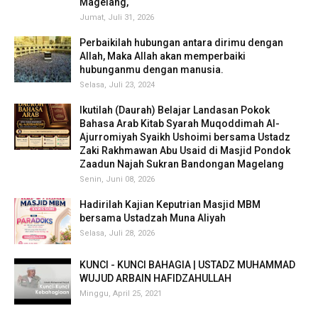
Magelang,
Jumat, Juli 31, 2026
Perbaikilah hubungan antara dirimu dengan
Allah, Maka Allah akan memperbaiki
hubunganmu dengan manusia.
Selasa, Juli 23, 2024
Ikutilah (Daurah) Belajar Landasan Pokok
Bahasa Arab Kitab Syarah Muqoddimah Al-
Ajurromiyah Syaikh Ushoimi bersama Ustadz
Zaki Rakhmawan Abu Usaid di Masjid Pondok
Zaadun Najah Sukran Bandongan Magelang
Senin, Juni 08, 2026
Hadirilah Kajian Keputrian Masjid MBM
bersama Ustadzah Muna Aliyah
Selasa, Juli 28, 2026
KUNCI - KUNCI BAHAGIA | USTADZ MUHAMMAD
WUJUD ARBAIN HAFIDZAHULLAH
Minggu, April 25, 2021