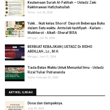
Keutamaan Surah Al-Fatihah — Ustadz Zaki
Rakhmawan Hafizhahullah
Senin, Juli 20, 2026
Yukk... Ikuti kelas Shorof. Dauroh Beberapa Buku
dalam Satu waktu. Amtsilati tastifiyah - Kailani -
Mukhtarot - Alkafi -Sharaf BISA
Minggu, Juli 26, 2026
BERBUAT KEBAJIKAN | USTADZ Dr.RIDHO
ABDILLAH., Lc., M.H.
Minggu, Juni 21, 2026
Tiada Batas Waktu Untuk Menuntut Ilmu - Ustadz
Rizal Yuliar Putrananda
Sabtu, Februari 07, 2026
ARTIKEL ILMIAH
‎Dosa dan dampaknya.
July 04, 2026