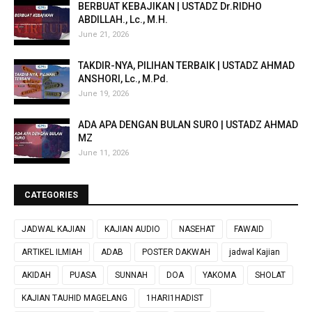
BERBUAT KEBAJIKAN | USTADZ Dr.RIDHO
ABDILLAH., Lc., M.H.
June 21, 2026
TAKDIR-NYA, PILIHAN TERBAIK | USTADZ AHMAD
ANSHORI, Lc., M.Pd.
June 19, 2026
ADA APA DENGAN BULAN SURO | USTADZ AHMAD
MZ
June 11, 2026
CATEGORIES
JADWAL KAJIAN
KAJIAN AUDIO
NASEHAT
FAWAID
ARTIKEL ILMIAH
ADAB
POSTER DAKWAH
jadwal Kajian
AKIDAH
PUASA
SUNNAH
DOA
YAKOMA
SHOLAT
KAJIAN TAUHID MAGELANG
1HARI1HADIST