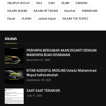
SALAFUS SHOLIH
HAJI
ILMU
ISLAM
DAKWAH
KAJIAN ALWAN
KAJIAN AT-TAQWA
Nasehat
RAMADHAN
Ebook
HIJRAH
Jadwal Kajian
KAJIAN THE RUFIDZ
Akidah
PERIHNYA BERSABAR AKAN DIGANTI DENGAN
MANISNYA BUAH KEIMANAN
November 01, 2021
KITAB AQIDATUL MUSLIM| Ustadz Muhammad
Wujud hafidzahullah
September 29, 2021
SAAT-SAAT TERAKHIR..
July 11, 2021