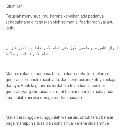
Bismillah
Teruslah menuntut ilmu, karena kebaikan ada padanya,
sebagaimana di tegaskan oleh salman al faarisi rodhiyallahu
‘anhu
لا يزال الناس بخير ما بقي الأول حتى يتعلم الآخر، فإذا ذهب الأول قبل أن
يتعلم الآخر فذاك حين هلكوا.
Manusia akan senantiasa berada diatas kebaikan selama
generasi terdahulu masih ada, dan generasi berikutnya belajar
darinya, Apabila generasi terdahulu telah tiada sebelum
generasi yang kemudian sempat belajar darinya, maka pada
saat itulah mereka mengalami kebinasaan..
Maka bersungguh-sungguhlah wahai diri, untuk terus belajar
bagaimanapun situasi dan kondisinya, karena didalamnya