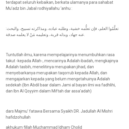
terdapat seluruh kebaikan, berkata ulamanya para sahabat
Mu’adz bin Jabal rodhiyallahu ‘anhu :
:تعلَّمُوا العلم، فإن تعلُّمه خشية، وطلبه عباده، ومذاكرته تسبيح، والبحث
عنه جهاد، وبذله قربة، وتعليمه مَنْ لا يعلمه صدقة.
Tuntutlah ilmu, karena mempelajarinya menumbuhkan rasa
takut -kepada Allah-, mencarinya Adalah ibadah, mengkajinya
Adalah tasbih, menelitinya merupakan jihad, dan
menyebarkanya merupakan taqorrub kepada Allah, dan
mengajarkan kepada yang belum mengetahuinya Adalah
sedekah (Ibn Abdil baar dalam Jami al bayan ilmi wa fadhlihi,
dan Ibn Al Qoyyim dalam Miftah dar assa’adah)
dars Majmu’ fatawa Bersama Syaikh DR. Jadullah Al Mishri
hafidzohullah
akhukum fillah Muchammad Idham Cholid