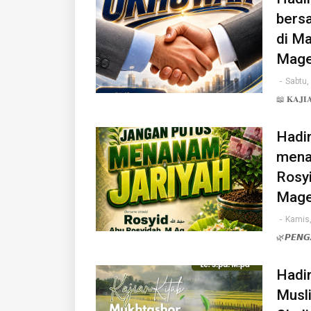
bersa
di M
Mage
-
Sabtu,
📖 𝐊𝐀𝐉𝐈
Hadir
mena
Rosy
Mage
-
Kamis,
🌿𝙋𝙀𝙉𝙂
Hadir
Musl