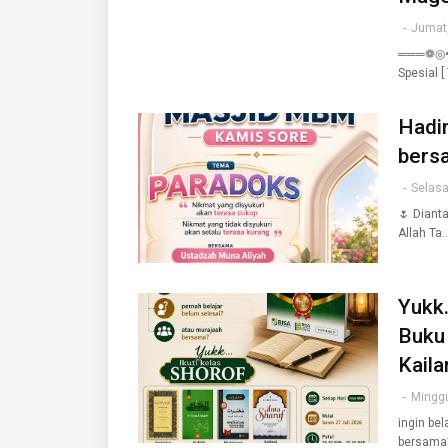
-
Jumat,
═══❁◎•❀
Spesial [
Hadir
bers
-
Selasa
🌷 Diant
Allah Ta
Yukk.
Buku 
Kaila
-
Minggu
ingin be
bersama?