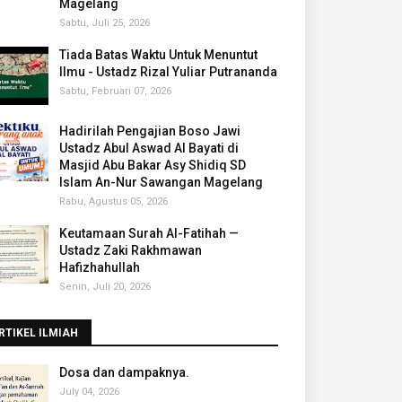
Magelang
Sabtu, Juli 25, 2026
Tiada Batas Waktu Untuk Menuntut
Ilmu - Ustadz Rizal Yuliar Putrananda
Sabtu, Februari 07, 2026
Hadirilah Pengajian Boso Jawi
Ustadz Abul Aswad Al Bayati di
Masjid Abu Bakar Asy Shidiq SD
Islam An-Nur Sawangan Magelang
Rabu, Agustus 05, 2026
Keutamaan Surah Al-Fatihah —
Ustadz Zaki Rakhmawan
Hafizhahullah
Senin, Juli 20, 2026
RTIKEL ILMIAH
‎Dosa dan dampaknya.
July 04, 2026