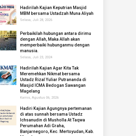
Hadirilah Kajian Keputrian Masjid
MBM bersama Ustadzah Muna Aliyah
Selasa, Juli 28, 2026
Perbaikilah hubungan antara dirimu
dengan Allah, Maka Allah akan
memperbaiki hubunganmu dengan
manusia.
Selasa, Juli 23, 2024
Hadirilah Kajian Agar Kita Tak
Meremehkan Nikmat bersama
Ustadz Rizal Yuliar Putrananda di
Masjid ICMA Bedogan Sawangan
Magelang
Kamis, Agustus 06, 2026
Hadiri Kajian Agungnya pertemanan
di atas sunnah bersama Ustadz
Ichsanudin di Musholla At Taqwa
Perumahan Adi Graha,
Banjarnegoro, Kec. Mertoyudan, Kab.