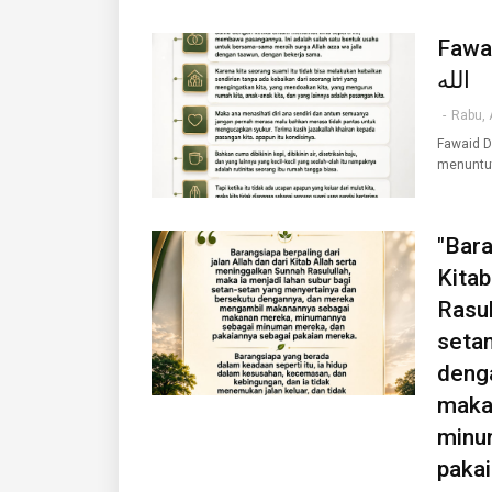
Fawai
الله
-
Rabu, 
Fawaid Daily Ust
menuntu
"Bara
Kitab
Rasul
seta
deng
maka
minu
pakai