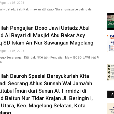
Agustus 05, 2026
adz Zaki Rakhmawan حفظه الله "Barangsiapa berpaling dari
ilah Pengajian Boso Jawi Ustadz Abul
 Al Bayati di Masjid Abu Bakar Asy
iq SD Islam An-Nur Sawangan Magelang
Agustus 05, 2026
ggo Sesarengan Ditindaki 🌸💓 📖✨ Pengajian Mawi BOSO JAWI ✨📖 🎙️
Ab…
ilah Dauroh Spesial Bersyukurlah Kita
adi Seorang Ahlus Sunnah Wal Jama'ah
itâbul Îmân dari Sunan At Tirmidzi di
A
d Baitun Nur Tidar Krajan Jl. Beringin I,
 Utara, Kec. Magelang Selatan, Kota
lang,