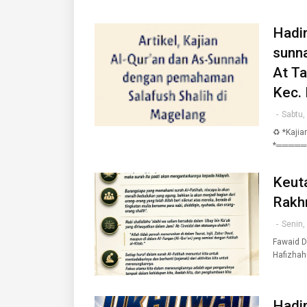
Hadir
sunn
At T
Kec.
-
Sabtu,
♻️ *Kaji
*═════
Keut
Rakh
-
Senin,
Fawaid D
Hafizhah
Hadir