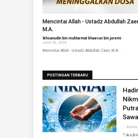
Mencintai Allah - Ustadz Abdullah Zae
M.A.
ikhsanudin bin muhtarmat khaerun bin juremi
-
June 26, 2026
Mencintai Allah - Ustadz Abdullah Zaen, M.A.…
POSTINGAN TERBARU
Hadir
Nikma
Putr
Sawa
-
Kamis,
🏷️𝐊𝐀𝐉𝐈