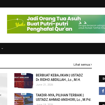
N
Lihat semua
BERBUAT KEBAJIKAN | USTADZ
S
Dr.RIDHO ABDILLAH., Lc., M.H.
June 21, 2026
TAKDIR-NYA, PILIHAN TERBAIK |
USTADZ AHMAD ANSHORI, Lc., M.Pd.
June 19, 2026