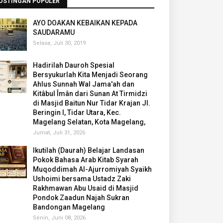
OSTINGAN POPULER
AYO DOAKAN KEBAIKAN KEPADA
SAUDARAMU
Selasa, Juli 30, 2019
Hadirilah Dauroh Spesial
Bersyukurlah Kita Menjadi Seorang
Ahlus Sunnah Wal Jama'ah dan
Kitâbul Îmân dari Sunan At Tirmidzi
di Masjid Baitun Nur Tidar Krajan Jl.
Beringin I, Tidar Utara, Kec.
Magelang Selatan, Kota Magelang,
Jumat, Juli 31, 2026
Ikutilah (Daurah) Belajar Landasan
Pokok Bahasa Arab Kitab Syarah
Muqoddimah Al-Ajurromiyah Syaikh
Ushoimi bersama Ustadz Zaki
Rakhmawan Abu Usaid di Masjid
Pondok Zaadun Najah Sukran
Bandongan Magelang
Senin, Juni 08, 2026