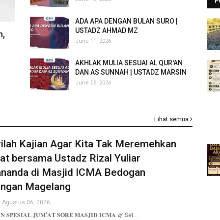
P
ADA APA DENGAN BULAN SURO |
USTADZ AHMAD MZ
n,
June 11, 2026
AKHLAK MULIA SESUAI AL QUR'AN
DAN AS SUNNAH | USTADZ MARSIN
June 05, 2026
Lihat semua
ilah Kajian Agar Kita Tak Meremehkan
t bersama Ustadz Rizal Yuliar
ananda di Masjid ICMA Bedogan
ngan Magelang
 Agustus 06, 2026
𝐍 𝐒𝐏𝐄𝐒𝐈𝐀𝐋 𝐉𝐔𝐌'𝐀𝐓 𝐒𝐎𝐑𝐄 𝐌𝐀𝐒𝐉𝐈𝐃 𝐈𝐂𝐌𝐀 🌿 Set…