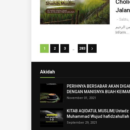
Choli
Jalan
-
Sabtu,
من الرحيم
Inform…
...
1
2
3
283
Akidah
PERIHNYA BERSABAR AKAN DIGA
DENGAN MANISNYA BUAH KEIMA
November 01, 2021
KITAB AQIDATUL MUSLIM| Ustadz
Muhammad Wujud hafidzahullah
September 29, 2021