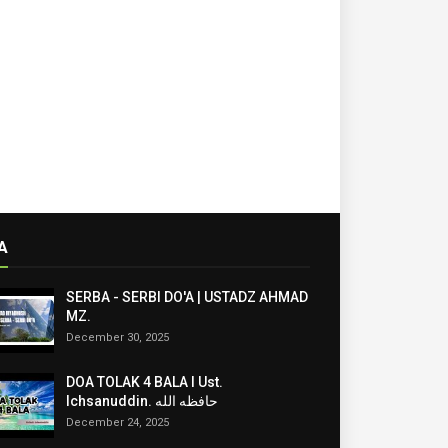
A
SERBA - SERBI DO'A | USTADZ AHMAD
MZ.
December 30, 2025
DOA TOLAK 4 BALA I Ust.
Ichsanuddin. حافظه الله
December 24, 2025