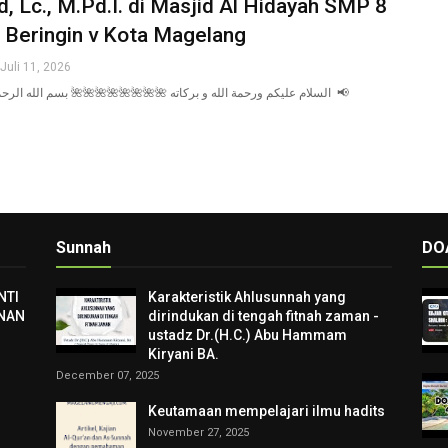
d, Lc., M.Pd.I. di Masjid Al Hidayah SMP 8
 Beringin v Kota Magelang
 Juli 11, 2026
السلام عليكم ورحمة الله و بركاته 🌺🌺🌺🌺🌺🌺🌺🌺 بسم الله الرح 📢
Sunnah
DO
NTI
Karakteristik Ahlusunnah yang
NAN
dirindukan di tengah fitnah zaman -
ustadz Dr.(H.C.) Abu Hammam
Kiryani BA.
December 07, 2025
Keutamaan mempelajari ilmu hadits
November 27, 2025