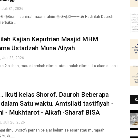
 Juli 31, 2026
•◎Bismillaahirrahmaanirrahiim◎•❀•◎❁═══ 🛵 Hadirilah Dauroh
 Terbuka …
ilah Kajian Keputrian Masjid MBM
ama Ustadzah Muna Aliyah
, Juli 28, 2026
ara 2 pilihan, mau ditambah nikmat atau malah nikmat itu akan dicabut
…
.. Ikuti kelas Shorof. Dauroh Beberapa
K
dalam Satu waktu. Amtsilati tastifiyah -
ni - Mukhtarot - Alkafi -Sharaf BISA
, Juli 26, 2026
lajar ilmu Shorof? pernah belajar belum selesai? atau murajaah
 Yukk..…