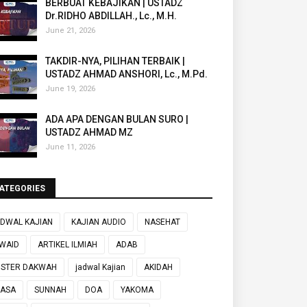
BERBUAT KEBAJIKAN | USTADZ
Dr.RIDHO ABDILLAH., Lc., M.H.
June 21, 2026
TAKDIR-NYA, PILIHAN TERBAIK |
USTADZ AHMAD ANSHORI, Lc., M.Pd.
June 19, 2026
ADA APA DENGAN BULAN SURO |
USTADZ AHMAD MZ
June 11, 2026
ATEGORIES
DWAL KAJIAN
KAJIAN AUDIO
NASEHAT
WAID
ARTIKEL ILMIAH
ADAB
OSTER DAKWAH
jadwal Kajian
AKIDAH
UASA
SUNNAH
DOA
YAKOMA