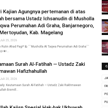
i Kajian Agungnya pertemanan di atas
ah bersama Ustadz Ichsanudin di Musholla
aqwa Perumahan Adi Graha, Banjarnegoro,
 Mertoyudan, Kab. Magelang
 Juli 25, 2026
an Rutin Ahad Pagi* 🕌 ```Musholla At Taqwa Perumahan Adi Graha```
◎•❀•…
amaan Surah Al-Fatihah — Ustadz Zaki
C
mawan Hafizhahullah
JA
 Juli 20, 2026
aily: Keutamaan Surah Al-Fatihah — Ustadz Zaki Rakhmawan
FA
ullah Bismill…
P
P
llah Kajisn Spesial Hak-hak Ukhuwah