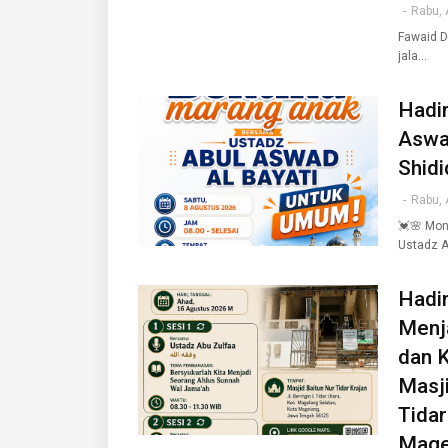
-
Rabu, 
Fawaid Daily Ust
jala…
Hadir
Aswad
Shid
-
Rabu, 
💓🌸 Mon
Ustadz 
Hadir
Menj
dan K
Masji
Tidar
Mage