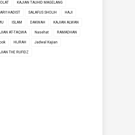
OLAT
KAJIAN TAUHID MAGELANG
ARI1HADIST
SALAFUS SHOLIH
HAJI
MU
ISLAM
DAKWAH
KAJIAN ALWAN
JIAN AT-TAQWA
Nasehat
RAMADHAN
ook
HIJRAH
Jadwal Kajian
JIAN THE RUFIDZ