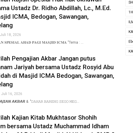
SH
ma Ustadz Dr. Ridho Abdillah, Lc., M.Ed.
1H
asjid ICMA, Bedogan, Sawangan,
IL
lang
KA
 Juli 18, 2026
Eb
𝐍 𝐒𝐏𝐄𝐒𝐈𝐀𝐋 𝐀𝐇𝐀𝐃 𝐏𝐀𝐆𝐈 𝐌𝐀𝐒𝐉𝐈𝐃 𝐈𝐂𝐌𝐀 "Tema : …
KA
ilah Pengajian Akbar Jangan putus
nam Jariyah bersama Ustadz Rosyid Abu
idah di Masjid ICMA Bedogan, Sawangan,
lang
 Juli 16, 2026
𝙅𝙄𝘼𝙉 𝘼𝙆𝘽𝘼𝙍 & "𝙳𝙰𝙷𝙰𝚁 𝙱𝙰𝚁𝙴𝙽𝙶 𝚂𝙴𝙶𝙾 𝙼𝙴𝙶…
ilah Kajian Kitab Mukhtasor Shohih
im bersama Ustadz Muchammad Idham