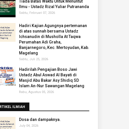
Tiada Batas Waktu Untuk Menuntut
Ilmu - Ustadz Rizal Yuliar Putrananda
Sabtu, Februari 07, 2026
Hadiri Kajian Agungnya pertemanan
di atas sunnah bersama Ustadz
Ichsanudin di Musholla At Taqwa
Perumahan Adi Graha,
Banjarnegoro, Kec. Mertoyudan, Kab.
Magelang
Sabtu, Juli 25, 2026
Hadirilah Pengajian Boso Jawi
Ustadz Abul Aswad Al Bayati di
Masjid Abu Bakar Asy Shidiq SD
Islam An-Nur Sawangan Magelang
Rabu, Agustus 05, 2026
RTIKEL ILMIAH
‎Dosa dan dampaknya.
July 04, 2026