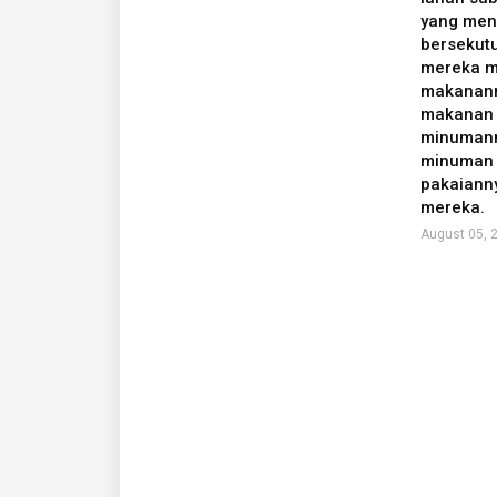
yang men
bersekut
mereka m
makanann
makanan 
minumann
minuman 
pakaiann
mereka.
August 05, 