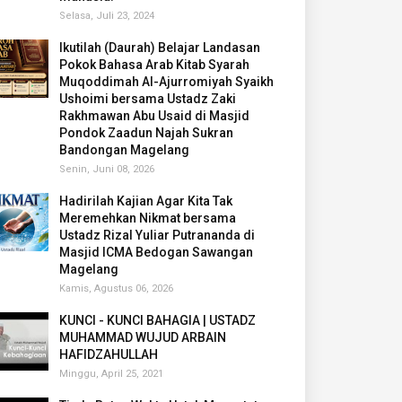
Selasa, Juli 23, 2024
Ikutilah (Daurah) Belajar Landasan
Pokok Bahasa Arab Kitab Syarah
Muqoddimah Al-Ajurromiyah Syaikh
Ushoimi bersama Ustadz Zaki
Rakhmawan Abu Usaid di Masjid
Pondok Zaadun Najah Sukran
Bandongan Magelang
Senin, Juni 08, 2026
Hadirilah Kajian Agar Kita Tak
Meremehkan Nikmat bersama
Ustadz Rizal Yuliar Putrananda di
Masjid ICMA Bedogan Sawangan
Magelang
Kamis, Agustus 06, 2026
KUNCI - KUNCI BAHAGIA | USTADZ
MUHAMMAD WUJUD ARBAIN
HAFIDZAHULLAH
Minggu, April 25, 2021