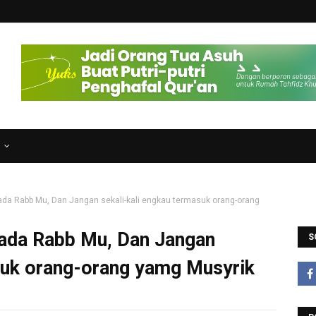
N
da Rabb Mu, Dan Jangan sekali-kali engkau termasuk orang-orang
ada Rabb Mu, Dan Jangan
S
suk orang-orang yamg Musyrik