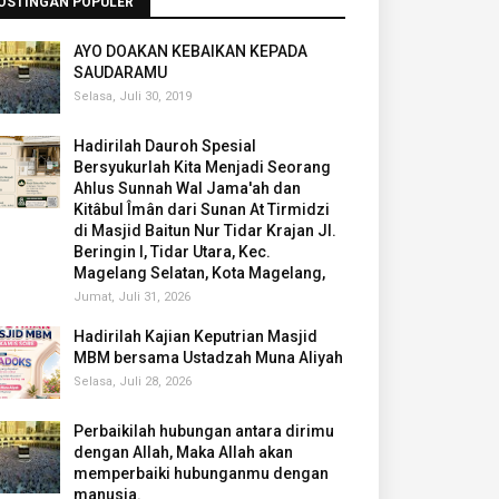
OSTINGAN POPULER
AYO DOAKAN KEBAIKAN KEPADA
SAUDARAMU
Selasa, Juli 30, 2019
Hadirilah Dauroh Spesial
Bersyukurlah Kita Menjadi Seorang
Ahlus Sunnah Wal Jama'ah dan
Kitâbul Îmân dari Sunan At Tirmidzi
di Masjid Baitun Nur Tidar Krajan Jl.
Beringin I, Tidar Utara, Kec.
Magelang Selatan, Kota Magelang,
Jumat, Juli 31, 2026
Hadirilah Kajian Keputrian Masjid
MBM bersama Ustadzah Muna Aliyah
Selasa, Juli 28, 2026
Perbaikilah hubungan antara dirimu
dengan Allah, Maka Allah akan
memperbaiki hubunganmu dengan
manusia.