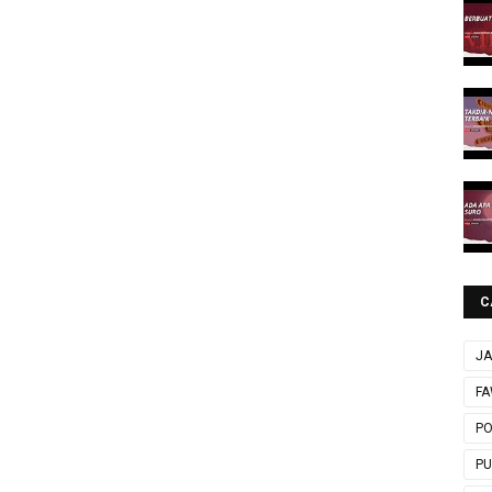
C
JA
FA
P
P