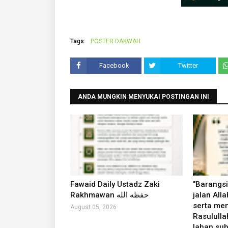
Tags:
POSTER DAKWAH
Facebook
Twitter
ANDA MUNGKIN MENYUKAI POSTINGAN INI
Fawaid Daily Ustadz Zaki
"Barangsi
Rakhmawan حفظه الله
jalan Alla
serta me
August 05, 2026
Rasululla
lahan sub