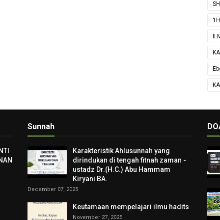
SH
1H
IL
KA
Eb
KA
Sunnah
DO
NTI
Karakteristik Ahlusunnah yang
NAN
dirindukan di tengah fitnah zaman -
ustadz Dr.(H.C.) Abu Hammam
Kiryani BA.
December 07, 2025
Keutamaan mempelajari ilmu hadits
November 27, 2025