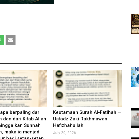
apa berpaling dari
Keutamaan Surah Al-Fatihah —
h dan dari Kitab Allah
Ustadz Zaki Rakhmawan
ninggalkan Sunnah
Hafizhahullah
h, maka ia menjadi
July 20, 2026
ur bagi setan-setan