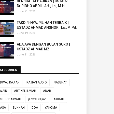
BERBUAT KEBAJIKAN | USTADZ
Dr.RIDHO ABDILLAH., Lc., M.H.
June 21, 2026
TAKDIR-NYA, PILIHAN TERBAIK |
USTADZ AHMAD ANSHORI, Lc., M.Pd.
June 19, 2026
ADA APA DENGAN BULAN SURO |
USTADZ AHMAD MZ
June 11, 2026
ATEGORIES
DWAL KAJIAN
KAJIAN AUDIO
NASEHAT
WAID
ARTIKEL ILMIAH
ADAB
OSTER DAKWAH
jadwal Kajian
AKIDAH
UASA
SUNNAH
DOA
YAKOMA