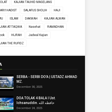
OLAT
KAJIAN TAUHID MAGELANG
ARI1HADIST
SALAFUS SHOLIH
HAJI
MU
ISLAM
DAKWAH
KAJIAN ALWAN
JIAN AT-TAQWA
Nasehat
RAMADHAN
ook
HIJRAH
Jadwal Kajian
JIAN THE RUFIDZ
A
SERBA - SERBI DO'A | USTADZ AHMAD
MZ.
December 30, 2025
DOA TOLAK 4 BALA I Ust.
Ichsanuddin. حافظه الله
December 24, 2025