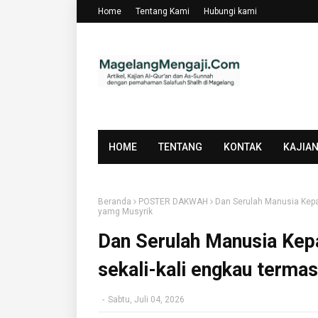
Home
Tentang Kami
Hubungi kami
HOME
TENTANG
KONTAK
KAJIA
Beranda
POSTER DAKWAH
Dan Serulah Manusia Kepa
yamg Musyrik
Dan Serulah Manusia Kep
sekali-kali engkau terma
-
Sabtu, Juli 04, 2026