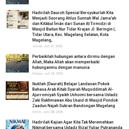
Hadirilah Dauroh Spesial Bersyukurlah Kita
Menjadi Seorang Ahlus Sunnah Wal Jama'ah
dan Kitâbul Îmân dari Sunan At Tirmidzi di
Masjid Baitun Nur Tidar Krajan Jl. Beringin I,
Tidar Utara, Kec. Magelang Selatan, Kota
Magelang,
Jumat, Juli 31, 2026
Perbaikilah hubungan antara dirimu dengan
Allah, Maka Allah akan memperbaiki
hubunganmu dengan manusia.
Selasa, Juli 23, 2024
Ikutilah (Daurah) Belajar Landasan Pokok
Bahasa Arab Kitab Syarah Muqoddimah Al-
Ajurromiyah Syaikh Ushoimi bersama Ustadz
Zaki Rakhmawan Abu Usaid di Masjid Pondok
Zaadun Najah Sukran Bandongan Magelang
Senin, Juni 08, 2026
Hadirilah Kajian Agar Kita Tak Meremehkan
Nikmat bersama Ustadz Rizal Yuliar Putrananda