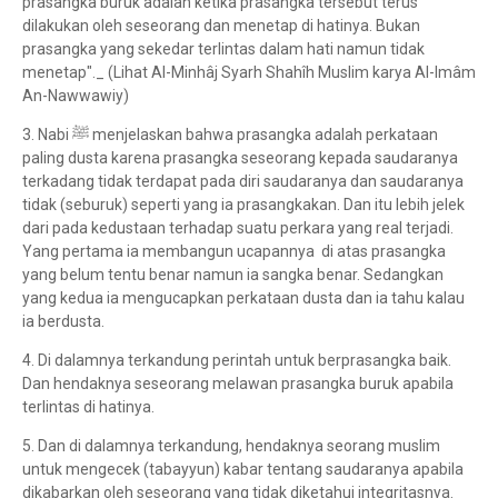
prasangka buruk adalah ketika prasangka tersebut terus
dilakukan oleh seseorang dan menetap di hatinya. Bukan
prasangka yang sekedar terlintas dalam hati namun tidak
menetap"._ (Lihat Al-Minhâj Syarh Shahîh Muslim karya Al-Imâm
An-Nawwawiy)
3. Nabi ﷺ menjelaskan bahwa prasangka adalah perkataan
paling dusta karena prasangka seseorang kepada saudaranya
terkadang tidak terdapat pada diri saudaranya dan saudaranya
tidak (seburuk) seperti yang ia prasangkakan. Dan itu lebih jelek
dari pada kedustaan terhadap suatu perkara yang real terjadi.
Yang pertama ia membangun ucapannya di atas prasangka
yang belum tentu benar namun ia sangka benar. Sedangkan
yang kedua ia mengucapkan perkataan dusta dan ia tahu kalau
ia berdusta.
4. Di dalamnya terkandung perintah untuk berprasangka baik.
Dan hendaknya seseorang melawan prasangka buruk apabila
terlintas di hatinya.
5. Dan di dalamnya terkandung, hendaknya seorang muslim
untuk mengecek (tabayyun) kabar tentang saudaranya apabila
dikabarkan oleh seseorang yang tidak diketahui integritasnya.