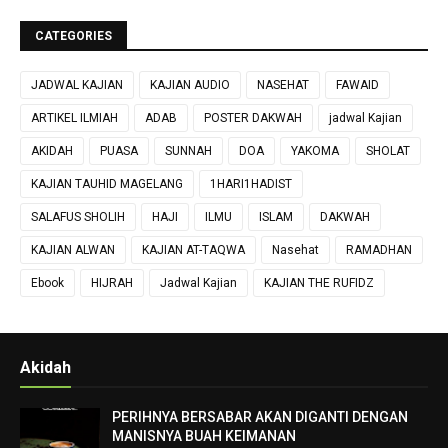
CATEGORIES
JADWAL KAJIAN
KAJIAN AUDIO
NASEHAT
FAWAID
ARTIKEL ILMIAH
ADAB
POSTER DAKWAH
jadwal Kajian
AKIDAH
PUASA
SUNNAH
DOA
YAKOMA
SHOLAT
KAJIAN TAUHID MAGELANG
1HARI1HADIST
SALAFUS SHOLIH
HAJI
ILMU
ISLAM
DAKWAH
KAJIAN ALWAN
KAJIAN AT-TAQWA
Nasehat
RAMADHAN
Ebook
HIJRAH
Jadwal Kajian
KAJIAN THE RUFIDZ
Akidah
PERIHNYA BERSABAR AKAN DIGANTI DENGAN
MANISNYA BUAH KEIMANAN