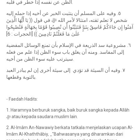
الظن عن نفسه إذا خطر في قلبه.
٥. وفيه على المسلم أن يتثبت الخبر عن أخيه إذا حمله إليه
شخص لا تعلم ثقته، امتثالا لأمر الله ﷻ في قول (( يَا أَيُّهَا الَّذِينَ
آمَنُوا إِن جَاءَكُمْ فَاسِقٌ بِنَبَإٍ فَتَبَيَّنُوا أَن تُصِيبُوا قَوْمًا بِجَهَالَةٍ فَتُصْبِحُوا
عَلَىٰ مَا فَعَلْتُمْ نَادِمِينَ )) [الحجرات : 6]
٦. مشروعية سد الذريعة في الإسلام بأن تمنع الوسائل المفضية
إلى المفاسد. ومنه أن يغلق باب سوء الظن إذا علم من فعله
سيترتب عليه سوء الظن من أخيه.
٧. وفيه أن السيئة قد تؤدي إلى سيئة أخرى إن لم يبادر العبد
بالتوبة وقطعها.
- Faedah Hadits:
1. Haramnya berburuk sangka, baik buruk sangka kepada Allâh
ﷻ atau kepada saudara muslim lain.
2. Al-Imâm An-Nawawiy berkata tatkala menjelaskan ucapan Al-
Imâm Al-Khaththâbiy, _"Bahwasanya yang diharamkan dari