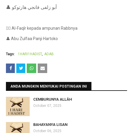
👤 أبو زلفى فانجي هارتوكو
✍🏻 Al-Faqîr kepada ampunan Rabbnya
👤 Abu Zulfaa Panji Hartoko
Tags:
1HARI1HADIST
ADAB
ANDA MUNGKIN MENYUKAI POSTINGAN INI
CEMBURUNYA ALLÂH
October 07, 2025
BAHAYANYA LISAN
October 06, 2025