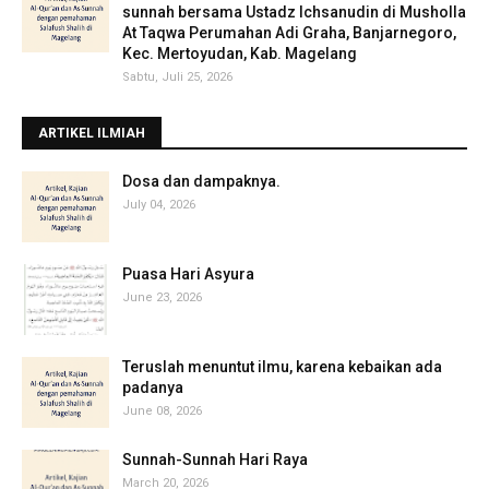
sunnah bersama Ustadz Ichsanudin di Musholla
At Taqwa Perumahan Adi Graha, Banjarnegoro,
Kec. Mertoyudan, Kab. Magelang
Sabtu, Juli 25, 2026
ARTIKEL ILMIAH
‎Dosa dan dampaknya.
July 04, 2026
Puasa Hari Asyura
June 23, 2026
Teruslah menuntut ilmu, karena kebaikan ada
padanya
June 08, 2026
Sunnah-Sunnah Hari Raya
March 20, 2026