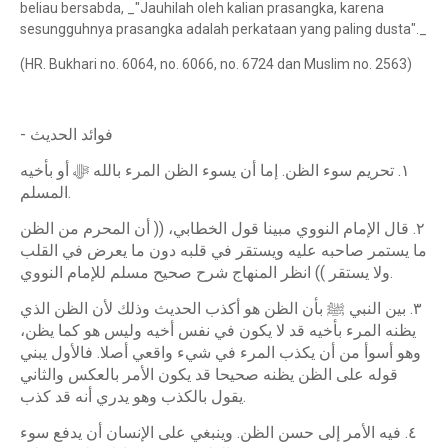
beliau bersabda, _"Jauhilah oleh kalian prasangka, karena
sesungguhnya prasangka adalah perkataan yang paling dusta"._
(HR. Bukhari no. 6064, no. 6066, no. 6724 dan Muslim no. 2563)
- فوائد الحديث
١. تحريم سوء الظن. إما أن يسوء الظن المرء بالله ﷻ أو بأخيه
المسلم.
٢. قال الإمام النووي مبينا قول الخطابي، (( أن المحرم من الظن
ما يستمر صاحبه عليه ويستقر في قلبه دون ما يعرض في القلب
ولا يستقر )) انظر المنهاج شرح صحيح مسلم للإمام النووي.
٣. بين النبي ﷺ بأن الظن هو أكذب الحديث وذلك لأن الظن الذي
يظنه المرء بأخيه قد لا يكون في نفس أخيه وليس هو كما يظن،
وهو أسوأ من أن يكذب المرء في شيء واقعي أصلا. فالأول يبني
قوله على الظن يظنه صحيحا قد يكون الأمر بالعكس والثاني
يقول بالكذب وهو يدري أنه قد كذب.
٤. فيه الأمر إلى حسن الظن. وينبغي على الإنسان أن يدفع سوء