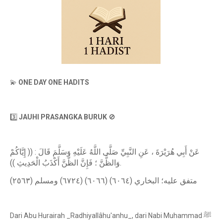
💫
ONE DAY ONE HADITS
3️⃣
JAUHI PRASANGKA BURUK
🚫
عَنْ أَبِي هُرَيْرَةَ ، عَنِ النَّبِيِّ صَلَّى اللَّهُ عَلَيْهِ وَسَلَّمَ قَالَ : (( إِيَّاكُمْ
وَالظَّنَّ ؛ فَإِنَّ الظَّنَّ أَكْذَبُ الْحَدِيثِ )).
متفق عليه؛ البخاري (٦٠٦٤) (٦٠٦٦) (٦٧٢٤) ومسلم (٢٥٦٣)
Dari Abu Hurairah _Radhiyallâhu'anhu_, dari Nabi Muhammad ﷺ