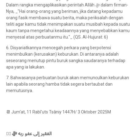
Dalam rangka mengaplikasikan perintah Allâh ﷻ dalam firman-
Nya, _"Hai orang-orang yang beriman, jika datang kepadamu
orang fasik membawa suatu berita, maka periksalah dengan
teliti agar kamu tidak menimpakan suatu musibah kepada suatu
kaum tanpa mengetahui keadaannya yang menyebabkan kamu
menyesal atas perbuatanmu itu."_ (QS. Al-Hujurat: 6)
6. Disyariatkannya mencegah perkara yang berpotensi
menimbulkan (kerusakan) keburukan. Di antaranya adalah
seseorang menutup pintu buruk sangka saudaranya terhadap
apa yang ia lakukan.
7. Bahwasanya perbuatan buruk akan memunculkan keburukan
lain apabila seorang hamba tidak segera bertaubat dan
memutusnya.
📆 Jum'at, 11 Rabî'uts Tsâniy 1447H/ 3 Oktober 2025M
الفقير إلى عفو ربه ﷻ
✍🏻