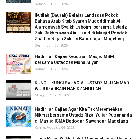
Selasa, Juli 23, 2024
Ikutilah (Daurah) Belajar Landasan Pokok
Bahasa Arab Kitab Syarah Muqoddimah Al-
Ajurromiyah Syaikh Ushoimi bersama Ustadz
Zaki Rakhmawan Abu Usaid di Masjid Pondok
Zaadun Najah Sukran Bandongan Magelang
Senin, Juni 08, 2026
Hadirilah Kajian Keputrian Masjid MBM
bersama Ustadzah Muna Aliyah
Selasa, Juli 28, 2026
KUNCI - KUNCI BAHAGIA | USTADZ MUHAMMAD
WUJUD ARBAIN HAFIDZAHULLAH
Minggu, April 25, 2021
Hadirilah Kajian Agar Kita Tak Meremehkan
Nikmat bersama Ustadz Rizal Yuliar Putrananda
di Masjid ICMA Bedogan Sawangan Magelang
Kamis, Agustus 06, 2026
Tiada Batas Waktu Untuk Menuntut Ilmu - Ustadz