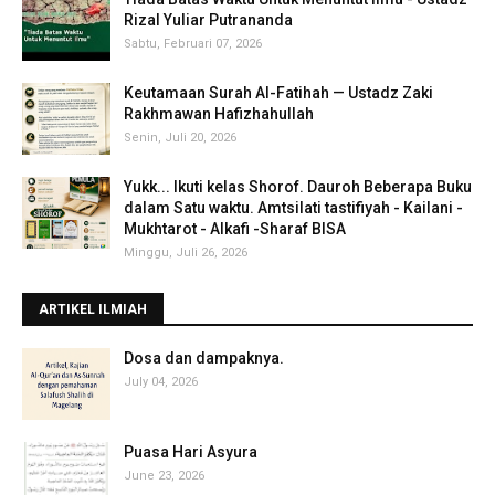
Rizal Yuliar Putrananda
Sabtu, Februari 07, 2026
Keutamaan Surah Al-Fatihah — Ustadz Zaki
Rakhmawan Hafizhahullah
Senin, Juli 20, 2026
Yukk... Ikuti kelas Shorof. Dauroh Beberapa Buku
dalam Satu waktu. Amtsilati tastifiyah - Kailani -
Mukhtarot - Alkafi -Sharaf BISA
Minggu, Juli 26, 2026
ARTIKEL ILMIAH
‎Dosa dan dampaknya.
July 04, 2026
Puasa Hari Asyura
June 23, 2026