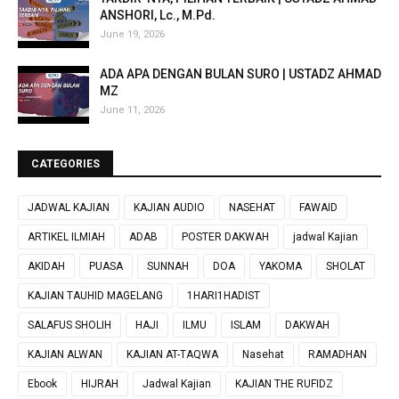
ANSHORI, Lc., M.Pd.
June 19, 2026
ADA APA DENGAN BULAN SURO | USTADZ AHMAD
MZ
June 11, 2026
CATEGORIES
JADWAL KAJIAN
KAJIAN AUDIO
NASEHAT
FAWAID
ARTIKEL ILMIAH
ADAB
POSTER DAKWAH
jadwal Kajian
AKIDAH
PUASA
SUNNAH
DOA
YAKOMA
SHOLAT
KAJIAN TAUHID MAGELANG
1HARI1HADIST
SALAFUS SHOLIH
HAJI
ILMU
ISLAM
DAKWAH
KAJIAN ALWAN
KAJIAN AT-TAQWA
Nasehat
RAMADHAN
Ebook
HIJRAH
Jadwal Kajian
KAJIAN THE RUFIDZ