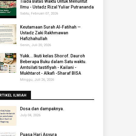
Tiada Batas Waktu Untuk Menuntut
Ilmu - Ustadz Rizal Yuliar Putrananda
Sabtu, Februari 07, 2026
Keutamaan Surah Al-Fatihah —
Ustadz Zaki Rakhmawan
Hafizhahullah
Senin, Juli 20, 2026
Yukk... Ikuti kelas Shorof. Dauroh
Beberapa Buku dalam Satu waktu.
Amtsilati tastifiyah - Kailani -
Mukhtarot - Alkafi -Sharaf BISA
Minggu, Juli 26, 2026
RTIKEL ILMIAH
‎Dosa dan dampaknya.
July 04, 2026
Puasa Hari Asyura