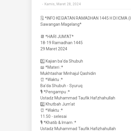
-
Kamis, Maret 28, 2024
🗓️ *INFO KEGIATAN RAMADHAN 1445 H DI ICMA (I
Sawangan Magelang*
📆 *HARI JUM'AT*
18-19 Ramadhan 1445
29 Maret 2024
1️⃣ Kajian ba'da Shubuh
📖 *Materi :*
Mukhtashar Minhajul Qashidin
⏰ *Waktu :*
Ba'da Shubuh - Syuruq
🎙️ *Pengampu :*
Ustadz Muhammad Taufik Hafzhahullah
2️⃣ Khutbah Jum'at
⏰ *Waktu :*
11.50 - selesai
🎙️ *Khatib & Imam :*
Ustadz Muhammad Taufik Hafizhahullah