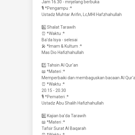
Jam 16.30 - mnjelang berbuka
🎙️ *Pengampu :*
Ustadz Muhtar Arifin, Lc,MHI Hafzhahullah
6️⃣ Shalat Tarawih
⏰ *Waktu :*
Ba'da Isya - selesai
🎤 *Imam & Kultum :*
Mas Dio Hafizhahullah
7️⃣ Tahsin Al Qur'an
📖 *Materi :*
Memperbaiki dan membaguskan bacaan Al Qur'
⏰ *Waktu :*
20.15 - 20.30
🎙️ *Pemateri :*
Ustadz Abu Shalih Hafizhahullah
8️⃣ Kajian ba'da Tarawih
📖 *Materi :*
Tafsir Surat Al Baqarah
⏰ *Waktu :*