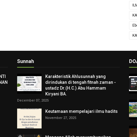
IL
KA
Eb
KA
Sunnah
DO
NTI
Karakteristik Ahlusunnah yang
NAN
dirindukan di tengah fitnah zaman -
ustadz Dr.(H.C.) Abu Hammam
Kiryani BA.
December 07, 2025
Keutamaan mempelajari ilmu hadits
November 27, 2025