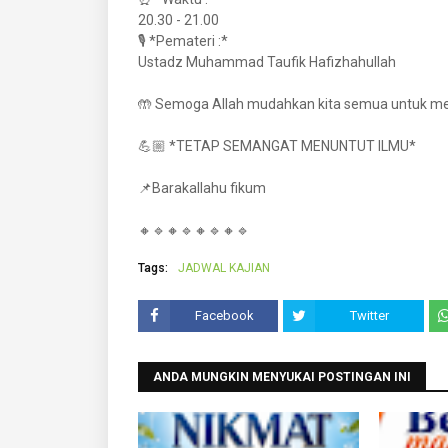
20.30 - 21.00
🎙️ *Pemateri :*
Ustadz Muhammad Taufik Hafizhahullah
🤲 Semoga Allah mudahkan kita semua untuk men
💪🏼 *TETAP SEMANGAT MENUNTUT ILMU*
📌Barakallahu fikum
🔸🔹🔸🔹🔸🔹🔸🔹
Tags:
JADWAL KAJIAN
Facebook
Twitter
ANDA MUNGKIN MENYUKAI POSTINGAN INI