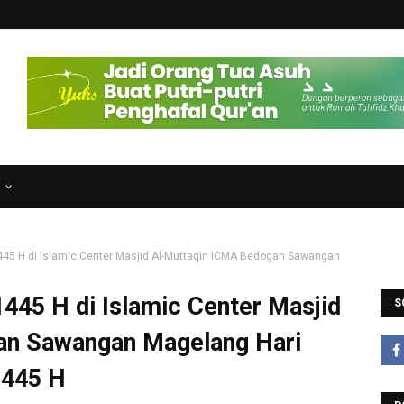
N
45 H di Islamic Center Masjid Al-Muttaqin ICMA Bedogan Sawangan
445 H di Islamic Center Masjid
S
an Sawangan Magelang Hari
1445 H