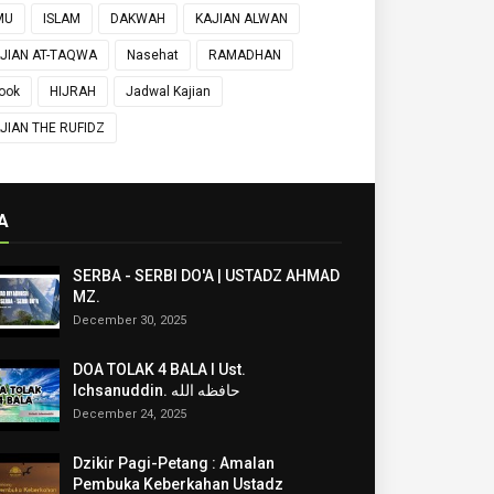
MU
ISLAM
DAKWAH
KAJIAN ALWAN
JIAN AT-TAQWA
Nasehat
RAMADHAN
ook
HIJRAH
Jadwal Kajian
JIAN THE RUFIDZ
A
SERBA - SERBI DO'A | USTADZ AHMAD
MZ.
December 30, 2025
DOA TOLAK 4 BALA I Ust.
Ichsanuddin. حافظه الله
December 24, 2025
Dzikir Pagi-Petang : Amalan
Pembuka Keberkahan Ustadz