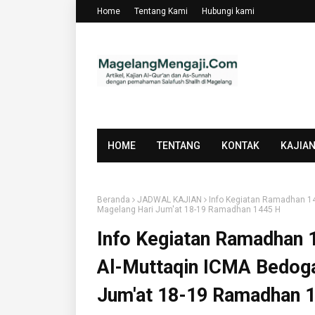
Home
Tentang Kami
Hubungi kami
HOME
TENTANG
KONTAK
KAJIA
Beranda
JADWAL KAJIAN
Info Kegiatan Ramadhan 14
Magelang Hari Jum'at 18-19 Ramadhan 1445 H
Info Kegiatan Ramadhan 1
Al-Muttaqin ICMA Bedog
Jum'at 18-19 Ramadhan 