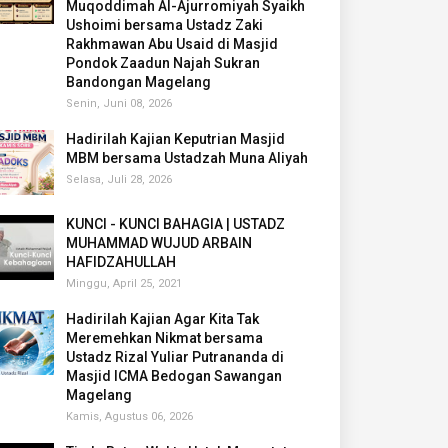
Muqoddimah Al-Ajurromiyah Syaikh
Ushoimi bersama Ustadz Zaki
Rakhmawan Abu Usaid di Masjid
Pondok Zaadun Najah Sukran
Bandongan Magelang
Senin, Juni 08, 2026
Hadirilah Kajian Keputrian Masjid
MBM bersama Ustadzah Muna Aliyah
Selasa, Juli 28, 2026
KUNCI - KUNCI BAHAGIA | USTADZ
MUHAMMAD WUJUD ARBAIN
HAFIDZAHULLAH
Minggu, April 25, 2021
Hadirilah Kajian Agar Kita Tak
Meremehkan Nikmat bersama
Ustadz Rizal Yuliar Putrananda di
Masjid ICMA Bedogan Sawangan
Magelang
Kamis, Agustus 06, 2026