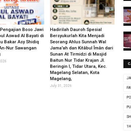
 Pengajian Boso Jawi
Hadirilah Dauroh Spesial
ul Aswad Al Bayati di
Bersyukurlah Kita Menjadi
u Bakar Asy Shidiq
Seorang Ahlus Sunnah Wal
 An-Nur Sawangan
Jama'ah dan Kitâbul Îmân dari
g
Sunan At Tirmidzi di Masjid
Baitun Nur Tidar Krajan Jl.
2026
C
Beringin I, Tidar Utara, Kec.
Magelang Selatan, Kota
Magelang,
JA
July 31, 2026
FA
P
P
SH
1H