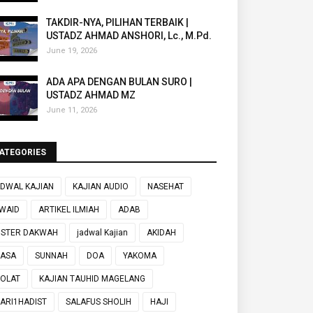
TAKDIR-NYA, PILIHAN TERBAIK |
USTADZ AHMAD ANSHORI, Lc., M.Pd.
June 19, 2026
ADA APA DENGAN BULAN SURO |
USTADZ AHMAD MZ
June 11, 2026
ATEGORIES
DWAL KAJIAN
KAJIAN AUDIO
NASEHAT
WAID
ARTIKEL ILMIAH
ADAB
OSTER DAKWAH
jadwal Kajian
AKIDAH
UASA
SUNNAH
DOA
YAKOMA
OLAT
KAJIAN TAUHID MAGELANG
ARI1HADIST
SALAFUS SHOLIH
HAJI