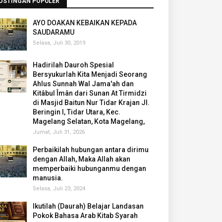
OSTINGAN POPULER
AYO DOAKAN KEBAIKAN KEPADA
SAUDARAMU
Selasa, Juli 30, 2019
Hadirilah Dauroh Spesial
Bersyukurlah Kita Menjadi Seorang
Ahlus Sunnah Wal Jama'ah dan
Kitâbul Îmân dari Sunan At Tirmidzi
di Masjid Baitun Nur Tidar Krajan Jl.
Beringin I, Tidar Utara, Kec.
Magelang Selatan, Kota Magelang,
Jumat, Juli 31, 2026
Perbaikilah hubungan antara dirimu
dengan Allah, Maka Allah akan
memperbaiki hubunganmu dengan
manusia.
Selasa, Juli 23, 2024
Ikutilah (Daurah) Belajar Landasan
Pokok Bahasa Arab Kitab Syarah