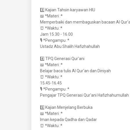
3️⃣ Kajian Tahsin karyawan HIU
📖 *Materi :*
Memperbaiki dan membaguskan bacaan Al Qur'
⏰ *Waktu :*
Jam 15.30 - 16.00
🎙️ *Pengampu :*
Ustadz Abu Shalih Hafizhahullah
4️⃣ TPQ Generasi Qur'ani
📖 *Materi :*
Belajar baca tulis Al Qur'an dan Diniyah
⏰ *Waktu :*
15.45-16.45
🎙️ *Pengampu :*
Pengajar TPQ Generasi Qur'ani Hafizhahumullah
5️⃣ Kajian Menjelang Berbuka
📖 *Materi :*
Iman kepada Qadha dan Qadar
⏰ *Waktu :*