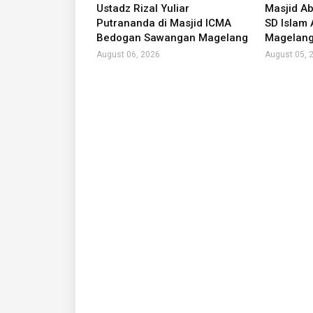
Ustadz Rizal Yuliar
Masjid Ab
Putrananda di Masjid ICMA
SD Islam
Bedogan Sawangan Magelang
Magelan
August 06, 2026
August 05, 