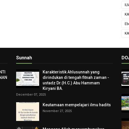
IL
KA
Eb
KA
Sunnah
DO
NTI
Karakteristik Ahlusunnah yang
NAN
dirindukan di tengah fitnah zaman -
ustadz Dr.(H.C.) Abu Hammam
Kiryani BA.
December 07, 2025
Keutamaan mempelajari ilmu hadits
November 27, 2025