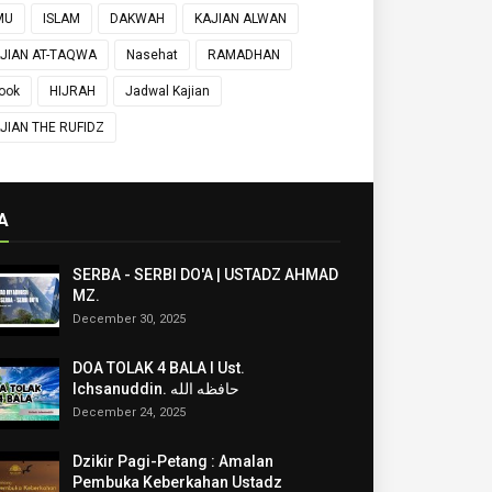
MU
ISLAM
DAKWAH
KAJIAN ALWAN
JIAN AT-TAQWA
Nasehat
RAMADHAN
ook
HIJRAH
Jadwal Kajian
JIAN THE RUFIDZ
A
SERBA - SERBI DO'A | USTADZ AHMAD
MZ.
December 30, 2025
DOA TOLAK 4 BALA I Ust.
Ichsanuddin. حافظه الله
December 24, 2025
Dzikir Pagi-Petang : Amalan
Pembuka Keberkahan Ustadz