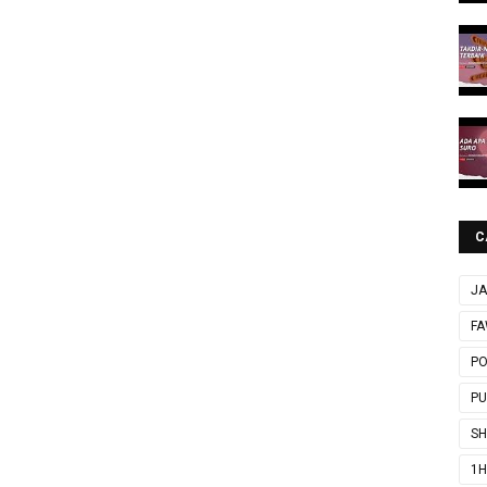
C
JA
FA
P
P
SH
1H