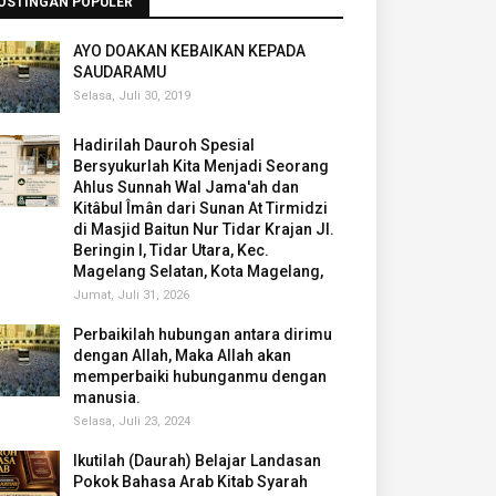
OSTINGAN POPULER
AYO DOAKAN KEBAIKAN KEPADA
SAUDARAMU
Selasa, Juli 30, 2019
Hadirilah Dauroh Spesial
Bersyukurlah Kita Menjadi Seorang
Ahlus Sunnah Wal Jama'ah dan
Kitâbul Îmân dari Sunan At Tirmidzi
di Masjid Baitun Nur Tidar Krajan Jl.
Beringin I, Tidar Utara, Kec.
Magelang Selatan, Kota Magelang,
Jumat, Juli 31, 2026
Perbaikilah hubungan antara dirimu
dengan Allah, Maka Allah akan
memperbaiki hubunganmu dengan
manusia.
Selasa, Juli 23, 2024
Ikutilah (Daurah) Belajar Landasan
Pokok Bahasa Arab Kitab Syarah