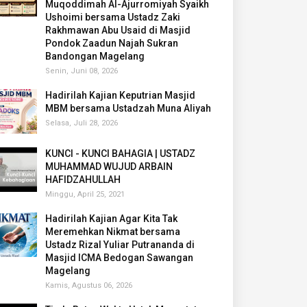
Muqoddimah Al-Ajurromiyah Syaikh
Ushoimi bersama Ustadz Zaki
Rakhmawan Abu Usaid di Masjid
Pondok Zaadun Najah Sukran
Bandongan Magelang
Senin, Juni 08, 2026
Hadirilah Kajian Keputrian Masjid
MBM bersama Ustadzah Muna Aliyah
Selasa, Juli 28, 2026
KUNCI - KUNCI BAHAGIA | USTADZ
MUHAMMAD WUJUD ARBAIN
HAFIDZAHULLAH
Minggu, April 25, 2021
Hadirilah Kajian Agar Kita Tak
Meremehkan Nikmat bersama
Ustadz Rizal Yuliar Putrananda di
Masjid ICMA Bedogan Sawangan
Magelang
Kamis, Agustus 06, 2026