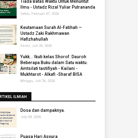
Tiada Batas Waktu Untuk Menuntut
Ilmu - Ustadz Rizal Yuliar Putrananda
Sabtu, Februari 07, 2026
Keutamaan Surah Al-Fatihah —
Ustadz Zaki Rakhmawan
Hafizhahullah
Senin, Juli 20, 2026
Yukk... Ikuti kelas Shorof. Dauroh
Beberapa Buku dalam Satu waktu.
Amtsilati tastifiyah - Kailani -
Mukhtarot - Alkafi -Sharaf BISA
Minggu, Juli 26, 2026
RTIKEL ILMIAH
‎Dosa dan dampaknya.
July 04, 2026
Puasa Hari Asyura