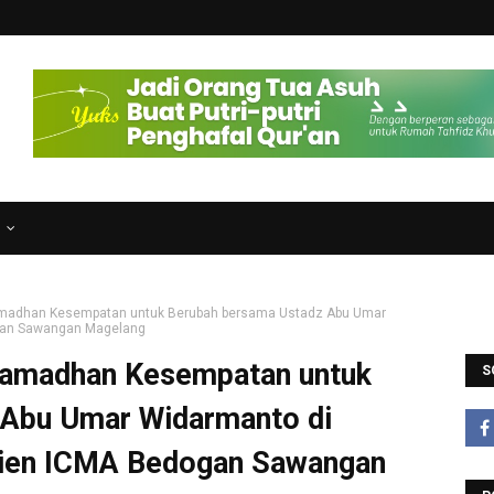
N
 Ramadhan Kesempatan untuk Berubah bersama Ustadz Abu Umar
ogan Sawangan Magelang
l Ramadhan Kesempatan untuk
S
 Abu Umar Widarmanto di
qien ICMA Bedogan Sawangan