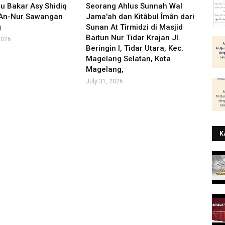
u Bakar Asy Shidiq
Seorang Ahlus Sunnah Wal
 An-Nur Sawangan
Jama'ah dan Kitâbul Îmân dari
g
Sunan At Tirmidzi di Masjid
Baitun Nur Tidar Krajan Jl.
2026
Beringin I, Tidar Utara, Kec.
Magelang Selatan, Kota
Magelang,
July 31, 2026
K