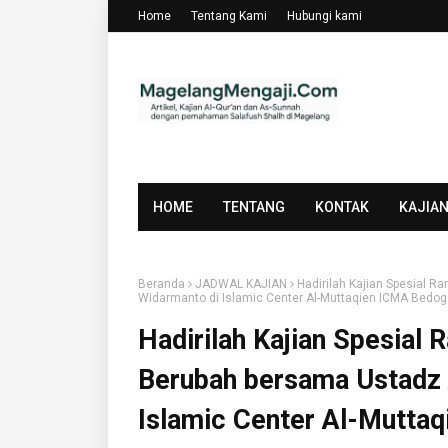
Home
Tentang Kami
Hubungi kami
HOME
TENTANG
KONTAK
KAJIA
Beranda
JADWAL KAJIAN
Hadirilah Kajian Spesial
Widarmanto di Islamic Center Al-Muttaqien ICMA Bed
Hadirilah Kajian Spesia
Berubah bersama Ustadz
Islamic Center Al-Mutta