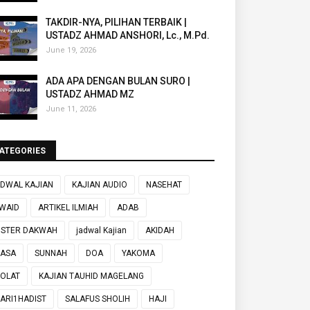
TAKDIR-NYA, PILIHAN TERBAIK |
USTADZ AHMAD ANSHORI, Lc., M.Pd.
June 19, 2026
ADA APA DENGAN BULAN SURO |
USTADZ AHMAD MZ
June 11, 2026
ATEGORIES
DWAL KAJIAN
KAJIAN AUDIO
NASEHAT
WAID
ARTIKEL ILMIAH
ADAB
OSTER DAKWAH
jadwal Kajian
AKIDAH
UASA
SUNNAH
DOA
YAKOMA
OLAT
KAJIAN TAUHID MAGELANG
ARI1HADIST
SALAFUS SHOLIH
HAJI