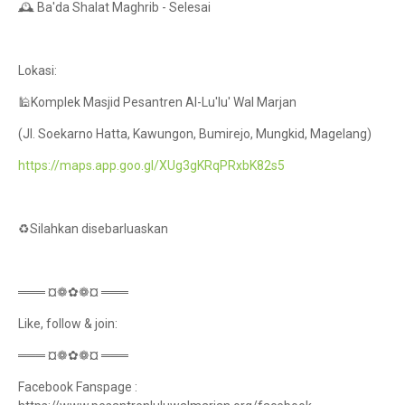
🕰️ Ba'da Shalat Maghrib - Selesai
Lokasi:
🕌Komplek Masjid Pesantren Al-Lu'lu' Wal Marjan
(Jl. Soekarno Hatta, Kawungon, Bumirejo, Mungkid, Magelang)
https://maps.app.goo.gl/XUg3gKRqPRxbK82s5
♻️Silahkan disebarluaskan
═══ ¤❁✿❁¤ ═══
Like, follow & join:
═══ ¤❁✿❁¤ ═══
Facebook Fanspage :