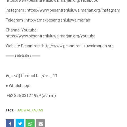
https://www.pesantrenluluwalmarjan.org/facebook
Instagram : https://www.pesantrenluluwalmarjan.org/instagram
Telegram : http://t.me/pesantrenluluwalmarjan
Channel Youtube :
https://www.pesantrenluluwalmarjan.org/youtube
Website Pesantren : http://www.pesantrenluluwalmarjan.org
═══ ¤❁✿❁¤ ═══
☎️_.-<¤{ Contact Us }¤>-._👇🏻
● Whatshapp:
+62 856 0312 1999 (admin)
Tags:
JADWAL KAJIAN