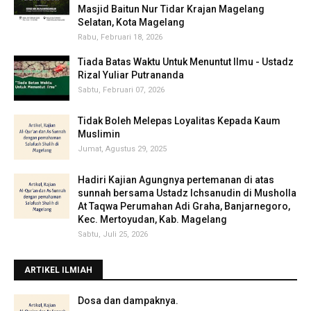
Masjid Baitun Nur Tidar Krajan Magelang
Selatan, Kota Magelang
Rabu, Februari 18, 2026
Tiada Batas Waktu Untuk Menuntut Ilmu - Ustadz
Rizal Yuliar Putrananda
Sabtu, Februari 07, 2026
Tidak Boleh Melepas Loyalitas Kepada Kaum
Muslimin
Jumat, Agustus 29, 2025
Hadiri Kajian Agungnya pertemanan di atas
sunnah bersama Ustadz Ichsanudin di Musholla
At Taqwa Perumahan Adi Graha, Banjarnegoro,
Kec. Mertoyudan, Kab. Magelang
Sabtu, Juli 25, 2026
ARTIKEL ILMIAH
‎Dosa dan dampaknya.