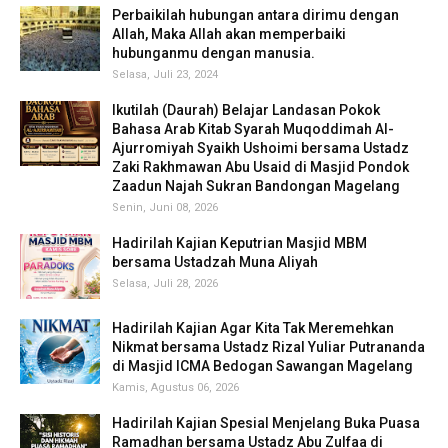
Perbaikilah hubungan antara dirimu dengan
Allah, Maka Allah akan memperbaiki
hubunganmu dengan manusia.
Selasa, Juli 23, 2024
Ikutilah (Daurah) Belajar Landasan Pokok
Bahasa Arab Kitab Syarah Muqoddimah Al-
Ajurromiyah Syaikh Ushoimi bersama Ustadz
Zaki Rakhmawan Abu Usaid di Masjid Pondok
Zaadun Najah Sukran Bandongan Magelang
Senin, Juni 08, 2026
Hadirilah Kajian Keputrian Masjid MBM
bersama Ustadzah Muna Aliyah
Selasa, Juli 28, 2026
Hadirilah Kajian Agar Kita Tak Meremehkan
Nikmat bersama Ustadz Rizal Yuliar Putrananda
di Masjid ICMA Bedogan Sawangan Magelang
Kamis, Agustus 06, 2026
Hadirilah Kajian Spesial Menjelang Buka Puasa
Ramadhan bersama Ustadz Abu Zulfaa di