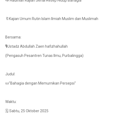
📣 Hadirilah Kajian Serial Resep Hidup Bahagia
🔖Kajian Umum Rutin Islam Ilmiah Muslim dan Muslimah
Bersama:
🎙️Ustadz Abdullah Zaen hafizhahullah
(Pengasuh Pesantren Tunas Ilmu, Purbalingga)
Judul:
📜"Bahagia dengan Memurnikan Persepsi"
Waktu:
🗓️ Sabtu, 25 Oktober 2025