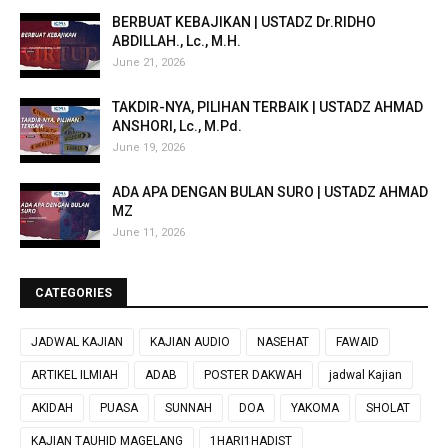
BERBUAT KEBAJIKAN | USTADZ Dr.RIDHO
ABDILLAH., Lc., M.H.
June 21, 2026
TAKDIR-NYA, PILIHAN TERBAIK | USTADZ AHMAD
ANSHORI, Lc., M.Pd.
June 19, 2026
ADA APA DENGAN BULAN SURO | USTADZ AHMAD
MZ
June 11, 2026
CATEGORIES
JADWAL KAJIAN
KAJIAN AUDIO
NASEHAT
FAWAID
ARTIKEL ILMIAH
ADAB
POSTER DAKWAH
jadwal Kajian
AKIDAH
PUASA
SUNNAH
DOA
YAKOMA
SHOLAT
KAJIAN TAUHID MAGELANG
1HARI1HADIST