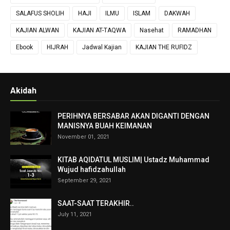
SALAFUS SHOLIH
HAJI
ILMU
ISLAM
DAKWAH
KAJIAN ALWAN
KAJIAN AT-TAQWA
Nasehat
RAMADHAN
Ebook
HIJRAH
Jadwal Kajian
KAJIAN THE RUFIDZ
Akidah
PERIHNYA BERSABAR AKAN DIGANTI DENGAN
MANISNYA BUAH KEIMANAN
November 01, 2021
KITAB AQIDATUL MUSLIM| Ustadz Muhammad
Wujud hafidzahullah
September 29, 2021
SAAT-SAAT TERAKHIR..
July 11, 2021