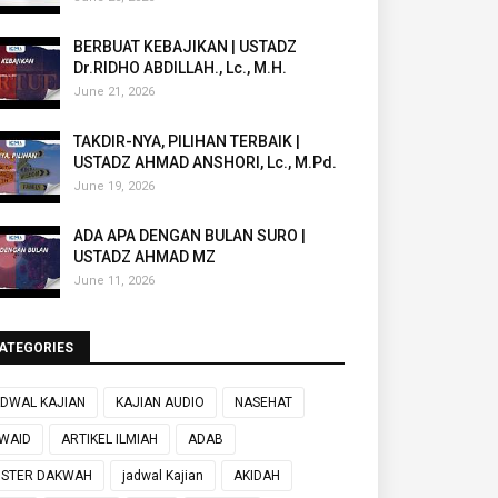
BERBUAT KEBAJIKAN | USTADZ
Dr.RIDHO ABDILLAH., Lc., M.H.
June 21, 2026
TAKDIR-NYA, PILIHAN TERBAIK |
USTADZ AHMAD ANSHORI, Lc., M.Pd.
June 19, 2026
ADA APA DENGAN BULAN SURO |
USTADZ AHMAD MZ
June 11, 2026
ATEGORIES
DWAL KAJIAN
KAJIAN AUDIO
NASEHAT
WAID
ARTIKEL ILMIAH
ADAB
OSTER DAKWAH
jadwal Kajian
AKIDAH