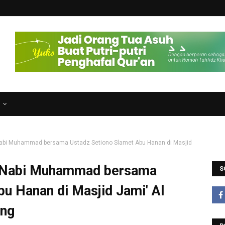
N
 Nabi Muhammad bersama Ustadz Setiono Slamet Abu Hanan di Masjid
at Nabi Muhammad bersama
S
u Hanan di Masjid Jami' Al
ang