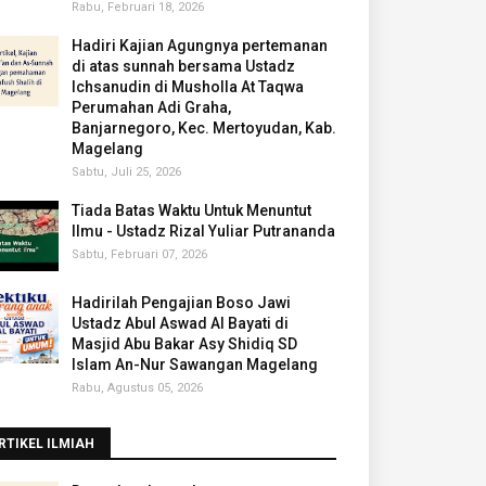
Rabu, Februari 18, 2026
Hadiri Kajian Agungnya pertemanan
di atas sunnah bersama Ustadz
Ichsanudin di Musholla At Taqwa
Perumahan Adi Graha,
Banjarnegoro, Kec. Mertoyudan, Kab.
Magelang
Sabtu, Juli 25, 2026
Tiada Batas Waktu Untuk Menuntut
Ilmu - Ustadz Rizal Yuliar Putrananda
Sabtu, Februari 07, 2026
Hadirilah Pengajian Boso Jawi
Ustadz Abul Aswad Al Bayati di
Masjid Abu Bakar Asy Shidiq SD
Islam An-Nur Sawangan Magelang
Rabu, Agustus 05, 2026
RTIKEL ILMIAH