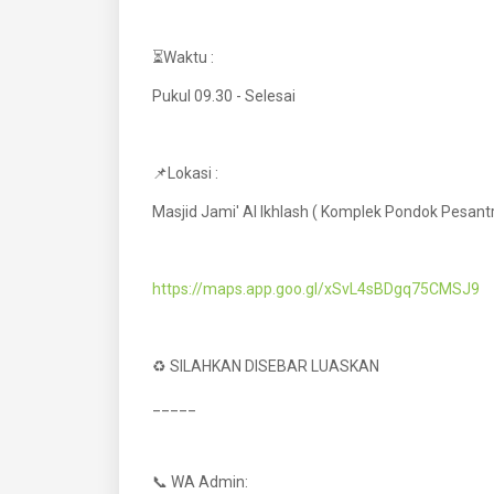
⏳Waktu :
Pukul 09.30 - Selesai
📌Lokasi :
Masjid Jami' Al Ikhlash ( Komplek Pondok Pesantr
https://maps.app.goo.gl/xSvL4sBDgq75CMSJ9
♻ SILAHKAN DISEBAR LUASKAN
_____
📞 WA Admin: