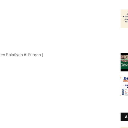
en Salafiyah Al Furqon )
A