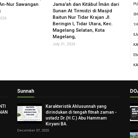
 An-Nur Sawangan
Jama'ah dan Kitâbul Îmân dari
P
g
Sunan At Tirmidzi di Masjid
SH
Baitun Nur Tidar Krajan Jl.
2026
Beringin I, Tidar Utara, Kec.
1H
Magelang Selatan, Kota
IL
Magelang,
July 31, 2026
KA
Eb
KA
Sunnah
DO
NTI
Karakteristik Ahlusunnah yang
NAN
dirindukan di tengah fitnah zaman -
ustadz Dr.(H.C.) Abu Hammam
Kiryani BA.
December 07, 2025