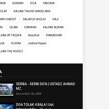
UASA
SUNNAH
DOA
YAKOMA
OLAT
KAJIAN TAUHID MAGELANG
ARI1HADIST
SALAFUS SHOLIH
HAJI
MU
ISLAM
DAKWAH
KAJIAN ALWAN
JIAN AT-TAQWA
Nasehat
RAMADHAN
ook
HIJRAH
Jadwal Kajian
JIAN THE RUFIDZ
A
SERBA - SERBI DO'A | USTADZ AHMAD
MZ.
December 30, 2025
DOA TOLAK 4 BALA I Ust.