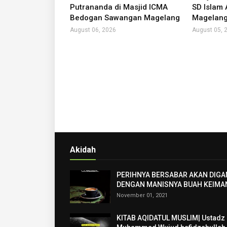
Putrananda di Masjid ICMA
SD Islam
Bedogan Sawangan Magelang
Magelan
August 06, 2026
August 05, 
Akidah
PERIHNYA BERSABAR AKAN DIGA
DENGAN MANISNYA BUAH KEIMA
November 01, 2021
KITAB AQIDATUL MUSLIM| Ustadz