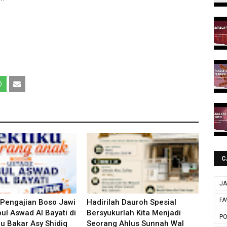
C
JA
FA
 Pengajian Boso Jawi
Hadirilah Dauroh Spesial
ul Aswad Al Bayati di
Bersyukurlah Kita Menjadi
P
u Bakar Asy Shidiq
Seorang Ahlus Sunnah Wal