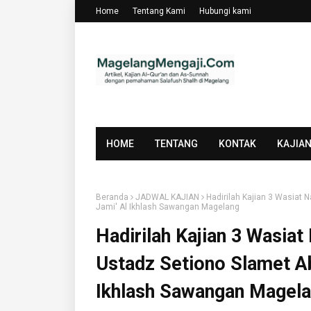
Home
Tentang Kami
Hubungi kami
HOME
TENTANG
KONTAK
KAJIA
Beranda
JADWAL KAJIAN
Hadirilah Kajian 3 Wasiat
Jami' Al Ikhlash Sawangan Magelang
Hadirilah Kajian 3 Wasi
Ustadz Setiono Slamet Ab
Ikhlash Sawangan Magel