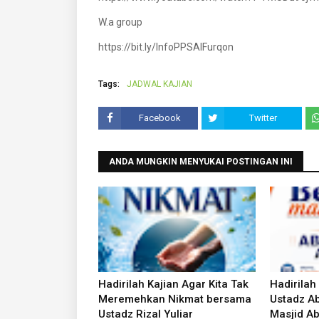
W.a group
https://bit.ly/InfoPPSAlFurqon
Tags:
JADWAL KAJIAN
Facebook
Twitter
ANDA MUNGKIN MENYUKAI POSTINGAN INI
Hadirilah Kajian Agar Kita Tak
Hadirilah
Meremehkan Nikmat bersama
Ustadz Ab
Ustadz Rizal Yuliar
Masjid Ab