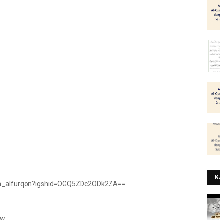
K
yah_alfurqon?igshid=OGQ5ZDc2ODk2ZA==
hw