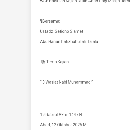
📢🔰 Hadirilah Kajian Rutin Ahad Pagi Masjid Jami'
🎙Bersama:
Ustadz Setiono Slamet
Abu Hanan hafizhahullah Ta'ala
📚 Tema Kajian :
“ 3 Wasiat 
19 Rabi'ul Akhir 1447 H
Ahad, 12 Oktober 2025 M