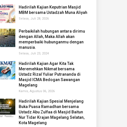
Hadirilah Kajian Keputrian Masjid
MBM bersama Ustadzah Muna Aliyah
Selasa, Juli 28, 2026
Perbaikilah hubungan antara dirimu
dengan Allah, Maka Allah akan
memperbaiki hubunganmu dengan
manusia.
Selasa, Juli 23, 2024
Hadirilah Kajian Agar Kita Tak
Meremehkan Nikmat bersama
Ustadz Rizal Yuliar Putrananda di
Masjid ICMA Bedogan Sawangan
Magelang
Kamis, Agustus 06, 2026
Hadirilah Kajian Spesial Menjelang
Buka Puasa Ramadhan bersama
Ustadz Abu Zulfaa di Masjid Baitun
Nur Tidar Krajan Magelang Selatan,
Kota Magelang