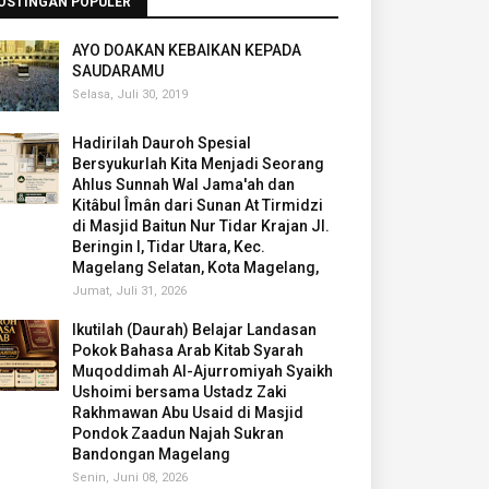
OSTINGAN POPULER
AYO DOAKAN KEBAIKAN KEPADA
SAUDARAMU
Selasa, Juli 30, 2019
Hadirilah Dauroh Spesial
Bersyukurlah Kita Menjadi Seorang
Ahlus Sunnah Wal Jama'ah dan
Kitâbul Îmân dari Sunan At Tirmidzi
di Masjid Baitun Nur Tidar Krajan Jl.
Beringin I, Tidar Utara, Kec.
Magelang Selatan, Kota Magelang,
Jumat, Juli 31, 2026
Ikutilah (Daurah) Belajar Landasan
Pokok Bahasa Arab Kitab Syarah
Muqoddimah Al-Ajurromiyah Syaikh
Ushoimi bersama Ustadz Zaki
Rakhmawan Abu Usaid di Masjid
Pondok Zaadun Najah Sukran
Bandongan Magelang
Senin, Juni 08, 2026