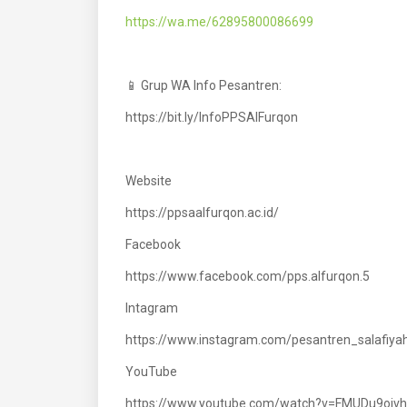
https://wa.me/62895800086699
📱 Grup WA Info Pesantren:
https://bit.ly/InfoPPSAlFurqon
Website
https://ppsaalfurqon.ac.id/
Facebook
https://www.facebook.com/pps.alfurqon.5
Intagram
https://www.instagram.com/pesantren_salafi
YouTube
https://www.youtube.com/watch?v=FMUDu9ojv