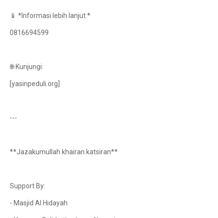
📱 *Informasi lebih lanjut:*
0816694599
🌐 Kunjungi:
[yasinpeduli.org]
---
**Jazakumullah khairan katsiran**
Support By:
- Masjid Al Hidayah