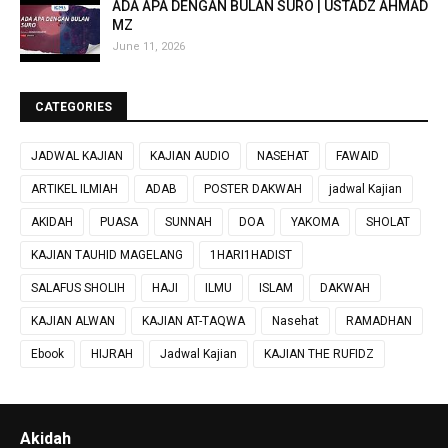
ADA APA DENGAN BULAN SURO | USTADZ AHMAD
MZ
June 11, 2026
CATEGORIES
JADWAL KAJIAN
KAJIAN AUDIO
NASEHAT
FAWAID
ARTIKEL ILMIAH
ADAB
POSTER DAKWAH
jadwal Kajian
AKIDAH
PUASA
SUNNAH
DOA
YAKOMA
SHOLAT
KAJIAN TAUHID MAGELANG
1HARI1HADIST
SALAFUS SHOLIH
HAJI
ILMU
ISLAM
DAKWAH
KAJIAN ALWAN
KAJIAN AT-TAQWA
Nasehat
RAMADHAN
Ebook
HIJRAH
Jadwal Kajian
KAJIAN THE RUFIDZ
Akidah