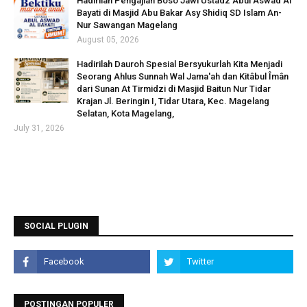
Hadirilah Pengajian Boso Jawi Ustadz Abul Aswad Al
Bayati di Masjid Abu Bakar Asy Shidiq SD Islam An-
Nur Sawangan Magelang
August 05, 2026
Hadirilah Dauroh Spesial Bersyukurlah Kita Menjadi
Seorang Ahlus Sunnah Wal Jama'ah dan Kitâbul Îmân
dari Sunan At Tirmidzi di Masjid Baitun Nur Tidar
Krajan Jl. Beringin I, Tidar Utara, Kec. Magelang
Selatan, Kota Magelang,
July 31, 2026
SOCIAL PLUGIN
POSTINGAN POPULER