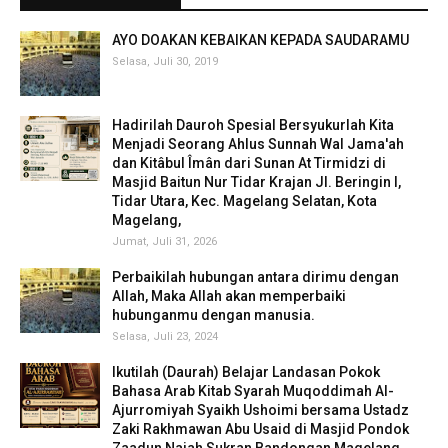
AYO DOAKAN KEBAIKAN KEPADA SAUDARAMU
Selasa, Juli 30, 2019
Hadirilah Dauroh Spesial Bersyukurlah Kita
Menjadi Seorang Ahlus Sunnah Wal Jama'ah
dan Kitâbul Îmân dari Sunan At Tirmidzi di
Masjid Baitun Nur Tidar Krajan Jl. Beringin I,
Tidar Utara, Kec. Magelang Selatan, Kota
Magelang,
Jumat, Juli 31, 2026
Perbaikilah hubungan antara dirimu dengan
Allah, Maka Allah akan memperbaiki
hubunganmu dengan manusia.
Selasa, Juli 23, 2024
Ikutilah (Daurah) Belajar Landasan Pokok
Bahasa Arab Kitab Syarah Muqoddimah Al-
Ajurromiyah Syaikh Ushoimi bersama Ustadz
Zaki Rakhmawan Abu Usaid di Masjid Pondok
Zaadun Najah Sukran Bandongan Magelang