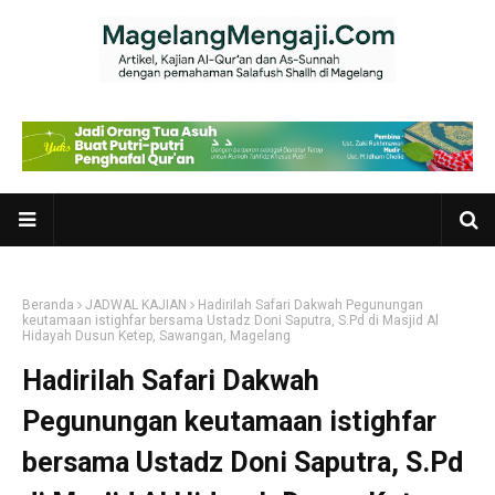
Beranda
JADWAL KAJIAN
Hadirilah Safari Dakwah Pegunungan
keutamaan istighfar bersama Ustadz Doni Saputra, S.Pd di Masjid Al
Hidayah Dusun Ketep, Sawangan, Magelang
Hadirilah Safari Dakwah
Pegunungan keutamaan istighfar
bersama Ustadz Doni Saputra, S.Pd