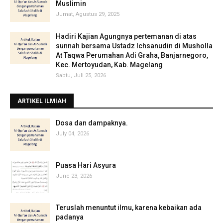
Muslimin
Jumat, Agustus 29, 2025
Hadiri Kajian Agungnya pertemanan di atas
sunnah bersama Ustadz Ichsanudin di Musholla
At Taqwa Perumahan Adi Graha, Banjarnegoro,
Kec. Mertoyudan, Kab. Magelang
Sabtu, Juli 25, 2026
ARTIKEL ILMIAH
‎Dosa dan dampaknya.
July 04, 2026
Puasa Hari Asyura
June 23, 2026
Teruslah menuntut ilmu, karena kebaikan ada
padanya