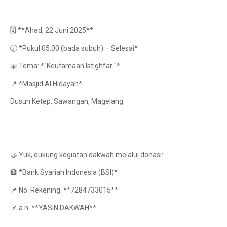
🗓️ **Ahad, 22 Juni 2025**
🕞 *Pukul 05.00 (bada subuh) – Selesai*
📖 Tema: *''Keutamaan Istighfar "*
📍 *Masjid Al Hidayah*
Dusun Ketep, Sawangan, Magelang
🤝 Yuk, dukung kegiatan dakwah melalui donasi:
🏦 *Bank Syariah Indonesia (BSI)*
📌 No. Rekening: **7284733015**
📌 a.n. **YASIN DAKWAH**