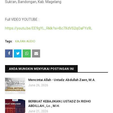
Sukran, Bandongan, Kab. Magelang
Full VIDEO YOUTUBE :
https://youtu.be/EE9gYL_RkIk?si=Bc7XdVS2qOaFYs9L
Tags:
KAJIAN AUDIO
ANDA MUNGKIN MENYUKAI POSTINGAN INI
Mencintai Allah - Ustadz Abdullah Zaen, M.A.
June 26, 2026
BERBUAT KEBAJIKAN | USTADZ Dr.RIDHO
ABDILLAH., Lc., M.H.
June 21, 2026