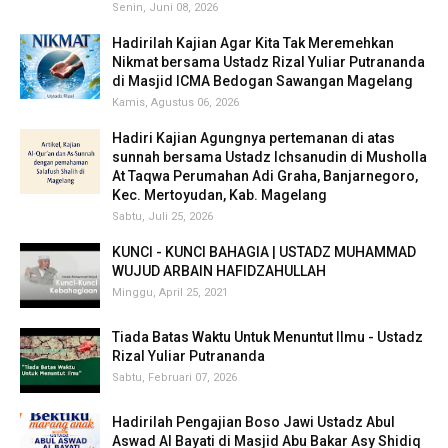
Senin, Juni 08, 2026
Hadirilah Kajian Agar Kita Tak Meremehkan
Nikmat bersama Ustadz Rizal Yuliar Putrananda
di Masjid ICMA Bedogan Sawangan Magelang
Kamis, Agustus 06, 2026
Hadiri Kajian Agungnya pertemanan di atas
sunnah bersama Ustadz Ichsanudin di Musholla
At Taqwa Perumahan Adi Graha, Banjarnegoro,
Kec. Mertoyudan, Kab. Magelang
Sabtu, Juli 25, 2026
KUNCI - KUNCI BAHAGIA | USTADZ MUHAMMAD
WUJUD ARBAIN HAFIDZAHULLAH
Minggu, April 25, 2021
Tiada Batas Waktu Untuk Menuntut Ilmu - Ustadz
Rizal Yuliar Putrananda
Sabtu, Februari 07, 2026
Hadirilah Pengajian Boso Jawi Ustadz Abul
Aswad Al Bayati di Masjid Abu Bakar Asy Shidiq