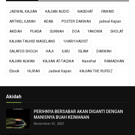
JADWAL KAJIAN
KAJIAN AUDIO
NASEHAT
FAWAID
ARTIKEL ILMIAH
ADAB
POSTER DAKWAH
jadwal Kajian
AKIDAH
PUASA
SUNNAH
DOA
YAKOMA
SHOLAT
KAJIAN TAUHID MAGELANG
1HARI1HADIST
SALAFUS SHOLIH
HAJI
ILMU
ISLAM
DAKWAH
KAJIAN ALWAN
KAJIAN AT-TAQWA
Nasehat
RAMADHAN
Ebook
HIJRAH
Jadwal Kajian
KAJIAN THE RUFIDZ
Akidah
PERIHNYA BERSABAR AKAN DIGANTI DENGAN
MANISNYA BUAH KEIMANAN
November 01, 2021