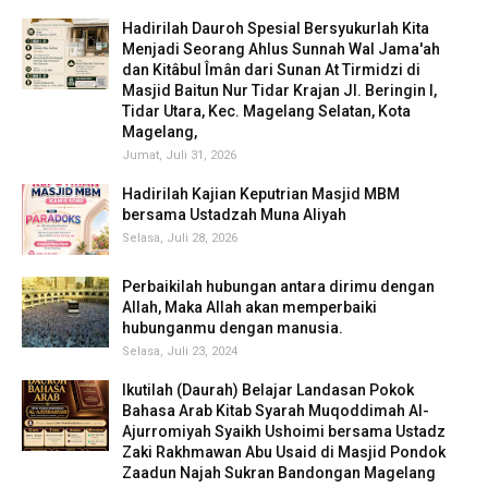
Hadirilah Dauroh Spesial Bersyukurlah Kita
Menjadi Seorang Ahlus Sunnah Wal Jama'ah
dan Kitâbul Îmân dari Sunan At Tirmidzi di
Masjid Baitun Nur Tidar Krajan Jl. Beringin I,
Tidar Utara, Kec. Magelang Selatan, Kota
Magelang,
Jumat, Juli 31, 2026
Hadirilah Kajian Keputrian Masjid MBM
bersama Ustadzah Muna Aliyah
Selasa, Juli 28, 2026
Perbaikilah hubungan antara dirimu dengan
Allah, Maka Allah akan memperbaiki
hubunganmu dengan manusia.
Selasa, Juli 23, 2024
Ikutilah (Daurah) Belajar Landasan Pokok
Bahasa Arab Kitab Syarah Muqoddimah Al-
Ajurromiyah Syaikh Ushoimi bersama Ustadz
Zaki Rakhmawan Abu Usaid di Masjid Pondok
Zaadun Najah Sukran Bandongan Magelang