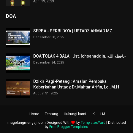
April 19, 2023
DOA
SERBA - SERBI DO'A | USTADZ AHMAD MZ.
December 30, 2025
DOA TOLAK 4 BALA I Ust. Ichsanuddin. حافظه الله
December 24, 2025
Dzikir Pagi-Petang : Amalan Pembuka
Keberkahan Ustadz Dr.Muhtar Arifin, Lc., M.H
August 31, 2025
Home
Tentang
Hubungi kami
IK
LM
magelangmengaji.com Designed With
by
TemplatesYard
| Distributed
by
Free Blogger Templates