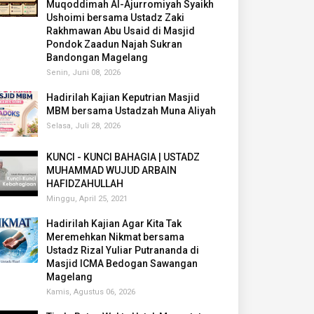
Muqoddimah Al-Ajurromiyah Syaikh
Ushoimi bersama Ustadz Zaki
Rakhmawan Abu Usaid di Masjid
Pondok Zaadun Najah Sukran
Bandongan Magelang
Senin, Juni 08, 2026
Hadirilah Kajian Keputrian Masjid
MBM bersama Ustadzah Muna Aliyah
Selasa, Juli 28, 2026
KUNCI - KUNCI BAHAGIA | USTADZ
MUHAMMAD WUJUD ARBAIN
HAFIDZAHULLAH
Minggu, April 25, 2021
Hadirilah Kajian Agar Kita Tak
Meremehkan Nikmat bersama
Ustadz Rizal Yuliar Putrananda di
Masjid ICMA Bedogan Sawangan
Magelang
Kamis, Agustus 06, 2026