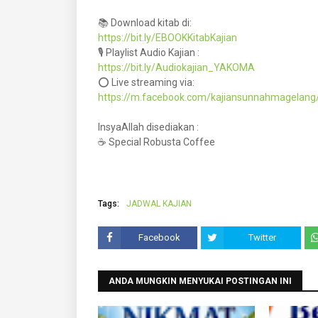
📚 Download kitab di:
https://bit.ly/EBOOKKitabKajian
🎙️ Playlist Audio Kajian :
https://bit.ly/Audiokajian_YAKOMA
⭕ Live streaming via:
https://m.facebook.com/kajiansunnahmagelang/
InsyaAllah disediakan :
☕ Special Robusta Coffee
Tags:
JADWAL KAJIAN
Facebook
Twitter
ANDA MUNGKIN MENYUKAI POSTINGAN INI