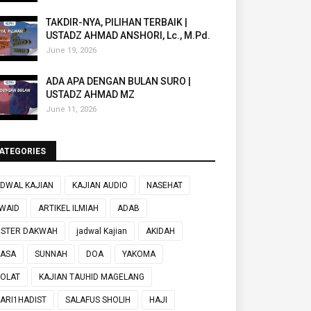
TAKDIR-NYA, PILIHAN TERBAIK |
USTADZ AHMAD ANSHORI, Lc., M.Pd.
June 19, 2026
ADA APA DENGAN BULAN SURO |
USTADZ AHMAD MZ
June 11, 2026
ATEGORIES
DWAL KAJIAN
KAJIAN AUDIO
NASEHAT
WAID
ARTIKEL ILMIAH
ADAB
OSTER DAKWAH
jadwal Kajian
AKIDAH
UASA
SUNNAH
DOA
YAKOMA
OLAT
KAJIAN TAUHID MAGELANG
ARI1HADIST
SALAFUS SHOLIH
HAJI