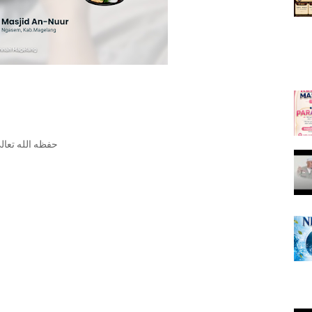
rsama Ustadz Zaki Rakhmawan Abu Usaid حفظه الله تعالى