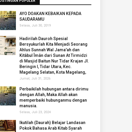
OSTINGAN POPULER
AYO DOAKAN KEBAIKAN KEPADA
SAUDARAMU
Selasa, Juli 30, 2019
Hadirilah Dauroh Spesial
Bersyukurlah Kita Menjadi Seorang
Ahlus Sunnah Wal Jama'ah dan
Kitâbul Îmân dari Sunan At Tirmidzi
di Masjid Baitun Nur Tidar Krajan Jl.
Beringin I, Tidar Utara, Kec.
Magelang Selatan, Kota Magelang,
Jumat, Juli 31, 2026
Perbaikilah hubungan antara dirimu
dengan Allah, Maka Allah akan
memperbaiki hubunganmu dengan
manusia.
Selasa, Juli 23, 2024
Ikutilah (Daurah) Belajar Landasan
Pokok Bahasa Arab Kitab Syarah