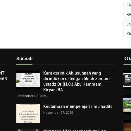
IL
KA
Eb
KA
Sunnah
DO
NTI
Karakteristik Ahlusunnah yang
NAN
dirindukan di tengah fitnah zaman -
ustadz Dr.(H.C.) Abu Hammam
Kiryani BA.
December 07, 2025
Keutamaan mempelajari ilmu hadits
November 27, 2025