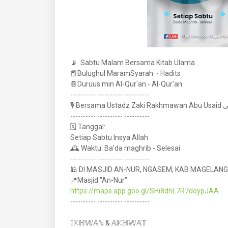
📡 Sabtu Malam Bersama Kitab Ulama
📕Bulughul MaramSyarah - Hadits
📔Duruus min Al-Qur'an - Al-Qur'an
---------- ---------- ----------
🎙️ Be
---------- ---------- ----------
🗓️ Tanggal:
Setiap Sabtu Insya Allah
🕰️ Waktu: Ba'da maghrib - Selesai
---------- ---------- ----------
🕌 DI MASJID AN-NUR, NGASEM, KAB MAGELANG
📍Masjid "An-Nur"
https://maps.app.goo.gl/SHi8dhL7R7doypJAA
---------- ---------- ----------
𝕀𝕂ℍ𝕎𝔸ℕ & 𝔸𝕂ℍ𝕎𝔸𝕋