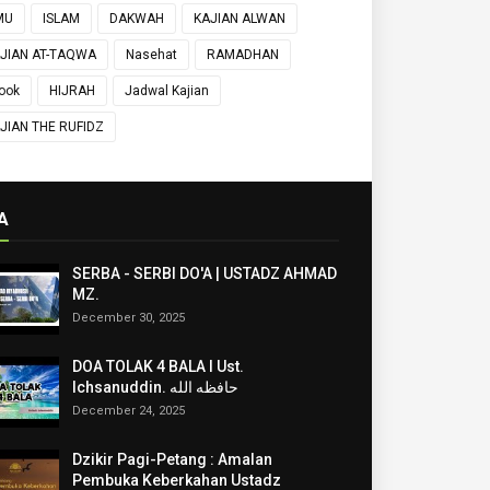
MU
ISLAM
DAKWAH
KAJIAN ALWAN
JIAN AT-TAQWA
Nasehat
RAMADHAN
ook
HIJRAH
Jadwal Kajian
JIAN THE RUFIDZ
A
SERBA - SERBI DO'A | USTADZ AHMAD
MZ.
December 30, 2025
DOA TOLAK 4 BALA I Ust.
Ichsanuddin. حافظه الله
December 24, 2025
Dzikir Pagi-Petang : Amalan
Pembuka Keberkahan Ustadz