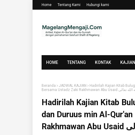
Home
Tentang Kami
Hubungi kami
HOME
TENTANG
KONTAK
KAJIA
Beranda
JADWAL KAJIAN
Hadirilah Kajian Kitab Bulu
Hadirilah Kajian Kitab Bu
dan Duruus min Al-Qur'an
Rakhmawan Abu Usaid حفظه الله تعالى di DI MASJID AN-