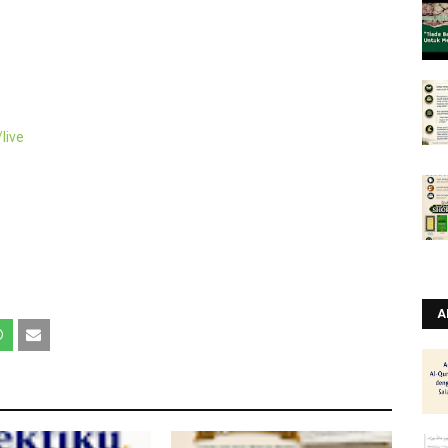
live
A