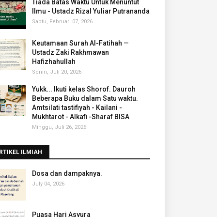
Tiada Batas Waktu Untuk Menuntut
Ilmu - Ustadz Rizal Yuliar Putrananda
Sabtu, Februari 07, 2026
Keutamaan Surah Al-Fatihah —
Ustadz Zaki Rakhmawan
Hafizhahullah
Senin, Juli 20, 2026
Yukk... Ikuti kelas Shorof. Dauroh
Beberapa Buku dalam Satu waktu.
Amtsilati tastifiyah - Kailani -
Mukhtarot - Alkafi -Sharaf BISA
Minggu, Juli 26, 2026
RTIKEL ILMIAH
‎Dosa dan dampaknya.
July 04, 2026
Puasa Hari Asyura