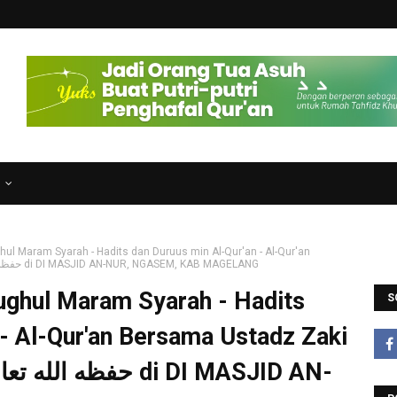
N
ghul Maram Syarah - Hadits dan Duruus min Al-Qur'an - Al-Qur'an
Bersama Ustadz Zaki Rakhmawan Abu Usaid حفظه الله تعالى di DI MASJID AN-NUR, NGASEM, KAB MAGELANG
lughul Maram Syarah - Hadits
S
 - Al-Qur'an Bersama Ustadz Zaki