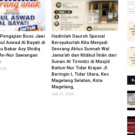
 Pengajian Boso Jawi
Hadirilah Dauroh Spesial
ul Aswad Al Bayati di
Bersyukurlah Kita Menjadi
u Bakar Asy Shidiq
Seorang Ahlus Sunnah Wal
 An-Nur Sawangan
Jama'ah dan Kitâbul Îmân dari
g
Sunan At Tirmidzi di Masjid
Baitun Nur Tidar Krajan Jl.
2026
Beringin I, Tidar Utara, Kec.
Magelang Selatan, Kota
K
Magelang,
July 31, 2026