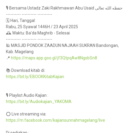
🎙️ Bersama Ustadz Zaki Rakhmawan Abu Usaid حفظه الله تعالى
---------- ---------- ----------
🗓️ Hari, Tanggal:
Rabu, 25 Syawal 1446H / 23 April 2025
🕰️ Waktu: Ba'da Maghrib - Selesai
---------- ---------- ----------
🕌 MASJID PONDOK ZAADUN NAJAAH SUKRAN Bandongan,
Kab. Magelang
📍
https://maps.app.goo.gl/jf3QtpqAw8NgsbSn8
📚 Download kitab di:
https://bit.ly/EBOOKKitabKajian
🎙️ Playlist Audio Kajian :
https://bit.ly/Audiokajian_YAKOMA
⭕ Live streaming via:
https://m.facebook.com/kajiansunnahmagelang/live
Di sediakan :