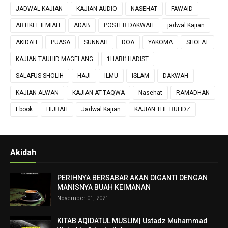
JADWAL KAJIAN
KAJIAN AUDIO
NASEHAT
FAWAID
ARTIKEL ILMIAH
ADAB
POSTER DAKWAH
jadwal Kajian
AKIDAH
PUASA
SUNNAH
DOA
YAKOMA
SHOLAT
KAJIAN TAUHID MAGELANG
1HARI1HADIST
SALAFUS SHOLIH
HAJI
ILMU
ISLAM
DAKWAH
KAJIAN ALWAN
KAJIAN AT-TAQWA
Nasehat
RAMADHAN
Ebook
HIJRAH
Jadwal Kajian
KAJIAN THE RUFIDZ
Akidah
PERIHNYA BERSABAR AKAN DIGANTI DENGAN
MANISNYA BUAH KEIMANAN
November 01, 2021
KITAB AQIDATUL MUSLIM| Ustadz Muhammad