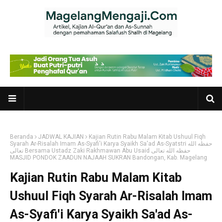
Beranda
JADWAL KAJIAN
Kajian Rutin Rabu Malam Kitab Ushuul Fiqh
Syarah Ar-Risalah Imam As-Syafi'i Karya Syaikh Sa'ad As-Syatstri حفظه الله
تعالى Bersama Ustadz Zaki Rakhmawan Abu Usaid حفظه الله تعالى
MASJID PONDOK ZAADUN NAJAAH SUKRAN Bandongan, Kab. Magelang
Kajian Rutin Rabu Malam Kitab
Ushuul Fiqh Syarah Ar-Risalah Imam
As-Syafi'i Karya Syaikh Sa'ad As-