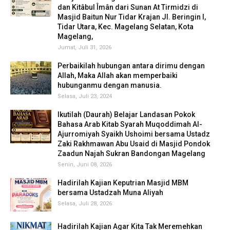
dan Kitâbul Îmân dari Sunan At Tirmidzi di
Masjid Baitun Nur Tidar Krajan Jl. Beringin I,
Tidar Utara, Kec. Magelang Selatan, Kota
Magelang,
Jumat, Juli 31, 2026
Perbaikilah hubungan antara dirimu dengan
Allah, Maka Allah akan memperbaiki
hubunganmu dengan manusia.
Selasa, Juli 23, 2024
Ikutilah (Daurah) Belajar Landasan Pokok
Bahasa Arab Kitab Syarah Muqoddimah Al-
Ajurromiyah Syaikh Ushoimi bersama Ustadz
Zaki Rakhmawan Abu Usaid di Masjid Pondok
Zaadun Najah Sukran Bandongan Magelang
Senin, Juni 08, 2026
Hadirilah Kajian Keputrian Masjid MBM
bersama Ustadzah Muna Aliyah
Selasa, Juli 28, 2026
Hadirilah Kajian Agar Kita Tak Meremehkan