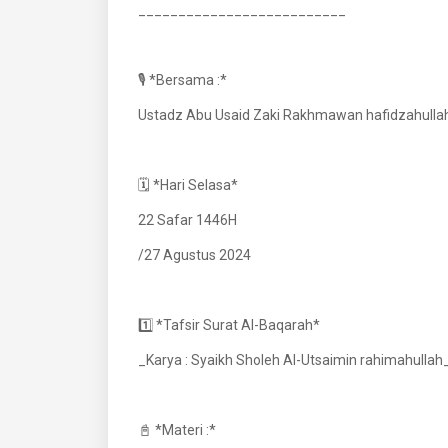
__________________________
🎙️ *Bersama :*
Ustadz Abu Usaid Zaki Rakhmawan hafidzahulla
🗓️ *Hari Selasa*
22 Safar 1446H
/27 Agustus 2024
1️⃣ *Tafsir Surat Al-Baqarah*
_Karya : Syaikh Sholeh Al-Utsaimin rahimahullah
📓 *Materi :*