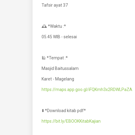
Tafsir ayat 37
🕰️ *Waktu :*
05.45 WIB - selesai
🕌 *Tempat :*
Masjid Baitussalam
Karet - Magelang
https://maps.app.goo.gl/iFQKmh3x2RDWLPaZA
⬇️ *Download kitab pdf*
https://bit.ly/EBOOKKitabKajian