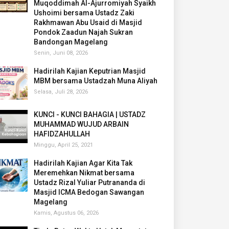
Muqoddimah Al-Ajurromiyah Syaikh
Ushoimi bersama Ustadz Zaki
Rakhmawan Abu Usaid di Masjid
Pondok Zaadun Najah Sukran
Bandongan Magelang
Senin, Juni 08, 2026
Hadirilah Kajian Keputrian Masjid
MBM bersama Ustadzah Muna Aliyah
Selasa, Juli 28, 2026
KUNCI - KUNCI BAHAGIA | USTADZ
MUHAMMAD WUJUD ARBAIN
HAFIDZAHULLAH
Minggu, April 25, 2021
Hadirilah Kajian Agar Kita Tak
Meremehkan Nikmat bersama
Ustadz Rizal Yuliar Putrananda di
Masjid ICMA Bedogan Sawangan
Magelang
Kamis, Agustus 06, 2026