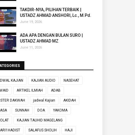
TAKDIR-NYA, PILIHAN TERBAIK |
USTADZ AHMAD ANSHORI, Lc., M.Pd.
June 19, 2026
ADA APA DENGAN BULAN SURO |
USTADZ AHMAD MZ
June 11, 2026
ATEGORIES
DWAL KAJIAN
KAJIAN AUDIO
NASEHAT
WAID
ARTIKEL ILMIAH
ADAB
OSTER DAKWAH
jadwal Kajian
AKIDAH
UASA
SUNNAH
DOA
YAKOMA
OLAT
KAJIAN TAUHID MAGELANG
ARI1HADIST
SALAFUS SHOLIH
HAJI