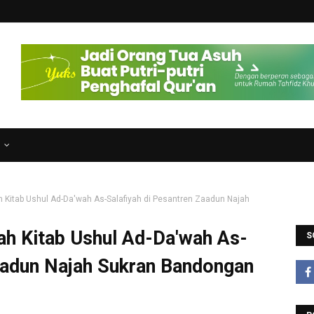
N
h Kitab Ushul Ad-Da'wah As-Salafiyah di Pesantren Zaadun Najah
ah Kitab Ushul Ad-Da'wah As-
S
Zaadun Najah Sukran Bandongan