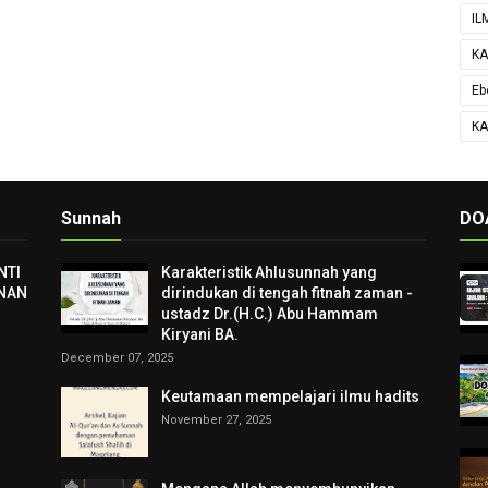
IL
KA
Eb
KA
Sunnah
DO
NTI
Karakteristik Ahlusunnah yang
NAN
dirindukan di tengah fitnah zaman -
ustadz Dr.(H.C.) Abu Hammam
Kiryani BA.
December 07, 2025
Keutamaan mempelajari ilmu hadits
November 27, 2025