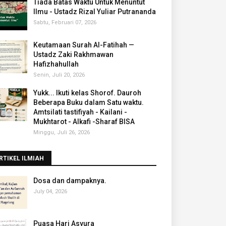
Tiada Batas Waktu Untuk Menuntut
Ilmu - Ustadz Rizal Yuliar Putrananda
Sabtu, Februari 07, 2026
Keutamaan Surah Al-Fatihah —
Ustadz Zaki Rakhmawan
Hafizhahullah
Senin, Juli 20, 2026
Yukk... Ikuti kelas Shorof. Dauroh
Beberapa Buku dalam Satu waktu.
Amtsilati tastifiyah - Kailani -
Mukhtarot - Alkafi -Sharaf BISA
Minggu, Juli 26, 2026
RTIKEL ILMIAH
‎Dosa dan dampaknya.
July 04, 2026
Puasa Hari Asyura