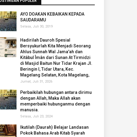
OSTINGAN POPULER
AYO DOAKAN KEBAIKAN KEPADA
SAUDARAMU
Selasa, Juli 30, 2019
Hadirilah Dauroh Spesial
Bersyukurlah Kita Menjadi Seorang
Ahlus Sunnah Wal Jama'ah dan
Kitâbul Îmân dari Sunan At Tirmidzi
di Masjid Baitun Nur Tidar Krajan Jl.
Beringin I, Tidar Utara, Kec.
Magelang Selatan, Kota Magelang,
Jumat, Juli 31, 2026
Perbaikilah hubungan antara dirimu
dengan Allah, Maka Allah akan
memperbaiki hubunganmu dengan
manusia.
Selasa, Juli 23, 2024
Ikutilah (Daurah) Belajar Landasan
Pokok Bahasa Arab Kitab Syarah