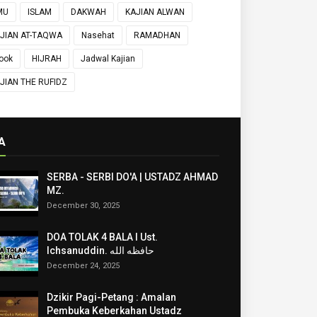
MU
ISLAM
DAKWAH
KAJIAN ALWAN
JIAN AT-TAQWA
Nasehat
RAMADHAN
ook
HIJRAH
Jadwal Kajian
JIAN THE RUFIDZ
A
SERBA - SERBI DO'A | USTADZ AHMAD
MZ.
December 30, 2025
DOA TOLAK 4 BALA I Ust.
Ichsanuddin. حافظه الله
December 24, 2025
Dzikir Pagi-Petang : Amalan
Pembuka Keberkahan Ustadz