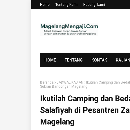
Home
Tentang Kami
Hubungi kami
HOME
TENTANG
KONTAK
KAJIA
Beranda
JADWAL KAJIAN
Ikutilah Camping dan Beda
Sukran Bandongan Magelang
Ikutilah Camping dan Bed
Salafiyah di Pesantren 
Magelang