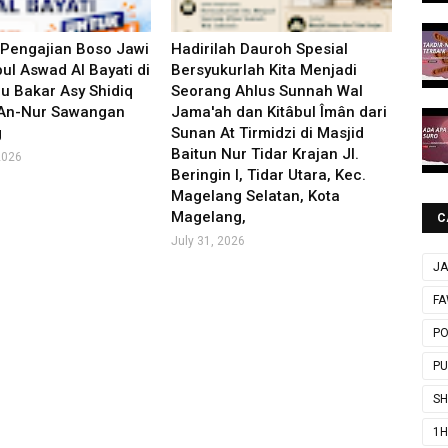
 Pengajian Boso Jawi
Hadirilah Dauroh Spesial
ul Aswad Al Bayati di
Bersyukurlah Kita Menjadi
u Bakar Asy Shidiq
Seorang Ahlus Sunnah Wal
 An-Nur Sawangan
Jama'ah dan Kitâbul Îmân dari
g
Sunan At Tirmidzi di Masjid
Baitun Nur Tidar Krajan Jl.
2026
Beringin I, Tidar Utara, Kec.
Magelang Selatan, Kota
Magelang,
C
July 31, 2026
JA
FA
P
P
SH
1H