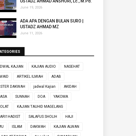
USTADZ AHMAD ANSHORI, Lc., M.Pd.
June 19, 2026
ADA APA DENGAN BULAN SURO |
USTADZ AHMAD MZ
June 11, 2026
ATEGORIES
DWAL KAJIAN
KAJIAN AUDIO
NASEHAT
WAID
ARTIKEL ILMIAH
ADAB
OSTER DAKWAH
jadwal Kajian
AKIDAH
UASA
SUNNAH
DOA
YAKOMA
OLAT
KAJIAN TAUHID MAGELANG
ARI1HADIST
SALAFUS SHOLIH
HAJI
MU
ISLAM
DAKWAH
KAJIAN ALWAN