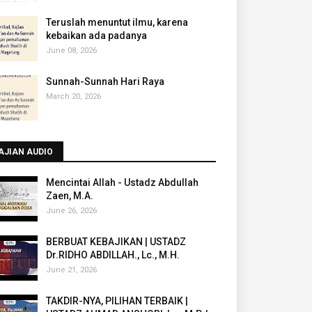
Teruslah menuntut ilmu, karena
kebaikan ada padanya
June 08, 2026
Sunnah-Sunnah Hari Raya
March 20, 2026
AJIAN AUDIO
Mencintai Allah - Ustadz Abdullah
Zaen, M.A.
June 26, 2026
BERBUAT KEBAJIKAN | USTADZ
Dr.RIDHO ABDILLAH., Lc., M.H.
June 21, 2026
TAKDIR-NYA, PILIHAN TERBAIK |