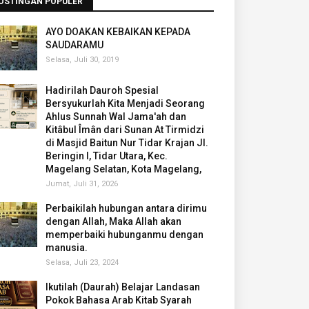
OSTINGAN POPULER
AYO DOAKAN KEBAIKAN KEPADA
SAUDARAMU
Selasa, Juli 30, 2019
Hadirilah Dauroh Spesial
Bersyukurlah Kita Menjadi Seorang
Ahlus Sunnah Wal Jama'ah dan
Kitâbul Îmân dari Sunan At Tirmidzi
di Masjid Baitun Nur Tidar Krajan Jl.
Beringin I, Tidar Utara, Kec.
Magelang Selatan, Kota Magelang,
Jumat, Juli 31, 2026
Perbaikilah hubungan antara dirimu
dengan Allah, Maka Allah akan
memperbaiki hubunganmu dengan
manusia.
Selasa, Juli 23, 2024
Ikutilah (Daurah) Belajar Landasan
Pokok Bahasa Arab Kitab Syarah