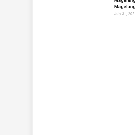
Magelang 
Magelang
July 31, 202