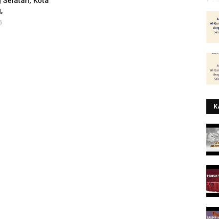
Selatan, Kota
,
6
K