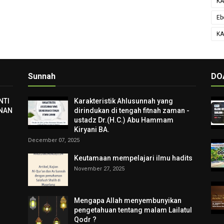
KA
Eb
KA
Sunnah
DO
NTI
Karakteristik Ahlusunnah yang
NAN
dirindukan di tengah fitnah zaman -
ustadz Dr.(H.C.) Abu Hammam
Kiryani BA.
December 07, 2025
Keutamaan mempelajari ilmu hadits
November 27, 2025
Mengapa Allah menyembunyikan
pengetahuan tentang malam Lailatul
Qodr ?