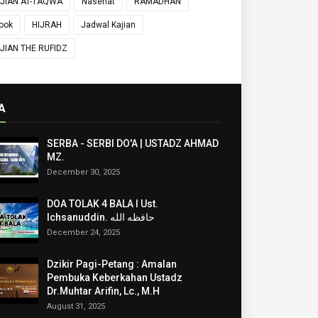
JIAN AT-TAQWA
Nasehat
RAMADHAN
ook
HIJRAH
Jadwal Kajian
JIAN THE RUFIDZ
A
SERBA - SERBI DO'A | USTADZ AHMAD
MZ.
December 30, 2025
DOA TOLAK 4 BALA I Ust.
Ichsanuddin. حافظه الله
December 24, 2025
Dzikir Pagi-Petang : Amalan
Pembuka Keberkahan Ustadz
Dr.Muhtar Arifin, Lc., M.H
August 31, 2025