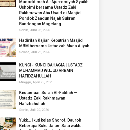
Muqoddimah Al-Ajurromiyah Syaikh
Ushoimi bersama Ustadz Zaki
Rakhmawan Abu Usaid di Masjid
Pondok Zaadun Najah Sukran
Bandongan Magelang
Senin, Juni 08, 2026
Hadirilah Kajian Keputrian Masjid
MBM bersama Ustadzah Muna Aliyah
Selasa, Juli 28, 2026
KUNCI - KUNCI BAHAGIA | USTADZ
MUHAMMAD WUJUD ARBAIN
HAFIDZAHULLAH
Minggu, April 25, 2021
Keutamaan Surah Al-Fatihah —
Ustadz Zaki Rakhmawan
Hafizhahullah
Senin, Juli 20, 2026
Yukk... Ikuti kelas Shorof. Dauroh
Beberapa Buku dalam Satu waktu.