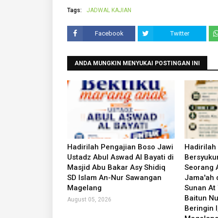
Tags:
JADWAL KAJIAN
Facebook
Twitter
ANDA MUNGKIN MENYUKAI POSTINGAN INI
Hadirilah Pengajian Boso Jawi
Hadirilah
Ustadz Abul Aswad Al Bayati di
Bersyukur
Masjid Abu Bakar Asy Shidiq
Seorang 
SD Islam An-Nur Sawangan
Jama'ah d
Magelang
Sunan At 
Baitun Nu
August 05, 2026
Beringin I