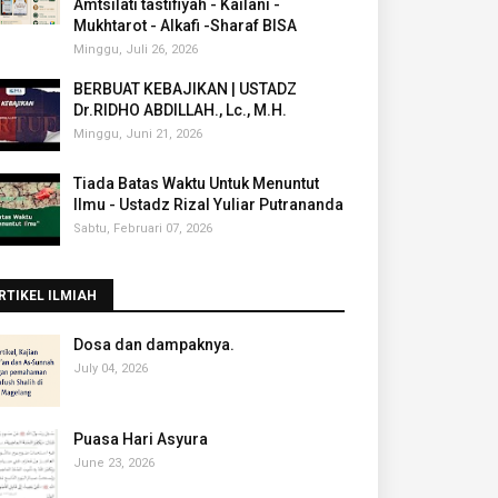
Amtsilati tastifiyah - Kailani -
Mukhtarot - Alkafi -Sharaf BISA
Minggu, Juli 26, 2026
BERBUAT KEBAJIKAN | USTADZ
Dr.RIDHO ABDILLAH., Lc., M.H.
Minggu, Juni 21, 2026
Tiada Batas Waktu Untuk Menuntut
Ilmu - Ustadz Rizal Yuliar Putrananda
Sabtu, Februari 07, 2026
RTIKEL ILMIAH
‎Dosa dan dampaknya.
July 04, 2026
Puasa Hari Asyura
June 23, 2026