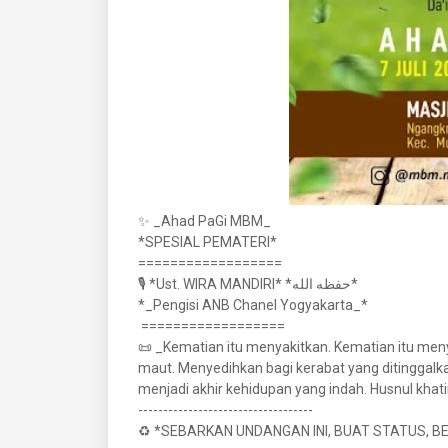
✨ _Ahad PaGi MBM_
*SPESIAL PEMATERI*
==================
🎙️ *Ust. WIRA MANDIRI* *حفظه الله*
*_Pengisi ANB Chanel Yogyakarta_*
==================
📜 _Kematian itu menyakitkan. Kematian itu men
maut. Menyedihkan bagi kerabat yang ditinggalka
menjadi akhir kehidupan yang indah. Husnul khati
-----------------------------------
♻️ *SEBARKAN UNDANGAN INI, BUAT STATUS, 