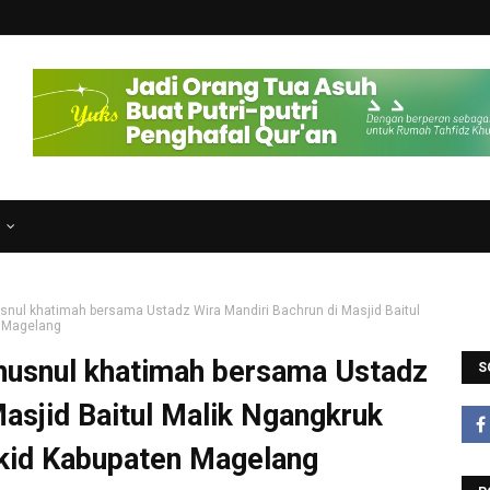
N
usnul khatimah bersama Ustadz Wira Mandiri Bachrun di Masjid Baitul
n Magelang
Khusnul khatimah bersama Ustadz
S
Masjid Baitul Malik Ngangkruk
id Kabupaten Magelang