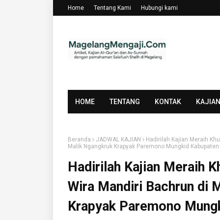
Home
Tentang Kami
Hubungi kami
HOME
TENTANG
KONTAK
KAJIA
Beranda
JADWAL KAJIAN
Hadirilah Kajian Meraih Kh
Malik Ngangkruk Krapyak Paremono Mungkid Kabupate
Hadirilah Kajian Meraih 
Wira Mandiri Bachrun di 
Krapyak Paremono Mungk