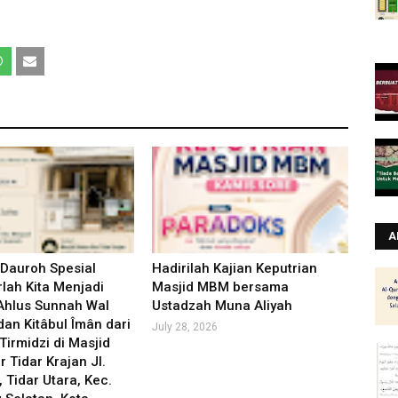
A
 Dauroh Spesial
Hadirilah Kajian Keputrian
lah Kita Menjadi
Masjid MBM bersama
Ahlus Sunnah Wal
Ustadzah Muna Aliyah
an Kitâbul Îmân dari
July 28, 2026
Tirmidzi di Masjid
r Tidar Krajan Jl.
, Tidar Utara, Kec.