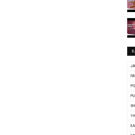
C
JA
FA
P
P
SH
1H
IL