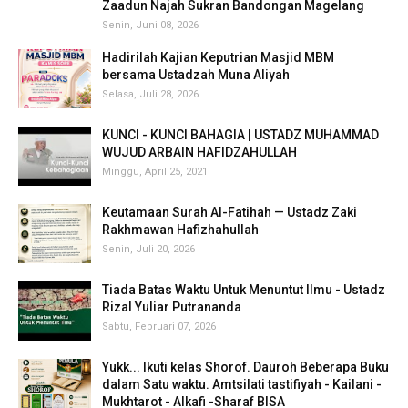
Zaadun Najah Sukran Bandongan Magelang
Senin, Juni 08, 2026
Hadirilah Kajian Keputrian Masjid MBM
bersama Ustadzah Muna Aliyah
Selasa, Juli 28, 2026
KUNCI - KUNCI BAHAGIA | USTADZ MUHAMMAD
WUJUD ARBAIN HAFIDZAHULLAH
Minggu, April 25, 2021
Keutamaan Surah Al-Fatihah — Ustadz Zaki
Rakhmawan Hafizhahullah
Senin, Juli 20, 2026
Tiada Batas Waktu Untuk Menuntut Ilmu - Ustadz
Rizal Yuliar Putrananda
Sabtu, Februari 07, 2026
Yukk... Ikuti kelas Shorof. Dauroh Beberapa Buku
dalam Satu waktu. Amtsilati tastifiyah - Kailani -
Mukhtarot - Alkafi -Sharaf BISA