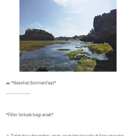
✒️ *Nasehat Bermanfaat*
----------------
*Filter terbaik bagi anak*
✳️ Tidak bisa dipungkiri, anak-anak kita berada di fase mereka