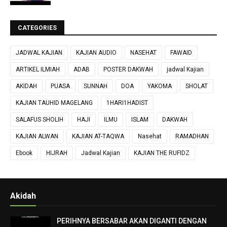
CATEGORIES
JADWAL KAJIAN
KAJIAN AUDIO
NASEHAT
FAWAID
ARTIKEL ILMIAH
ADAB
POSTER DAKWAH
jadwal Kajian
AKIDAH
PUASA
SUNNAH
DOA
YAKOMA
SHOLAT
KAJIAN TAUHID MAGELANG
1HARI1HADIST
SALAFUS SHOLIH
HAJI
ILMU
ISLAM
DAKWAH
KAJIAN ALWAN
KAJIAN AT-TAQWA
Nasehat
RAMADHAN
Ebook
HIJRAH
Jadwal Kajian
KAJIAN THE RUFIDZ
Akidah
PERIHNYA BERSABAR AKAN DIGANTI DENGAN