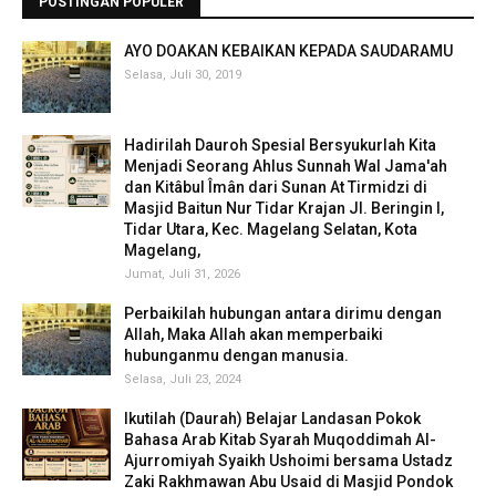
POSTINGAN POPULER
AYO DOAKAN KEBAIKAN KEPADA SAUDARAMU
Selasa, Juli 30, 2019
Hadirilah Dauroh Spesial Bersyukurlah Kita
Menjadi Seorang Ahlus Sunnah Wal Jama'ah
dan Kitâbul Îmân dari Sunan At Tirmidzi di
Masjid Baitun Nur Tidar Krajan Jl. Beringin I,
Tidar Utara, Kec. Magelang Selatan, Kota
Magelang,
Jumat, Juli 31, 2026
Perbaikilah hubungan antara dirimu dengan
Allah, Maka Allah akan memperbaiki
hubunganmu dengan manusia.
Selasa, Juli 23, 2024
Ikutilah (Daurah) Belajar Landasan Pokok
Bahasa Arab Kitab Syarah Muqoddimah Al-
Ajurromiyah Syaikh Ushoimi bersama Ustadz
Zaki Rakhmawan Abu Usaid di Masjid Pondok