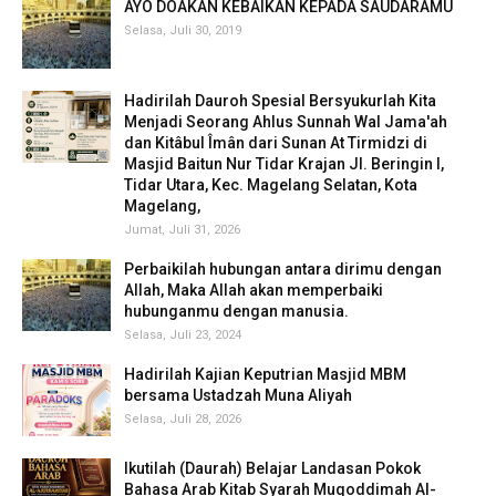
AYO DOAKAN KEBAIKAN KEPADA SAUDARAMU
Selasa, Juli 30, 2019
Hadirilah Dauroh Spesial Bersyukurlah Kita
Menjadi Seorang Ahlus Sunnah Wal Jama'ah
dan Kitâbul Îmân dari Sunan At Tirmidzi di
Masjid Baitun Nur Tidar Krajan Jl. Beringin I,
Tidar Utara, Kec. Magelang Selatan, Kota
Magelang,
Jumat, Juli 31, 2026
Perbaikilah hubungan antara dirimu dengan
Allah, Maka Allah akan memperbaiki
hubunganmu dengan manusia.
Selasa, Juli 23, 2024
Hadirilah Kajian Keputrian Masjid MBM
bersama Ustadzah Muna Aliyah
Selasa, Juli 28, 2026
Ikutilah (Daurah) Belajar Landasan Pokok
Bahasa Arab Kitab Syarah Muqoddimah Al-