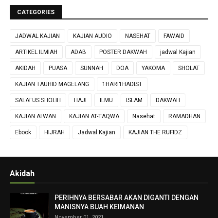
CATEGORIES
JADWAL KAJIAN
KAJIAN AUDIO
NASEHAT
FAWAID
ARTIKEL ILMIAH
ADAB
POSTER DAKWAH
jadwal Kajian
AKIDAH
PUASA
SUNNAH
DOA
YAKOMA
SHOLAT
KAJIAN TAUHID MAGELANG
1HARI1HADIST
SALAFUS SHOLIH
HAJI
ILMU
ISLAM
DAKWAH
KAJIAN ALWAN
KAJIAN AT-TAQWA
Nasehat
RAMADHAN
Ebook
HIJRAH
Jadwal Kajian
KAJIAN THE RUFIDZ
Akidah
PERIHNYA BERSABAR AKAN DIGANTI DENGAN
MANISNYA BUAH KEIMANAN
November 01, 2021