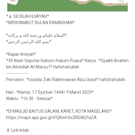
*📡 SILSILAH ILMIYAH*
*MENYAMBUT BULAN RAMADHAN*
*السلام عليكم ورحمة الله و بركاته*
*بسم الله الرحمن الرحيم*
*Kajian Ilmiyah*
*30 Nash Seputar Hukum-hukum Puasa* Karya : *Syaikh Ibrahim
bin Abdullah Al-Marzu'i* Hafizhahullah
---------------
Pemateri : *Ustadz Zaki Rakhmawan Abu Usaid* hafizhahullah
Hari : *Kamis, 17 Sya'ban 1444/ 9 Maret 2023*
Waktu : *16.30 - Selesai*
*DI MASJID BAITUS SALAM, KARET, KOTA MAGELANG*
https://maps.app.goo.gl/iFQKmh3x2RDWLPaZA
📓 Link kitab :