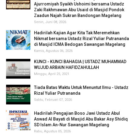
Ajurromiyah Syaikh Ushoimi bersama Ustadz
Zaki Rakhmawan Abu Usaid di Masjid Pondok
Zaadun Najah Sukran Bandongan Magelang
Senin, Juni 08, 2026
Hadirilah Kajian Agar Kita Tak Meremehkan
Nikmat bersama Ustadz Rizal Yuliar Putrananda
di Masjid ICMA Bedogan Sawangan Magelang
Kamis, Agustus 06, 2026
KUNCI - KUNCI BAHAGIA | USTADZ MUHAMMAD
WUJUD ARBAIN HAFIDZAHULLAH
Minggu, April 25, 2021
Tiada Batas Waktu Untuk Menuntut Ilmu - Ustadz
Rizal Yuliar Putrananda
Sabtu, Februari 07, 2026
Hadirilah Pengajian Boso Jawi Ustadz Abul
Aswad Al Bayati di Masjid Abu Bakar Asy Shidiq
SD Islam An-Nur Sawangan Magelang
Rabu, Agustus 05, 2026