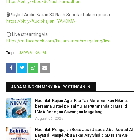
https://bit.ly/Ebook30NashRamadhan
🖥️Playlist Audio Kajian 30 Nash Seputar hukum puasa
https://bit.ly/Audiokajian_YAKOMA
⭕ Live streaming via:
https://m.facebook.com/kajiansunnahmagelang/live
Tags:
JADWAL KAJIAN
ANDA MUNGKIN MENYUKAI POSTINGAN INI
Hadirilah Kajian Agar Kita Tak Meremehkan Nikmat
bersama Ustadz Rizal Yuliar Putrananda di Masjid
ICMA Bedogan Sawangan Magelang
August 06, 2026
Hadirilah Pengajian Boso Jawi Ustadz Abul Aswad Al
Bayati di Masjid Abu Bakar Asy Shidiq SD Islam An-