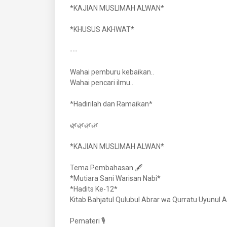
*KAJIAN MUSLIMAH ALWAN*
*KHUSUS AKHWAT*
---
Wahai pemburu kebaikan..
Wahai pencari ilmu..
*Hadirilah dan Ramaikan*
🌿🌿🌿🌿
*KAJIAN MUSLIMAH ALWAN*
Tema Pembahasan 🖋️
*Mutiara Sani Warisan Nabi*
*Hadits Ke-12*
Kitab Bahjatul Qulubul Abrar wa Qurratu Uyunul 
Pemateri 🎙️