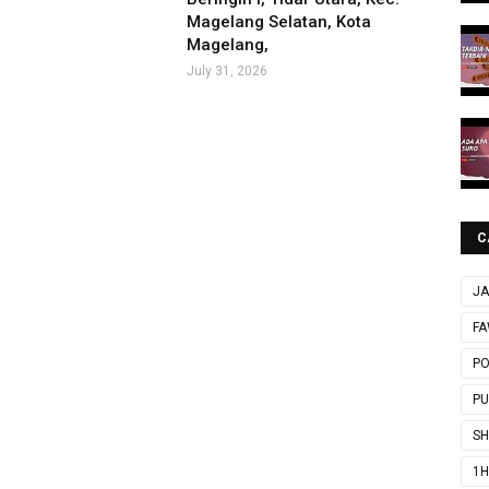
Magelang Selatan, Kota
Magelang,
July 31, 2026
C
JA
FA
P
P
SH
1H