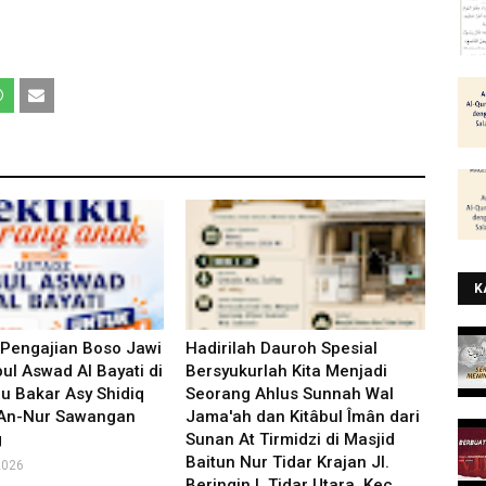
K
 Pengajian Boso Jawi
Hadirilah Dauroh Spesial
ul Aswad Al Bayati di
Bersyukurlah Kita Menjadi
u Bakar Asy Shidiq
Seorang Ahlus Sunnah Wal
 An-Nur Sawangan
Jama'ah dan Kitâbul Îmân dari
g
Sunan At Tirmidzi di Masjid
Baitun Nur Tidar Krajan Jl.
2026
Beringin I, Tidar Utara, Kec.