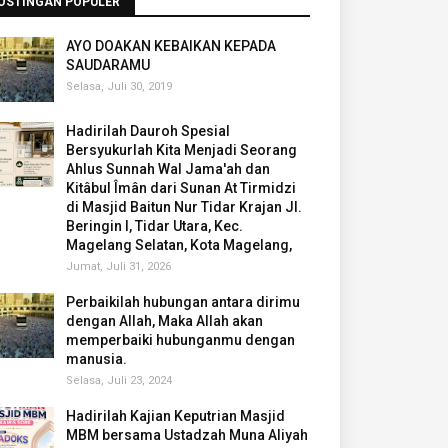
OSTINGAN POPULER
AYO DOAKAN KEBAIKAN KEPADA
SAUDARAMU
Selasa, Juli 30, 2019
Hadirilah Dauroh Spesial
Bersyukurlah Kita Menjadi Seorang
Ahlus Sunnah Wal Jama'ah dan
Kitâbul Îmân dari Sunan At Tirmidzi
di Masjid Baitun Nur Tidar Krajan Jl.
Beringin I, Tidar Utara, Kec.
Magelang Selatan, Kota Magelang,
Jumat, Juli 31, 2026
Perbaikilah hubungan antara dirimu
dengan Allah, Maka Allah akan
memperbaiki hubunganmu dengan
manusia.
Selasa, Juli 23, 2024
Hadirilah Kajian Keputrian Masjid
MBM bersama Ustadzah Muna Aliyah