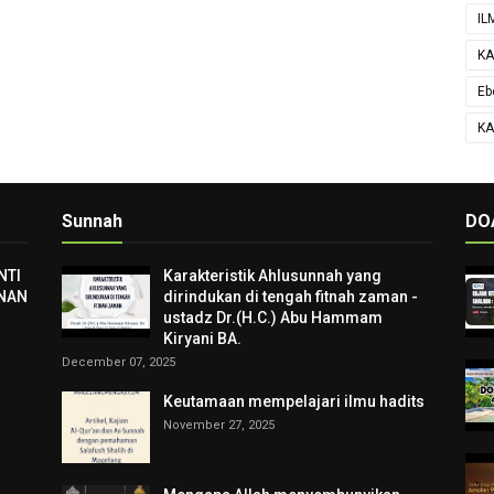
IL
KA
Eb
KA
Sunnah
DO
NTI
Karakteristik Ahlusunnah yang
NAN
dirindukan di tengah fitnah zaman -
ustadz Dr.(H.C.) Abu Hammam
Kiryani BA.
December 07, 2025
Keutamaan mempelajari ilmu hadits
November 27, 2025