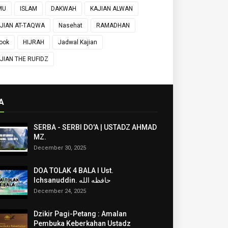
MU
ISLAM
DAKWAH
KAJIAN ALWAN
JIAN AT-TAQWA
Nasehat
RAMADHAN
ook
HIJRAH
Jadwal Kajian
JIAN THE RUFIDZ
A
SERBA - SERBI DO'A | USTADZ AHMAD
MZ.
December 30, 2025
DOA TOLAK 4 BALA I Ust.
Ichsanuddin. حافظه الله
December 24, 2025
Dzikir Pagi-Petang : Amalan
Pembuka Keberkahan Ustadz