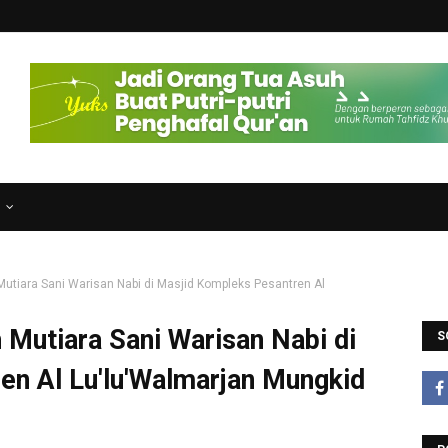
N
Mutiara Sani Warisan Nabi di Masjid Kompleks Pesantren Al
 Mutiara Sani Warisan Nabi di
S
en Al Lu'lu'Walmarjan Mungkid