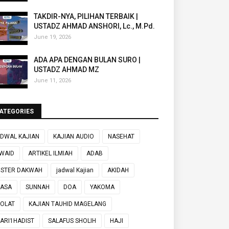
TAKDIR-NYA, PILIHAN TERBAIK |
USTADZ AHMAD ANSHORI, Lc., M.Pd.
June 19, 2026
ADA APA DENGAN BULAN SURO |
USTADZ AHMAD MZ
June 11, 2026
ATEGORIES
DWAL KAJIAN
KAJIAN AUDIO
NASEHAT
WAID
ARTIKEL ILMIAH
ADAB
OSTER DAKWAH
jadwal Kajian
AKIDAH
UASA
SUNNAH
DOA
YAKOMA
OLAT
KAJIAN TAUHID MAGELANG
ARI1HADIST
SALAFUS SHOLIH
HAJI