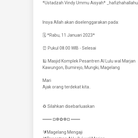
*Ustadzah Vindy Ummu Aisyah* _hafizhahallah
Insya Allah akan diselenggarakan pada:
🗓 *Rabu, 11 Januari 2023*
⏰ Pukul 08.00 WIB - Selesai
🕌 Masjid Komplek Pesantren Al Lulu wal Marjan
Kawungon, Bumirejo, Mungki, Magelang
Mari
Ajak orang terdekat kita..
♻ Silahkan disebarluaskan
═══ ¤❁✿❁¤ ═══
🔰Magelang Mengaji