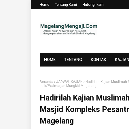
Home
Tentang Kami
Hubungi kami
HOME
TENTANG
KONTAK
KAJIA
Beranda
JADWAL KAJIAN
Hadirilah Kajian Muslimah 
Lu'lu'Walmarjan Mungkid Magelang
Hadirilah Kajian Muslimah
Masjid Kompleks Pesantr
Magelang