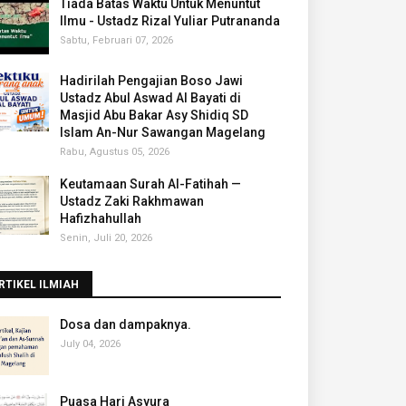
Tiada Batas Waktu Untuk Menuntut
Ilmu - Ustadz Rizal Yuliar Putrananda
Sabtu, Februari 07, 2026
Hadirilah Pengajian Boso Jawi
Ustadz Abul Aswad Al Bayati di
Masjid Abu Bakar Asy Shidiq SD
Islam An-Nur Sawangan Magelang
Rabu, Agustus 05, 2026
Keutamaan Surah Al-Fatihah —
Ustadz Zaki Rakhmawan
Hafizhahullah
Senin, Juli 20, 2026
RTIKEL ILMIAH
‎Dosa dan dampaknya.
July 04, 2026
Puasa Hari Asyura