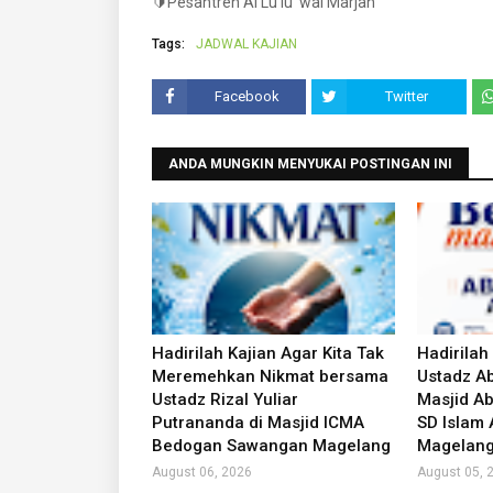
🔰Pesantren Al Lu'lu' wal Marjan
Tags:
JADWAL KAJIAN
Facebook
Twitter
ANDA MUNGKIN MENYUKAI POSTINGAN INI
Hadirilah Kajian Agar Kita Tak
Hadirilah
Meremehkan Nikmat bersama
Ustadz Ab
Ustadz Rizal Yuliar
Masjid Ab
Putrananda di Masjid ICMA
SD Islam
Bedogan Sawangan Magelang
Magelan
August 06, 2026
August 05, 