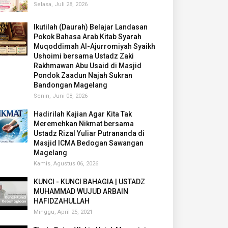
Selasa, Juli 28, 2026
Ikutilah (Daurah) Belajar Landasan
Pokok Bahasa Arab Kitab Syarah
Muqoddimah Al-Ajurromiyah Syaikh
Ushoimi bersama Ustadz Zaki
Rakhmawan Abu Usaid di Masjid
Pondok Zaadun Najah Sukran
Bandongan Magelang
Senin, Juni 08, 2026
Hadirilah Kajian Agar Kita Tak
Meremehkan Nikmat bersama
Ustadz Rizal Yuliar Putrananda di
Masjid ICMA Bedogan Sawangan
Magelang
Kamis, Agustus 06, 2026
KUNCI - KUNCI BAHAGIA | USTADZ
MUHAMMAD WUJUD ARBAIN
HAFIDZAHULLAH
Minggu, April 25, 2021