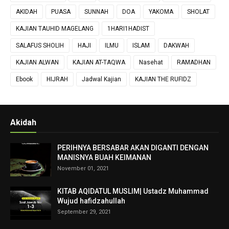
AKIDAH
PUASA
SUNNAH
DOA
YAKOMA
SHOLAT
KAJIAN TAUHID MAGELANG
1HARI1HADIST
SALAFUS SHOLIH
HAJI
ILMU
ISLAM
DAKWAH
KAJIAN ALWAN
KAJIAN AT-TAQWA
Nasehat
RAMADHAN
Ebook
HIJRAH
Jadwal Kajian
KAJIAN THE RUFIDZ
Akidah
PERIHNYA BERSABAR AKAN DIGANTI DENGAN
MANISNYA BUAH KEIMANAN
November 01, 2021
KITAB AQIDATUL MUSLIM| Ustadz Muhammad
Wujud hafidzahullah
September 29, 2021