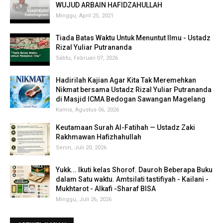
WUJUD ARBAIN HAFIDZAHULLAH
Minggu, April 25, 2021
Tiada Batas Waktu Untuk Menuntut Ilmu - Ustadz
Rizal Yuliar Putrananda
Sabtu, Februari 07, 2026
Hadirilah Kajian Agar Kita Tak Meremehkan
Nikmat bersama Ustadz Rizal Yuliar Putrananda
di Masjid ICMA Bedogan Sawangan Magelang
Kamis, Agustus 06, 2026
Keutamaan Surah Al-Fatihah — Ustadz Zaki
Rakhmawan Hafizhahullah
Senin, Juli 20, 2026
Yukk... Ikuti kelas Shorof. Dauroh Beberapa Buku
dalam Satu waktu. Amtsilati tastifiyah - Kailani -
Mukhtarot - Alkafi -Sharaf BISA
Minggu, Juli 26, 2026