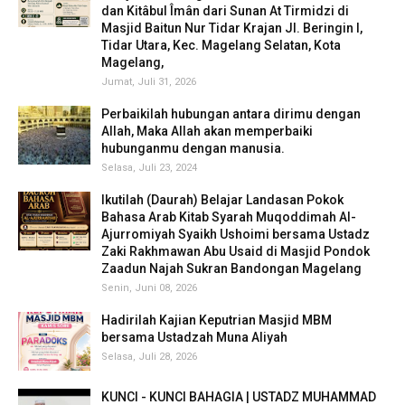
dan Kitâbul Îmân dari Sunan At Tirmidzi di
Masjid Baitun Nur Tidar Krajan Jl. Beringin I,
Tidar Utara, Kec. Magelang Selatan, Kota
Magelang,
Jumat, Juli 31, 2026
Perbaikilah hubungan antara dirimu dengan
Allah, Maka Allah akan memperbaiki
hubunganmu dengan manusia.
Selasa, Juli 23, 2024
Ikutilah (Daurah) Belajar Landasan Pokok
Bahasa Arab Kitab Syarah Muqoddimah Al-
Ajurromiyah Syaikh Ushoimi bersama Ustadz
Zaki Rakhmawan Abu Usaid di Masjid Pondok
Zaadun Najah Sukran Bandongan Magelang
Senin, Juni 08, 2026
Hadirilah Kajian Keputrian Masjid MBM
bersama Ustadzah Muna Aliyah
Selasa, Juli 28, 2026
KUNCI - KUNCI BAHAGIA | USTADZ MUHAMMAD