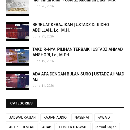
June 26, 2026
BERBUAT KEBAJIKAN | USTADZ Dr.RIDHO
ABDILLAH., Lc., M.H.
June 21, 2026
TAKDIR-NYA, PILIHAN TERBAIK | USTADZ AHMAD
ANSHORI, Lc., M.Pd.
June 19, 2026
ADA APA DENGAN BULAN SURO | USTADZ AHMAD
MZ
June 11, 2026
CATEGORIES
JADWAL KAJIAN
KAJIAN AUDIO
NASEHAT
FAWAID
ARTIKEL ILMIAH
ADAB
POSTER DAKWAH
jadwal Kajian