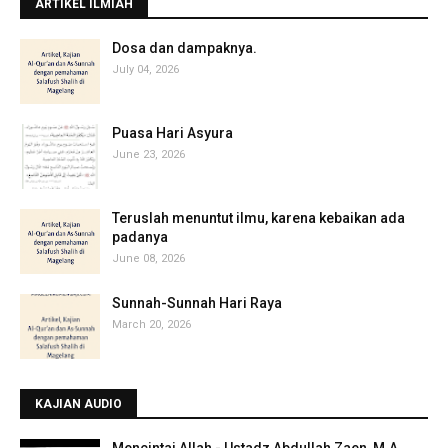
ARTIKEL ILMIAH
‎Dosa dan dampaknya.
July 04, 2026
Puasa Hari Asyura
June 23, 2026
Teruslah menuntut ilmu, karena kebaikan ada
padanya
June 08, 2026
Sunnah-Sunnah Hari Raya
March 20, 2026
KAJIAN AUDIO
Mencintai Allah - Ustadz Abdullah Zaen, M.A.