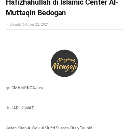
Hafizhahullah di Islamic Center Al-
Muttaqin Bedogan
-
Jumat, Oktober 22, 2021
📖 ICMA MENGAJI 📖
🔖 HARI JUMAT
Kajian Kitab Al Qoulul Mufid Syarah Kitab Tauhid