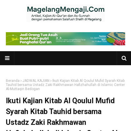
Beranda
JADWAL KAJIAN
Ikuti Kajian Kitab Al Qoulul Mufid Syarah Kitab
Tauhid bersama Ustadz Zaki Rakhmawan Hafizhahullah di Islamic Center
Al-Muttaqin Bedogan
Ikuti Kajian Kitab Al Qoulul Mufid
Syarah Kitab Tauhid bersama
Ustadz Zaki Rakhmawan