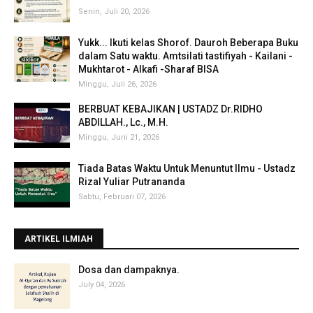
Senin, Juli 20, 2026
Yukk... Ikuti kelas Shorof. Dauroh Beberapa Buku
dalam Satu waktu. Amtsilati tastifiyah - Kailani -
Mukhtarot - Alkafi -Sharaf BISA
Minggu, Juli 26, 2026
BERBUAT KEBAJIKAN | USTADZ Dr.RIDHO
ABDILLAH., Lc., M.H.
Minggu, Juni 21, 2026
Tiada Batas Waktu Untuk Menuntut Ilmu - Ustadz
Rizal Yuliar Putrananda
Sabtu, Februari 07, 2026
ARTIKEL ILMIAH
‎Dosa dan dampaknya.
July 04, 2026