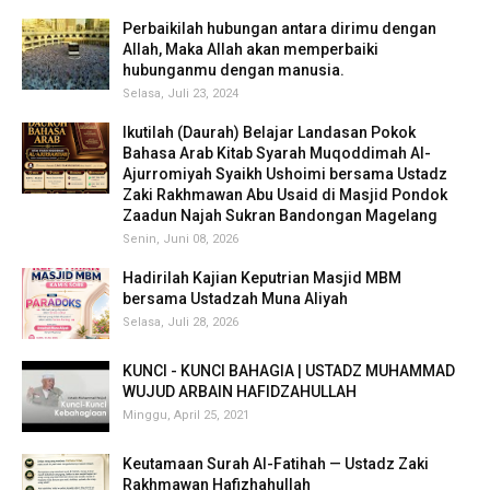
Perbaikilah hubungan antara dirimu dengan
Allah, Maka Allah akan memperbaiki
hubunganmu dengan manusia.
Selasa, Juli 23, 2024
Ikutilah (Daurah) Belajar Landasan Pokok
Bahasa Arab Kitab Syarah Muqoddimah Al-
Ajurromiyah Syaikh Ushoimi bersama Ustadz
Zaki Rakhmawan Abu Usaid di Masjid Pondok
Zaadun Najah Sukran Bandongan Magelang
Senin, Juni 08, 2026
Hadirilah Kajian Keputrian Masjid MBM
bersama Ustadzah Muna Aliyah
Selasa, Juli 28, 2026
KUNCI - KUNCI BAHAGIA | USTADZ MUHAMMAD
WUJUD ARBAIN HAFIDZAHULLAH
Minggu, April 25, 2021
Keutamaan Surah Al-Fatihah — Ustadz Zaki
Rakhmawan Hafizhahullah