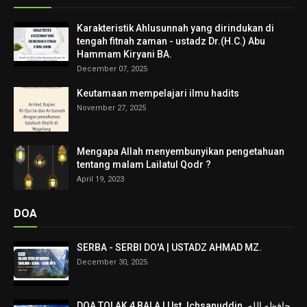
Karakteristik Ahlusunnah yang dirindukan di
tengah fitnah zaman - ustadz Dr.(H.C.) Abu
Hammam Kiryani BA.
December 07, 2025
Keutamaan mempelajari ilmu hadits
November 27, 2025
Mengapa Allah menyembunyikan pengetahuan
tentang malam Lailatul Qodr ?
April 19, 2023
DOA
SERBA - SERBI DO'A | USTADZ AHMAD MZ.
December 30, 2025
DOA TOLAK 4 BALA I Ust. Ichsanuddin. حافظه الله