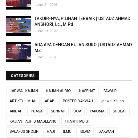
June 21, 2026
TAKDIR-NYA, PILIHAN TERBAIK | USTADZ AHMAD
ANSHORI, Lc., M.Pd.
June 19, 2026
ADA APA DENGAN BULAN SURO | USTADZ AHMAD
MZ
June 11, 2026
CATEGORIES
JADWAL KAJIAN
KAJIAN AUDIO
NASEHAT
FAWAID
ARTIKEL ILMIAH
ADAB
POSTER DAKWAH
jadwal Kajian
AKIDAH
PUASA
SUNNAH
DOA
YAKOMA
SHOLAT
KAJIAN TAUHID MAGELANG
1HARI1HADIST
SALAFUS SHOLIH
HAJI
ILMU
ISLAM
DAKWAH