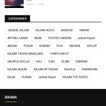
June 11, 2026
CATEGORIES
JADWAL KAJIAN
KAJIAN AUDIO
NASEHAT
FAWAID
ARTIKEL ILMIAH
ADAB
POSTER DAKWAH
jadwal Kajian
AKIDAH
PUASA
SUNNAH
DOA
YAKOMA
SHOLAT
KAJIAN TAUHID MAGELANG
1HARI1HADIST
SALAFUS SHOLIH
HAJI
ILMU
ISLAM
DAKWAH
KAJIAN ALWAN
KAJIAN AT-TAQWA
Nasehat
RAMADHAN
Ebook
HIJRAH
Jadwal Kajian
KAJIAN THE RUFIDZ
Akidah