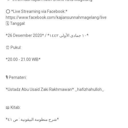
⭕ *Live Streaming via Facebook:*
https://www.facebook.com/kajiansunnahmagelang/live
🗓️ Tanggal:
*26 Desember 2020* / *١٠ جمادى الأولى ١٤٤٢*
⏰ Pukul:
*20.00 - 21.00 WIB*
🎙 Pemateri:
*Ustadz Abu Usaid Zaki Rakhmawan* _hafizhahulloh_
📖 Kitab:
*شرح منظومة البيقونية : ص ٤١*