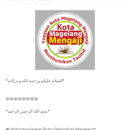
*السلام عليكم ورحمة الله و بركاته*
🌺🌺🌺🌺🌺🌺🌺🌺
*بسم الله الرحمن الرحيم*
📢 *Informasi Kajian Rutin Online Kota Magelang*