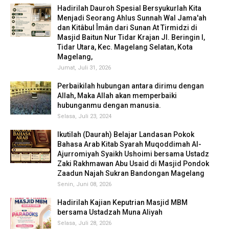
Hadirilah Dauroh Spesial Bersyukurlah Kita
Menjadi Seorang Ahlus Sunnah Wal Jama'ah
dan Kitâbul Îmân dari Sunan At Tirmidzi di
Masjid Baitun Nur Tidar Krajan Jl. Beringin I,
Tidar Utara, Kec. Magelang Selatan, Kota
Magelang,
Jumat, Juli 31, 2026
Perbaikilah hubungan antara dirimu dengan
Allah, Maka Allah akan memperbaiki
hubunganmu dengan manusia.
Selasa, Juli 23, 2024
Ikutilah (Daurah) Belajar Landasan Pokok
Bahasa Arab Kitab Syarah Muqoddimah Al-
Ajurromiyah Syaikh Ushoimi bersama Ustadz
Zaki Rakhmawan Abu Usaid di Masjid Pondok
Zaadun Najah Sukran Bandongan Magelang
Senin, Juni 08, 2026
Hadirilah Kajian Keputrian Masjid MBM
bersama Ustadzah Muna Aliyah
Selasa, Juli 28, 2026