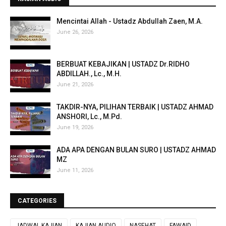
Mencintai Allah - Ustadz Abdullah Zaen, M.A.
June 26, 2026
BERBUAT KEBAJIKAN | USTADZ Dr.RIDHO
ABDILLAH., Lc., M.H.
June 21, 2026
TAKDIR-NYA, PILIHAN TERBAIK | USTADZ AHMAD
ANSHORI, Lc., M.Pd.
June 19, 2026
ADA APA DENGAN BULAN SURO | USTADZ AHMAD
MZ
June 11, 2026
CATEGORIES
JADWAL KAJIAN
KAJIAN AUDIO
NASEHAT
FAWAID