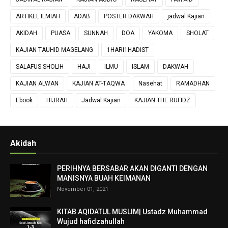
ARTIKEL ILMIAH
ADAB
POSTER DAKWAH
jadwal Kajian
AKIDAH
PUASA
SUNNAH
DOA
YAKOMA
SHOLAT
KAJIAN TAUHID MAGELANG
1HARI1HADIST
SALAFUS SHOLIH
HAJI
ILMU
ISLAM
DAKWAH
KAJIAN ALWAN
KAJIAN AT-TAQWA
Nasehat
RAMADHAN
Ebook
HIJRAH
Jadwal Kajian
KAJIAN THE RUFIDZ
Akidah
PERIHNYA BERSABAR AKAN DIGANTI DENGAN
MANISNYA BUAH KEIMANAN
November 01, 2021
KITAB AQIDATUL MUSLIM| Ustadz Muhammad
Wujud hafidzahullah