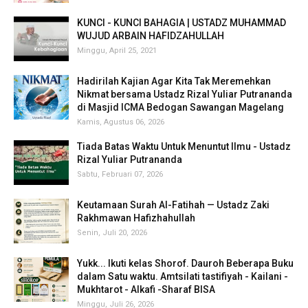
KUNCI - KUNCI BAHAGIA | USTADZ MUHAMMAD
WUJUD ARBAIN HAFIDZAHULLAH
Minggu, April 25, 2021
Hadirilah Kajian Agar Kita Tak Meremehkan
Nikmat bersama Ustadz Rizal Yuliar Putrananda
di Masjid ICMA Bedogan Sawangan Magelang
Kamis, Agustus 06, 2026
Tiada Batas Waktu Untuk Menuntut Ilmu - Ustadz
Rizal Yuliar Putrananda
Sabtu, Februari 07, 2026
Keutamaan Surah Al-Fatihah — Ustadz Zaki
Rakhmawan Hafizhahullah
Senin, Juli 20, 2026
Yukk... Ikuti kelas Shorof. Dauroh Beberapa Buku
dalam Satu waktu. Amtsilati tastifiyah - Kailani -
Mukhtarot - Alkafi -Sharaf BISA
Minggu, Juli 26, 2026