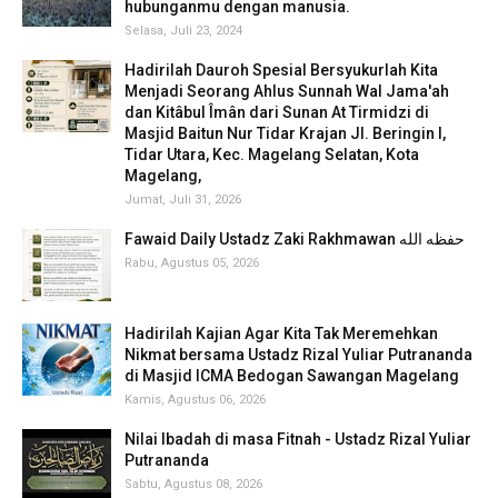
hubunganmu dengan manusia.
Selasa, Juli 23, 2024
Hadirilah Dauroh Spesial Bersyukurlah Kita
Menjadi Seorang Ahlus Sunnah Wal Jama'ah
dan Kitâbul Îmân dari Sunan At Tirmidzi di
Masjid Baitun Nur Tidar Krajan Jl. Beringin I,
Tidar Utara, Kec. Magelang Selatan, Kota
Magelang,
Jumat, Juli 31, 2026
Fawaid Daily Ustadz Zaki Rakhmawan حفظه الله
Rabu, Agustus 05, 2026
Hadirilah Kajian Agar Kita Tak Meremehkan
Nikmat bersama Ustadz Rizal Yuliar Putrananda
di Masjid ICMA Bedogan Sawangan Magelang
Kamis, Agustus 06, 2026
Nilai Ibadah di masa Fitnah - Ustadz Rizal Yuliar
Putrananda
Sabtu, Agustus 08, 2026