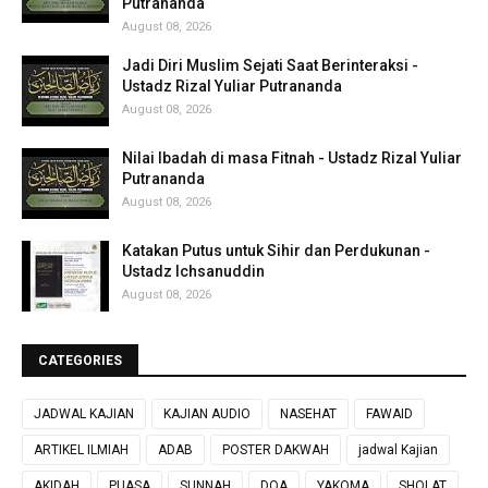
Putrananda
August 08, 2026
Jadi Diri Muslim Sejati Saat Berinteraksi -
Ustadz Rizal Yuliar Putrananda
August 08, 2026
Nilai Ibadah di masa Fitnah - Ustadz Rizal Yuliar
Putrananda
August 08, 2026
Katakan Putus untuk Sihir dan Perdukunan -
Ustadz Ichsanuddin
August 08, 2026
CATEGORIES
JADWAL KAJIAN
KAJIAN AUDIO
NASEHAT
FAWAID
ARTIKEL ILMIAH
ADAB
POSTER DAKWAH
jadwal Kajian
AKIDAH
PUASA
SUNNAH
DOA
YAKOMA
SHOLAT