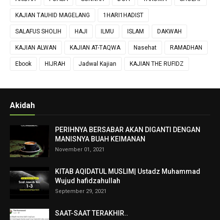
KAJIAN TAUHID MAGELANG
1HARI1HADIST
SALAFUS SHOLIH
HAJI
ILMU
ISLAM
DAKWAH
KAJIAN ALWAN
KAJIAN AT-TAQWA
Nasehat
RAMADHAN
Ebook
HIJRAH
Jadwal Kajian
KAJIAN THE RUFIDZ
Akidah
PERIHNYA BERSABAR AKAN DIGANTI DENGAN
MANISNYA BUAH KEIMANAN
November 01, 2021
KITAB AQIDATUL MUSLIM| Ustadz Muhammad
Wujud hafidzahullah
September 29, 2021
SAAT-SAAT TERAKHIR..