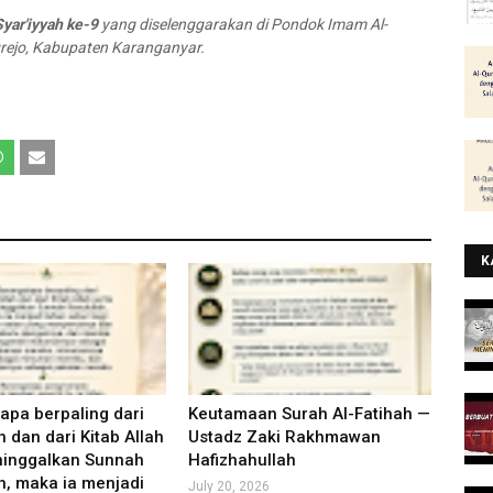
yar'iyyah ke-9
yang diselenggarakan di Pondok Imam Al-
grejo, Kabupaten Karanganyar.
K
apa berpaling dari
Keutamaan Surah Al-Fatihah —
h dan dari Kitab Allah
Ustadz Zaki Rakhmawan
ninggalkan Sunnah
Hafizhahullah
h, maka ia menjadi
July 20, 2026