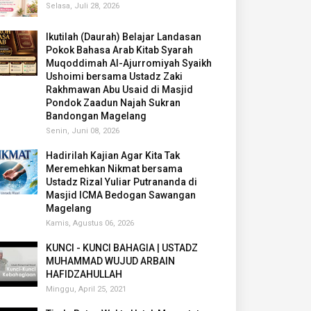
Selasa, Juli 28, 2026
Ikutilah (Daurah) Belajar Landasan
Pokok Bahasa Arab Kitab Syarah
Muqoddimah Al-Ajurromiyah Syaikh
Ushoimi bersama Ustadz Zaki
Rakhmawan Abu Usaid di Masjid
Pondok Zaadun Najah Sukran
Bandongan Magelang
Senin, Juni 08, 2026
Hadirilah Kajian Agar Kita Tak
Meremehkan Nikmat bersama
Ustadz Rizal Yuliar Putrananda di
Masjid ICMA Bedogan Sawangan
Magelang
Kamis, Agustus 06, 2026
KUNCI - KUNCI BAHAGIA | USTADZ
MUHAMMAD WUJUD ARBAIN
HAFIDZAHULLAH
Minggu, April 25, 2021