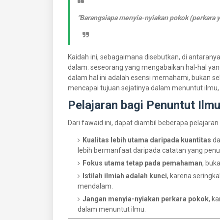
"Barangsiapa menyia-nyiakan pokok (perkara y
Kaidah ini, sebagaimana disebutkan, di antarany
dalam: seseorang yang mengabaikan hal-hal yan
dalam hal ini adalah esensi memahami, bukan se
mencapai tujuan sejatinya dalam menuntut ilm
Pelajaran bagi Penuntut Ilm
Dari fawaid ini, dapat diambil beberapa pelajaran
Kualitas lebih utama daripada kuantitas
da
lebih bermanfaat daripada catatan yang pen
Fokus utama tetap pada pemahaman
, buk
Istilah ilmiah adalah kunci
, karena seringka
mendalam.
Jangan menyia-nyiakan perkara pokok
, k
dalam menuntut ilmu.