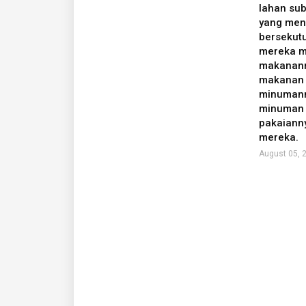
lahan sub
yang men
bersekut
mereka m
makanann
makanan 
minumann
minuman 
pakaiann
mereka.
August 05, 