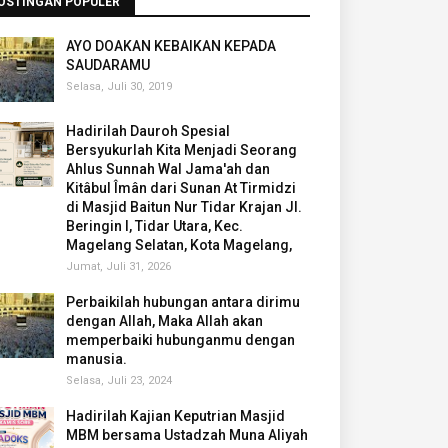
OSTINGAN POPULER
AYO DOAKAN KEBAIKAN KEPADA
SAUDARAMU
Selasa, Juli 30, 2019
Hadirilah Dauroh Spesial
Bersyukurlah Kita Menjadi Seorang
Ahlus Sunnah Wal Jama'ah dan
Kitâbul Îmân dari Sunan At Tirmidzi
di Masjid Baitun Nur Tidar Krajan Jl.
Beringin I, Tidar Utara, Kec.
Magelang Selatan, Kota Magelang,
Jumat, Juli 31, 2026
Perbaikilah hubungan antara dirimu
dengan Allah, Maka Allah akan
memperbaiki hubunganmu dengan
manusia.
Selasa, Juli 23, 2024
Hadirilah Kajian Keputrian Masjid
MBM bersama Ustadzah Muna Aliyah