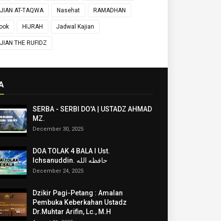
JIAN AT-TAQWA
Nasehat
RAMADHAN
ook
HIJRAH
Jadwal Kajian
JIAN THE RUFIDZ
A
SERBA - SERBI DO'A | USTADZ AHMAD
MZ.
December 30, 2025
DOA TOLAK 4 BALA I Ust.
Ichsanuddin. حافظه الله
December 24, 2025
Dzikir Pagi-Petang : Amalan
Pembuka Keberkahan Ustadz
Dr.Muhtar Arifin, Lc., M.H