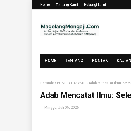
Home
Tentang Kami
Hubungi kami
HOME
TENTANG
KONTAK
KAJIA
Beranda
POSTER DAKWAH
Adab Mencatat Ilmu: Selek
Adab Mencatat Ilmu: Sele
-
Minggu, Juli 05, 2026