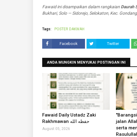
Fawaid ini disampaikan dalam rangkaian
Daurah S
Bukhari, Solo — Sidorejo, Selokaton, Kec. Gondan
Tags:
POSTER DAKWAH
Facebook
Twitter
ANDA MUNGKIN MENYUKAI POSTINGAN INI
Fawaid Daily Ustadz Zaki
"Barangsi
Rakhmawan حفظه الله
jalan Alla
serta me
August 05, 2026
Rasululla