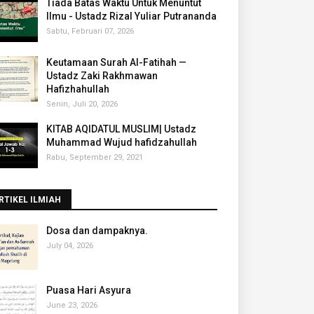
Tiada Batas Waktu Untuk Menuntut
Ilmu - Ustadz Rizal Yuliar Putrananda
Sabtu, Februari 07, 2026
Keutamaan Surah Al-Fatihah —
Ustadz Zaki Rakhmawan
Hafizhahullah
Senin, Juli 20, 2026
KITAB AQIDATUL MUSLIM| Ustadz
Muhammad Wujud hafidzahullah
Rabu, September 29, 2021
RTIKEL ILMIAH
‎Dosa dan dampaknya.
July 04, 2026
Puasa Hari Asyura
June 23, 2026