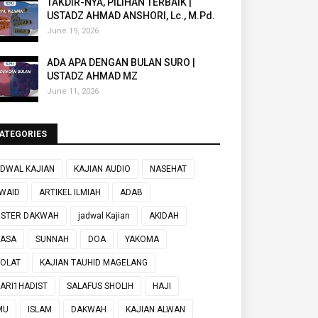
TAKDIR-NYA, PILIHAN TERBAIK |
USTADZ AHMAD ANSHORI, Lc., M.Pd.
June 19, 2026
ADA APA DENGAN BULAN SURO |
USTADZ AHMAD MZ
June 11, 2026
ATEGORIES
DWAL KAJIAN
KAJIAN AUDIO
NASEHAT
WAID
ARTIKEL ILMIAH
ADAB
OSTER DAKWAH
jadwal Kajian
AKIDAH
UASA
SUNNAH
DOA
YAKOMA
OLAT
KAJIAN TAUHID MAGELANG
ARI1HADIST
SALAFUS SHOLIH
HAJI
MU
ISLAM
DAKWAH
KAJIAN ALWAN