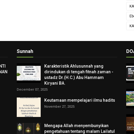
KA
Eb
KA
Sunnah
DO
NTI
Karakteristik Ahlusunnah yang
NAN
dirindukan di tengah fitnah zaman -
ustadz Dr.(H.C.) Abu Hammam
Kiryani BA.
December 07, 2025
Keutamaan mempelajari ilmu hadits
November 27, 2025
Mengapa Allah menyembunyikan
pengetahuan tentang malam Lailatul