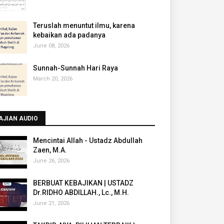
Teruslah menuntut ilmu, karena
kebaikan ada padanya
June 08, 2026
Sunnah-Sunnah Hari Raya
March 20, 2026
AJIAN AUDIO
Mencintai Allah - Ustadz Abdullah
Zaen, M.A.
June 26, 2026
BERBUAT KEBAJIKAN | USTADZ
Dr.RIDHO ABDILLAH., Lc., M.H.
June 21, 2026