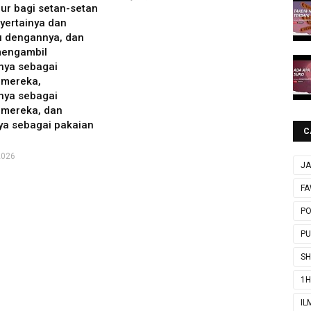
ur bagi setan-setan
yertainya dan
u dengannya, dan
engambil
ya sebagai
mereka,
ya sebagai
mereka, dan
ya sebagai pakaian
C
2026
JA
FA
P
P
SH
1H
IL