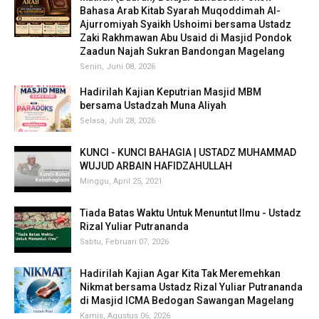
Bahasa Arab Kitab Syarah Muqoddimah Al-
Ajurromiyah Syaikh Ushoimi bersama Ustadz
Zaki Rakhmawan Abu Usaid di Masjid Pondok
Zaadun Najah Sukran Bandongan Magelang
Senin, Juni 08, 2026
Hadirilah Kajian Keputrian Masjid MBM
bersama Ustadzah Muna Aliyah
Selasa, Juli 28, 2026
KUNCI - KUNCI BAHAGIA | USTADZ MUHAMMAD
WUJUD ARBAIN HAFIDZAHULLAH
Minggu, April 25, 2021
Tiada Batas Waktu Untuk Menuntut Ilmu - Ustadz
Rizal Yuliar Putrananda
Sabtu, Februari 07, 2026
Hadirilah Kajian Agar Kita Tak Meremehkan
Nikmat bersama Ustadz Rizal Yuliar Putrananda
di Masjid ICMA Bedogan Sawangan Magelang
Kamis, Agustus 06, 2026