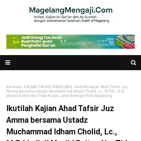
Beranda
KAJIAN TAUHID MAGELANG
Ikutilah Kajian Ahad Tafsir Juz
Amma bersama Ustadz Muchammad Idham Cholid, Lc., M.Pd.I. di di
Masjid Baitun Nur Tidar Krajan Jalan Beringin Kota Magelang
Ikutilah Kajian Ahad Tafsir Juz
Amma bersama Ustadz
Muchammad Idham Cholid, Lc.,