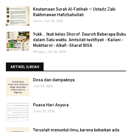
Keutamaan Surah Al-Fatihah — Ustadz Zaki
Rakhmawan Hafizhahullah
Senin, Juli 20, 2026
Yukk... Ikuti kelas Shorof. Dauroh Beberapa Buku
dalam Satu waktu. Amtsilati tastifiyah - Kailani -
Mukhtarot - Alkafi -Sharaf BISA
Minggu, Juli 26, 2026
ARTIKEL ILMIAH
‎Dosa dan dampaknya.
July 04, 2026
Puasa Hari Asyura
June 23, 2026
Teruslah menuntut ilmu, karena kebaikan ada