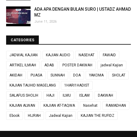
ADA APA DENGAN BULAN SURO | USTADZ AHMAD
MZ
June 11, 2026
CATEGORIES
JADWAL KAJIAN
KAJIAN AUDIO
NASEHAT
FAWAID
ARTIKEL ILMIAH
ADAB
POSTER DAKWAH
jadwal Kajian
AKIDAH
PUASA
SUNNAH
DOA
YAKOMA
SHOLAT
KAJIAN TAUHID MAGELANG
1HARI1HADIST
SALAFUS SHOLIH
HAJI
ILMU
ISLAM
DAKWAH
KAJIAN ALWAN
KAJIAN AT-TAQWA
Nasehat
RAMADHAN
Ebook
HIJRAH
Jadwal Kajian
KAJIAN THE RUFIDZ