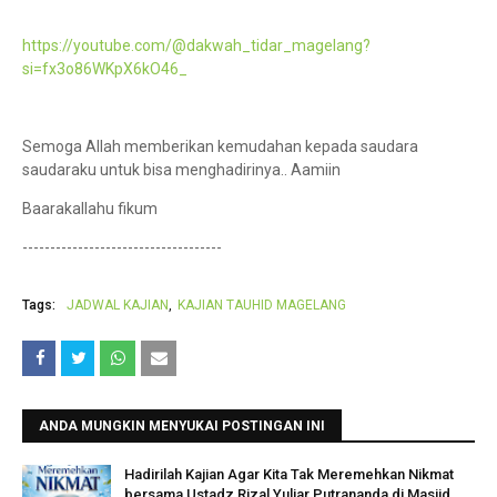
https://youtube.com/@dakwah_tidar_magelang?
si=fx3o86WKpX6kO46_
Semoga Allah memberikan kemudahan kepada saudara
saudaraku untuk bisa menghadirinya.. Aamiin
Baarakallahu fikum
------------------------------------
Tags:
JADWAL KAJIAN
KAJIAN TAUHID MAGELANG
ANDA MUNGKIN MENYUKAI POSTINGAN INI
Hadirilah Kajian Agar Kita Tak Meremehkan Nikmat
bersama Ustadz Rizal Yuliar Putrananda di Masjid