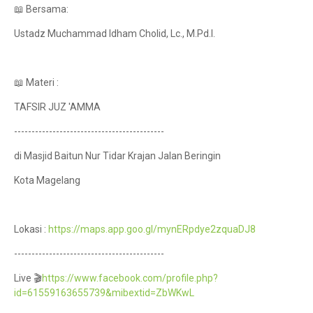
📖 Bersama:
Ustadz Muchammad Idham Cholid, Lc., M.Pd.I.
📖 Materi :
TAFSIR JUZ 'AMMA
-------------------------------------------
di Masjid Baitun Nur Tidar Krajan Jalan Beringin
Kota Magelang
Lokasi :
https://maps.app.goo.gl/mynERpdye2zquaDJ8
-------------------------------------------
Live 🎬
https://www.facebook.com/profile.php?
id=61559163655739&mibextid=ZbWKwL