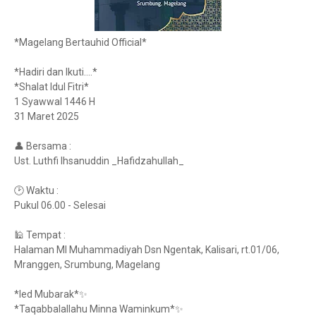
*Magelang Bertauhid Official*
*Hadiri dan Ikuti....*
*Shalat Idul Fitri*
1 Syawwal 1446 H
31 Maret 2025
👤 Bersama :
Ust. Luthfi Ihsanuddin _Hafidzahullah_
🕑 Waktu :
Pukul 06.00 - Selesai
🕌 Tempat :
Halaman MI Muhammadiyah Dsn Ngentak, Kalisari, rt.01/06,
Mranggen, Srumbung, Magelang
*Ied Mubarak*✨
*Taqabbalallahu Minna Waminkum*✨