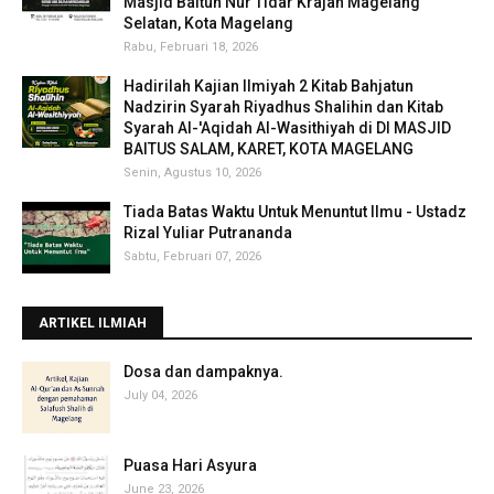
Masjid Baitun Nur Tidar Krajan Magelang
Selatan, Kota Magelang
Rabu, Februari 18, 2026
Hadirilah Kajian Ilmiyah 2 Kitab Bahjatun
Nadzirin Syarah Riyadhus Shalihin dan Kitab
Syarah Al-'Aqidah Al-Wasithiyah di DI MASJID
BAITUS SALAM, KARET, KOTA MAGELANG
Senin, Agustus 10, 2026
Tiada Batas Waktu Untuk Menuntut Ilmu - Ustadz
Rizal Yuliar Putrananda
Sabtu, Februari 07, 2026
ARTIKEL ILMIAH
‎Dosa dan dampaknya.
July 04, 2026
Puasa Hari Asyura
June 23, 2026