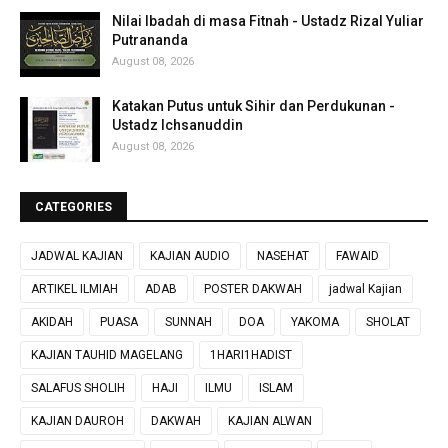
Nilai Ibadah di masa Fitnah - Ustadz Rizal Yuliar
Putrananda
August 08, 2026
Katakan Putus untuk Sihir dan Perdukunan -
Ustadz Ichsanuddin
August 08, 2026
CATEGORIES
JADWAL KAJIAN
KAJIAN AUDIO
NASEHAT
FAWAID
ARTIKEL ILMIAH
ADAB
POSTER DAKWAH
jadwal Kajian
AKIDAH
PUASA
SUNNAH
DOA
YAKOMA
SHOLAT
KAJIAN TAUHID MAGELANG
1HARI1HADIST
SALAFUS SHOLIH
HAJI
ILMU
ISLAM
KAJIAN DAUROH
DAKWAH
KAJIAN ALWAN