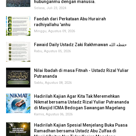
hubunganmu dengan manusia.
Selasa, Juli 23, 2024
Faedah dari Perkataan Abu Hurairah
radhiyallahu 'anhu
Minggu, Agustus 09, 2026
Fawaid Daily Ustadz Zaki Rakhmawan حفظه الله
Rabu, Agustus 05, 2026
Nilai Ibadah di masa Fitnah - Ustadz Rizal Yuliar
Putrananda
Sabtu, Agustus 08, 2026
Hadirilah Kajian Agar Kita Tak Meremehkan
Nikmat bersama Ustadz Rizal Yuliar Putrananda
di Masjid ICMA Bedogan Sawangan Magelang
Kamis, Agustus 06, 2026
Hadirilah Kajian Spesial Menjelang Buka Puasa
Ramadhan bersama Ustadz Abu Zulfaa di