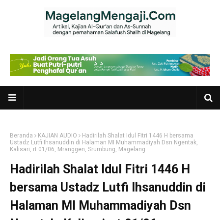
Beranda
KAJIAN AUDIO
Hadirilah Shalat Idul Fitri 1446 H bersama
Ustadz Lutfi Ihsanuddin di Halaman MI Muhammadiyah Dsn Ngentak,
Kalisari, rt.01/06, Mranggen, Srumbung, Magelang
Hadirilah Shalat Idul Fitri 1446 H
bersama Ustadz Lutfi Ihsanuddin di
Halaman MI Muhammadiyah Dsn