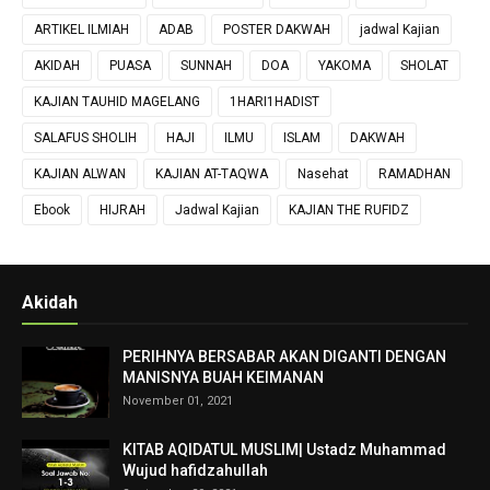
ARTIKEL ILMIAH
ADAB
POSTER DAKWAH
jadwal Kajian
AKIDAH
PUASA
SUNNAH
DOA
YAKOMA
SHOLAT
KAJIAN TAUHID MAGELANG
1HARI1HADIST
SALAFUS SHOLIH
HAJI
ILMU
ISLAM
DAKWAH
KAJIAN ALWAN
KAJIAN AT-TAQWA
Nasehat
RAMADHAN
Ebook
HIJRAH
Jadwal Kajian
KAJIAN THE RUFIDZ
Akidah
PERIHNYA BERSABAR AKAN DIGANTI DENGAN
MANISNYA BUAH KEIMANAN
November 01, 2021
KITAB AQIDATUL MUSLIM| Ustadz Muhammad
Wujud hafidzahullah