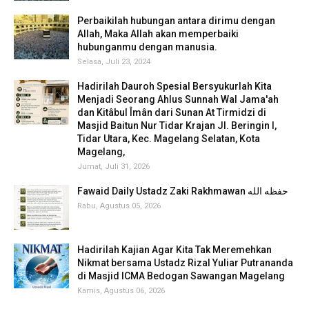
Perbaikilah hubungan antara dirimu dengan
Allah, Maka Allah akan memperbaiki
hubunganmu dengan manusia.
Selasa, Juli 23, 2024
Hadirilah Dauroh Spesial Bersyukurlah Kita
Menjadi Seorang Ahlus Sunnah Wal Jama'ah
dan Kitâbul Îmân dari Sunan At Tirmidzi di
Masjid Baitun Nur Tidar Krajan Jl. Beringin I,
Tidar Utara, Kec. Magelang Selatan, Kota
Magelang,
Jumat, Juli 31, 2026
Fawaid Daily Ustadz Zaki Rakhmawan حفظه الله
Rabu, Agustus 05, 2026
Hadirilah Kajian Agar Kita Tak Meremehkan
Nikmat bersama Ustadz Rizal Yuliar Putrananda
di Masjid ICMA Bedogan Sawangan Magelang
Kamis, Agustus 06, 2026