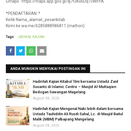
Gmaps : https://maps.app.goo.gl/dj7t3Kx6DqTcWitYA
*PENDAFTARAN :*
Ketik Nama_alamat_pesankitab
Kirim ke wa.me/6285888986811 (mathori)
Tags:
JADWAL KAJIAN
ANDA MUNGKIN MENYUKAI POSTINGAN INI
Hadirilah Kajian Kitabul 'Ilmi bersama Ustadz Zaid
Susanto di Islamic Centre – Masjid Al-Muttaqien
Bedogan Sawangan Magelang
August 08, 2026
Hadirilah Kajian Mengenal Nabi lebih dalam bersama
Ustadz Tauhiddin Ali Rusdi Sahal, Lc. di Masjid Baitul
Malik (MBM) Palbapang Mangelang
August 08, 2026