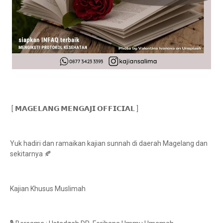
[ 𝗠𝗔𝗚𝗘𝗟𝗔𝗡𝗚 𝗠𝗘𝗡𝗚𝗔𝗝𝗜 𝗢𝗙𝗙𝗜𝗖𝗜𝗔𝗟 ]
Yuk hadiri dan ramaikan kajian sunnah di daerah Magelang dan
sekitarnya 🍂
Kajian Khusus Muslimah