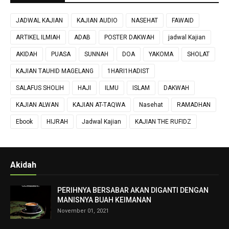
JADWAL KAJIAN
KAJIAN AUDIO
NASEHAT
FAWAID
ARTIKEL ILMIAH
ADAB
POSTER DAKWAH
jadwal Kajian
AKIDAH
PUASA
SUNNAH
DOA
YAKOMA
SHOLAT
KAJIAN TAUHID MAGELANG
1HARI1HADIST
SALAFUS SHOLIH
HAJI
ILMU
ISLAM
DAKWAH
KAJIAN ALWAN
KAJIAN AT-TAQWA
Nasehat
RAMADHAN
Ebook
HIJRAH
Jadwal Kajian
KAJIAN THE RUFIDZ
Akidah
PERIHNYA BERSABAR AKAN DIGANTI DENGAN
MANISNYA BUAH KEIMANAN
November 01, 2021