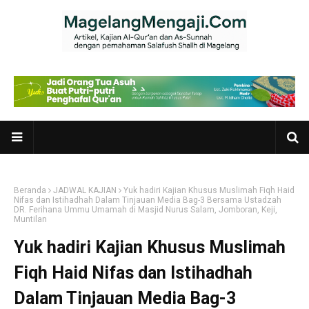
Beranda
JADWAL KAJIAN
Yuk hadiri Kajian Khusus Muslimah Fiqh Haid
Nifas dan Istihadhah Dalam Tinjauan Media Bag-3 Bersama Ustadzah
DR. Ferihana Ummu Umamah di Masjid Nurus Salam, Jomboran, Keji,
Muntilan
Yuk hadiri Kajian Khusus Muslimah
Fiqh Haid Nifas dan Istihadhah
Dalam Tinjauan Media Bag-3