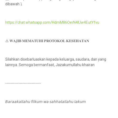
dibawah ⤵️
https://chat.whatsapp.com/HdmM86OerN4IUw4EutYfvu
⚠️ 𝐖𝐀𝐉𝐈𝐁 𝐌𝐄𝐌𝐀𝐓𝐔𝐇𝐈 𝐏𝐑𝐎𝐓𝐎𝐊𝐎𝐋 𝐊𝐄𝐒𝐄𝐇𝐀𝐓𝐀𝐍
Silahkan disebarluaskan kepada keluarga, saudara, dan yang
lainnya. Semoga bermanfaat, Jazakumullahu khairan
---------------------------
𝘉𝘢𝘳𝘢𝘢𝘬𝘢𝘭𝘭𝘢𝘩𝘶 𝘧𝘪𝘪𝘬𝘶𝘮 𝘸𝘢 𝘴𝘢𝘩𝘩𝘢𝘭𝘢𝘭𝘭𝘢𝘩𝘶 𝘭𝘢𝘬𝘶𝘮