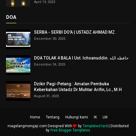
April 19, 2023
DOA
SERBA - SERBI DO'A | USTADZ AHMAD MZ.
December 30, 2025
DOA TOLAK 4 BALA I Ust. Ichsanuddin. حافظه الله
December 24, 2025
Dzikir Pagi-Petang : Amalan Pembuka
Keberkahan Ustadz Dr.Muhtar Arifin, Lc., M.H
August 31, 2025
Home
Tentang
Hubungi kami
IK
LM
magelangmengaji.com Designed With
by
TemplatesYard
| Distributed
by
Free Blogger Templates