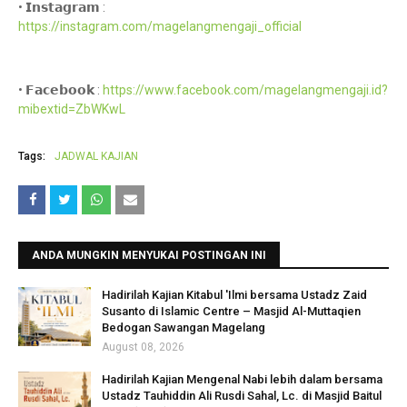
• 𝗜𝗻𝘀𝘁𝗮𝗴𝗿𝗮𝗺 :
https://instagram.com/magelangmengaji_official
• 𝗙𝗮𝗰𝗲𝗯𝗼𝗼𝗸 :
https://www.facebook.com/magelangmengaji.id?
mibextid=ZbWKwL
Tags:
JADWAL KAJIAN
ANDA MUNGKIN MENYUKAI POSTINGAN INI
Hadirilah Kajian Kitabul 'Ilmi bersama Ustadz Zaid
Susanto di Islamic Centre – Masjid Al-Muttaqien
Bedogan Sawangan Magelang
August 08, 2026
Hadirilah Kajian Mengenal Nabi lebih dalam bersama
Ustadz Tauhiddin Ali Rusdi Sahal, Lc. di Masjid Baitul