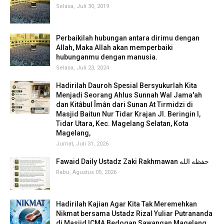
Selasa, Juli 30, 2019
Perbaikilah hubungan antara dirimu dengan
Allah, Maka Allah akan memperbaiki
hubunganmu dengan manusia.
Selasa, Juli 23, 2024
Hadirilah Dauroh Spesial Bersyukurlah Kita
Menjadi Seorang Ahlus Sunnah Wal Jama'ah
dan Kitâbul Îmân dari Sunan At Tirmidzi di
Masjid Baitun Nur Tidar Krajan Jl. Beringin I,
Tidar Utara, Kec. Magelang Selatan, Kota
Magelang,
Jumat, Juli 31, 2026
Fawaid Daily Ustadz Zaki Rakhmawan حفظه الله
Rabu, Agustus 05, 2026
Hadirilah Kajian Agar Kita Tak Meremehkan
Nikmat bersama Ustadz Rizal Yuliar Putrananda
di Masjid ICMA Bedogan Sawangan Magelang