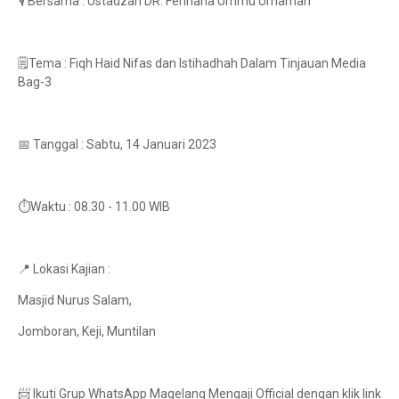
🎙️ Bersama : Ustadzah DR. Ferihana Ummu Umamah
🗒️Tema : Fiqh Haid Nifas dan Istihadhah Dalam Tinjauan Media
Bag-3
📅 Tanggal : Sabtu, 14 Januari 2023
⏱️Waktu : 08.30 - 11.00 WIB
📍 Lokasi Kajian :
Masjid Nurus Salam,
Jomboran, Keji, Muntilan
📨 Ikuti Grup WhatsApp Magelang Mengaji Official dengan klik link