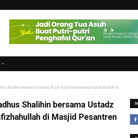
N
dhus Shalihin bersama Ustadz Rizal Yuliar Putrananda hafizhahullah di
yadhus Shalihin bersama Ustadz
S
afizhahullah di Masjid Pesantren