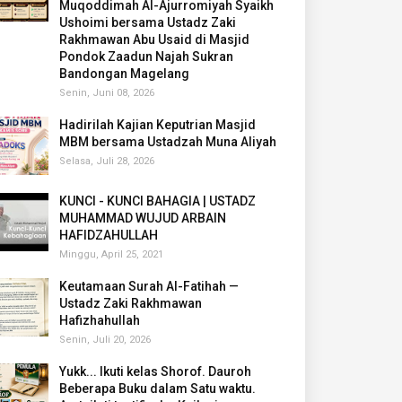
Muqoddimah Al-Ajurromiyah Syaikh
Ushoimi bersama Ustadz Zaki
Rakhmawan Abu Usaid di Masjid
Pondok Zaadun Najah Sukran
Bandongan Magelang
Senin, Juni 08, 2026
Hadirilah Kajian Keputrian Masjid
MBM bersama Ustadzah Muna Aliyah
Selasa, Juli 28, 2026
KUNCI - KUNCI BAHAGIA | USTADZ
MUHAMMAD WUJUD ARBAIN
HAFIDZAHULLAH
Minggu, April 25, 2021
Keutamaan Surah Al-Fatihah —
Ustadz Zaki Rakhmawan
Hafizhahullah
Senin, Juli 20, 2026
Yukk... Ikuti kelas Shorof. Dauroh
Beberapa Buku dalam Satu waktu.