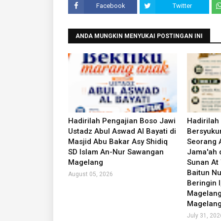
Facebook
Twitter
ANDA MUNGKIN MENYUKAI POSTINGAN INI
Hadirilah Pengajian Boso Jawi
Hadirilah
Ustadz Abul Aswad Al Bayati di
Bersyukur
Masjid Abu Bakar Asy Shidiq
Seorang 
SD Islam An-Nur Sawangan
Jama'ah d
Magelang
Sunan At 
Baitun Nu
August 05, 2026
Beringin I
Magelang 
Magelang
July 31, 202