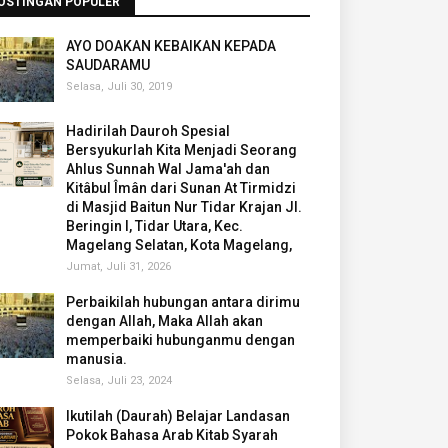
OSTINGAN POPULER
AYO DOAKAN KEBAIKAN KEPADA
SAUDARAMU
Selasa, Juli 30, 2019
Hadirilah Dauroh Spesial
Bersyukurlah Kita Menjadi Seorang
Ahlus Sunnah Wal Jama'ah dan
Kitâbul Îmân dari Sunan At Tirmidzi
di Masjid Baitun Nur Tidar Krajan Jl.
Beringin I, Tidar Utara, Kec.
Magelang Selatan, Kota Magelang,
Jumat, Juli 31, 2026
Perbaikilah hubungan antara dirimu
dengan Allah, Maka Allah akan
memperbaiki hubunganmu dengan
manusia.
Selasa, Juli 23, 2024
Ikutilah (Daurah) Belajar Landasan
Pokok Bahasa Arab Kitab Syarah