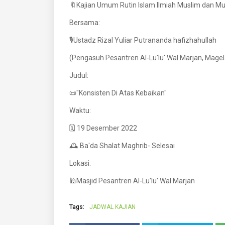
🔖Kajian Umum Rutin Islam Ilmiah Muslim dan M
Bersama:
🎙️Ustadz Rizal Yuliar Putrananda hafizhahullah
(Pengasuh Pesantren Al-Lu'lu' Wal Marjan, Mage
Judul:
📜"Konsisten Di Atas Kebaikan"
Waktu:
🗓️ 19 Desember 2022
🕰️ Ba'da Shalat Maghrib- Selesai
Lokasi:
🕌Masjid Pesantren Al-Lu'lu' Wal Marjan
Tags:
JADWAL KAJIAN