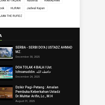
JIAN AT-TAQWA
Nasehat
RAMADHAN
ook
HIJRAH
Jadwal Kajian
JIAN THE RUFIDZ
A
SERBA - SERBI DO'A | USTADZ AHMAD
MZ.
December 30, 2025
DOA TOLAK 4 BALA I Ust.
Ichsanuddin. حافظه الله
December 24, 2025
Dzikir Pagi-Petang : Amalan
Pembuka Keberkahan Ustadz
Dr.Muhtar Arifin, Lc., M.H
August 31, 2025