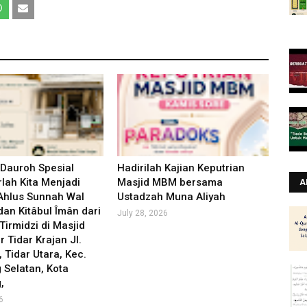
 Dauroh Spesial
Hadirilah Kajian Keputrian
lah Kita Menjadi
Masjid MBM bersama
A
Ahlus Sunnah Wal
Ustadzah Muna Aliyah
an Kitâbul Îmân dari
July 28, 2026
Tirmidzi di Masjid
r Tidar Krajan Jl.
, Tidar Utara, Kec.
Selatan, Kota
,
6