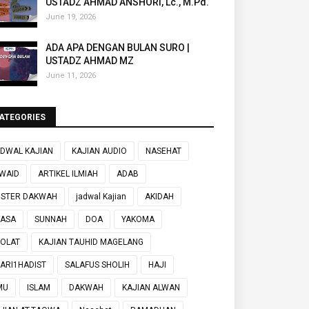
USTADZ AHMAD ANSHORI, Lc., M.Pd.
June 19, 2026
ADA APA DENGAN BULAN SURO |
USTADZ AHMAD MZ
June 11, 2026
ATEGORIES
DWAL KAJIAN
KAJIAN AUDIO
NASEHAT
WAID
ARTIKEL ILMIAH
ADAB
OSTER DAKWAH
jadwal Kajian
AKIDAH
UASA
SUNNAH
DOA
YAKOMA
OLAT
KAJIAN TAUHID MAGELANG
ARI1HADIST
SALAFUS SHOLIH
HAJI
MU
ISLAM
DAKWAH
KAJIAN ALWAN