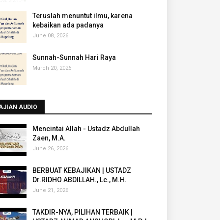
Teruslah menuntut ilmu, karena
kebaikan ada padanya
June 08, 2026
Sunnah-Sunnah Hari Raya
March 20, 2026
AJIAN AUDIO
Mencintai Allah - Ustadz Abdullah
Zaen, M.A.
June 26, 2026
BERBUAT KEBAJIKAN | USTADZ
Dr.RIDHO ABDILLAH., Lc., M.H.
June 21, 2026
TAKDIR-NYA, PILIHAN TERBAIK |