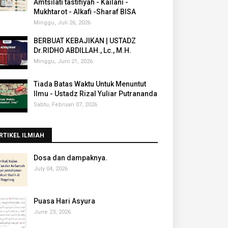
Amtsilati tastifiyah - Kailani -
Mukhtarot - Alkafi -Sharaf BISA
Minggu, Juli 26, 2026
BERBUAT KEBAJIKAN | USTADZ
Dr.RIDHO ABDILLAH., Lc., M.H.
Minggu, Juni 21, 2026
Tiada Batas Waktu Untuk Menuntut
Ilmu - Ustadz Rizal Yuliar Putrananda
Sabtu, Februari 07, 2026
RTIKEL ILMIAH
‎Dosa dan dampaknya.
July 04, 2026
Puasa Hari Asyura
June 23, 2026