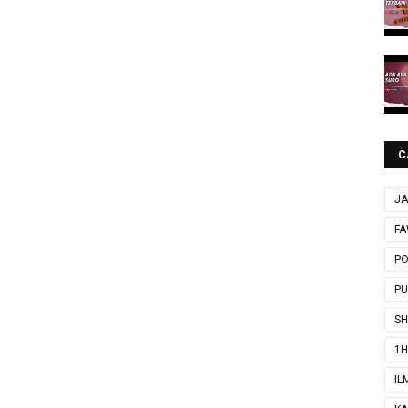
C
JA
FA
P
P
SH
1H
IL