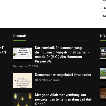
KA
Eb
KA
Sunnah
DO
NTI
Karakteristik Ahlusunnah yang
NAN
dirindukan di tengah fitnah zaman -
ustadz Dr.(H.C.) Abu Hammam
Kiryani BA.
December 07, 2025
Keutamaan mempelajari ilmu hadits
November 27, 2025
Mengapa Allah menyembunyikan
pengetahuan tentang malam Lailatul
Qodr ?