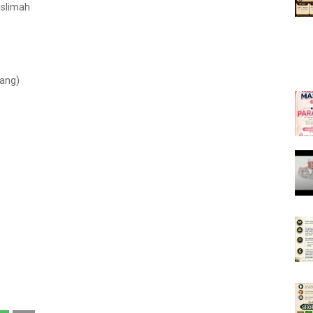
uslimah
lang)