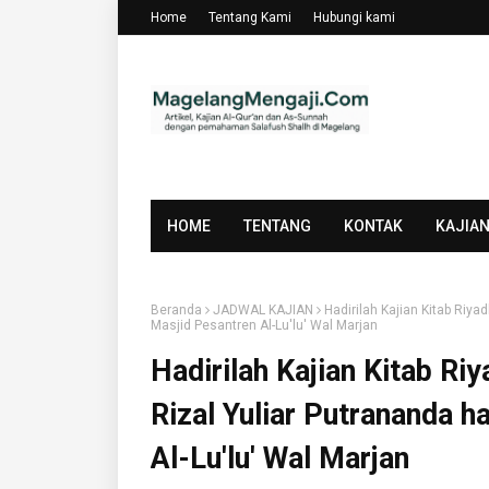
Home
Tentang Kami
Hubungi kami
HOME
TENTANG
KONTAK
KAJIA
Beranda
JADWAL KAJIAN
Hadirilah Kajian Kitab Riya
Masjid Pesantren Al-Lu'lu' Wal Marjan
Hadirilah Kajian Kitab Ri
Rizal Yuliar Putrananda h
Al-Lu'lu' Wal Marjan