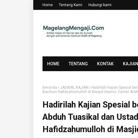
Home
Tentang Kami
Hubungi kami
HOME
TENTANG
KONTAK
KAJIA
Beranda
JADWAL KAJIAN
Hadirilah Kajian Spesial 
Bachrun Hafidzahumulloh di Masjid Islamic Center Al
Hadirilah Kajian Spesia
Abduh Tuasikal dan Ustad
Hafidzahumulloh di Masji