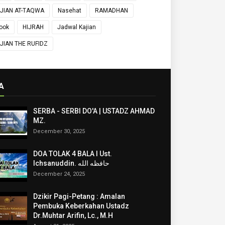
JIAN AT-TAQWA
Nasehat
RAMADHAN
ook
HIJRAH
Jadwal Kajian
JIAN THE RUFIDZ
A
SERBA - SERBI DO'A | USTADZ AHMAD
MZ.
December 30, 2025
DOA TOLAK 4 BALA I Ust.
Ichsanuddin. حافظه الله
December 24, 2025
Dzikir Pagi-Petang : Amalan
Pembuka Keberkahan Ustadz
Dr.Muhtar Arifin, Lc., M.H