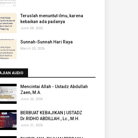
Teruslah menuntut ilmu, karena
kebaikan ada padanya
June 08, 2026
Sunnah-Sunnah Hari Raya
March 20, 2026
AJIAN AUDIO
Mencintai Allah - Ustadz Abdullah
Zaen, M.A.
June 26, 2026
BERBUAT KEBAJIKAN | USTADZ
Dr.RIDHO ABDILLAH., Lc., M.H.
June 21, 2026