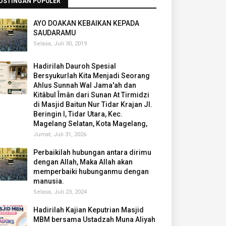
OSTINGAN POPULER
AYO DOAKAN KEBAIKAN KEPADA
SAUDARAMU
Selasa, Juli 30, 2019
Hadirilah Dauroh Spesial
Bersyukurlah Kita Menjadi Seorang
Ahlus Sunnah Wal Jama'ah dan
Kitâbul Îmân dari Sunan At Tirmidzi
di Masjid Baitun Nur Tidar Krajan Jl.
Beringin I, Tidar Utara, Kec.
Magelang Selatan, Kota Magelang,
Jumat, Juli 31, 2026
Perbaikilah hubungan antara dirimu
dengan Allah, Maka Allah akan
memperbaiki hubunganmu dengan
manusia.
Selasa, Juli 23, 2024
Hadirilah Kajian Keputrian Masjid
MBM bersama Ustadzah Muna Aliyah