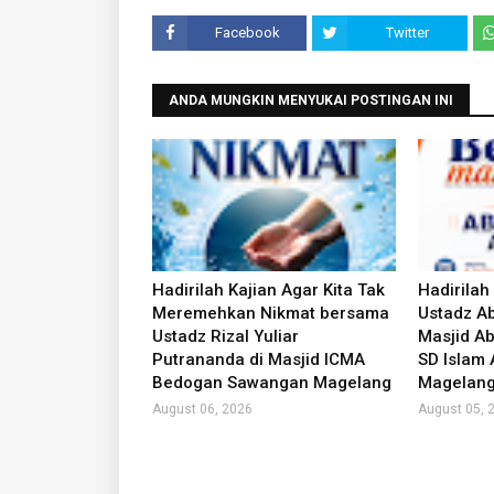
Facebook
Twitter
ANDA MUNGKIN MENYUKAI POSTINGAN INI
Hadirilah Kajian Agar Kita Tak
Hadirilah
Meremehkan Nikmat bersama
Ustadz Ab
Ustadz Rizal Yuliar
Masjid Ab
Putrananda di Masjid ICMA
SD Islam
Bedogan Sawangan Magelang
Magelan
August 06, 2026
August 05, 