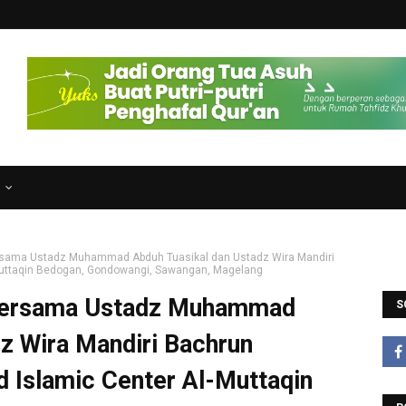
N
bersama Ustadz Muhammad Abduh Tuasikal dan Ustadz Wira Mandiri
-Muttaqin Bedogan, Gondowangi, Sawangan, Magelang
l bersama Ustadz Muhammad
S
z Wira Mandiri Bachrun
d Islamic Center Al-Muttaqin