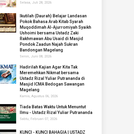
Selasa, Juli 28, 2026
Ikutilah (Daurah) Belajar Landasan
Pokok Bahasa Arab Kitab Syarah
Muqoddimah Al-Ajurromiyah Syaikh
Ushoimi bersama Ustadz Zaki
Rakhmawan Abu Usaid di Masjid
Pondok Zaadun Najah Sukran
Bandongan Magelang
Senin, Juni 08, 2026
Hadirilah Kajian Agar Kita Tak
Meremehkan Nikmat bersama
Ustadz Rizal Yuliar Putrananda di
Masjid ICMA Bedogan Sawangan
Magelang
Kamis, Agustus 06, 2026
Tiada Batas Waktu Untuk Menuntut
Ilmu - Ustadz Rizal Yuliar Putrananda
Sabtu, Februari 07, 2026
KUNCI - KUNCI BAHAGIA | USTADZ