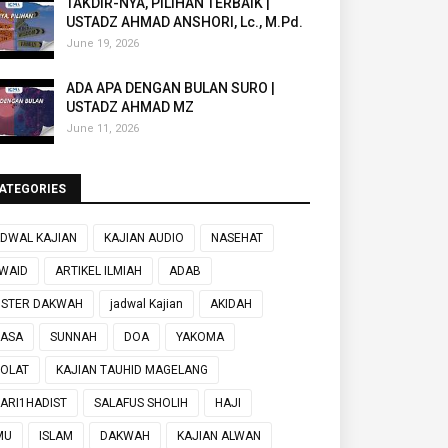
TAKDIR-NYA, PILIHAN TERBAIK |
USTADZ AHMAD ANSHORI, Lc., M.Pd.
June 19, 2026
ADA APA DENGAN BULAN SURO |
USTADZ AHMAD MZ
June 11, 2026
ATEGORIES
DWAL KAJIAN
KAJIAN AUDIO
NASEHAT
WAID
ARTIKEL ILMIAH
ADAB
OSTER DAKWAH
jadwal Kajian
AKIDAH
UASA
SUNNAH
DOA
YAKOMA
OLAT
KAJIAN TAUHID MAGELANG
ARI1HADIST
SALAFUS SHOLIH
HAJI
MU
ISLAM
DAKWAH
KAJIAN ALWAN