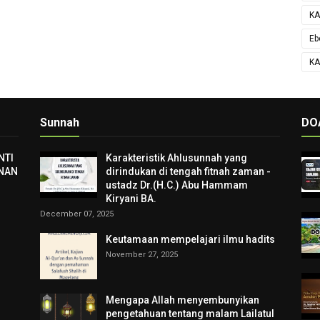
KA
Eb
KA
Sunnah
DO
NTI
Karakteristik Ahlusunnah yang
NAN
dirindukan di tengah fitnah zaman -
ustadz Dr.(H.C.) Abu Hammam
Kiryani BA.
December 07, 2025
Keutamaan mempelajari ilmu hadits
November 27, 2025
Mengapa Allah menyembunyikan
pengetahuan tentang malam Lailatul