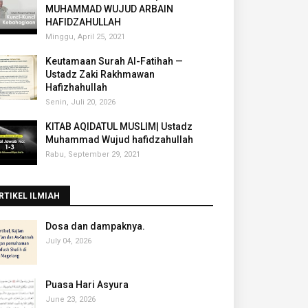
MUHAMMAD WUJUD ARBAIN
HAFIDZAHULLAH
Minggu, April 25, 2021
Keutamaan Surah Al-Fatihah —
Ustadz Zaki Rakhmawan
Hafizhahullah
Senin, Juli 20, 2026
KITAB AQIDATUL MUSLIM| Ustadz
Muhammad Wujud hafidzahullah
Rabu, September 29, 2021
RTIKEL ILMIAH
‎Dosa dan dampaknya.
July 04, 2026
Puasa Hari Asyura
June 23, 2026