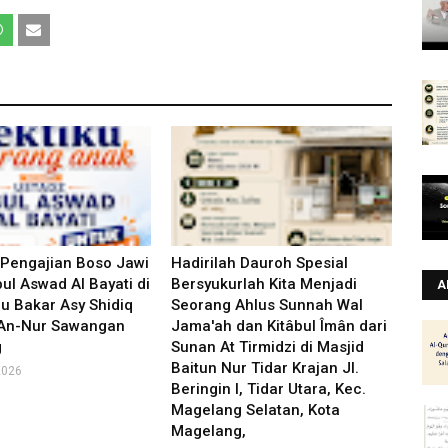
 Pengajian Boso Jawi
Hadirilah Dauroh Spesial
ul Aswad Al Bayati di
Bersyukurlah Kita Menjadi
A
u Bakar Asy Shidiq
Seorang Ahlus Sunnah Wal
 An-Nur Sawangan
Jama'ah dan Kitâbul Îmân dari
g
Sunan At Tirmidzi di Masjid
Baitun Nur Tidar Krajan Jl.
2026
Beringin I, Tidar Utara, Kec.
Magelang Selatan, Kota
Magelang,