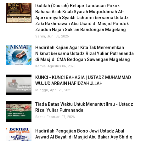
Ikutilah (Daurah) Belajar Landasan Pokok
Bahasa Arab Kitab Syarah Muqoddimah Al-
Ajurromiyah Syaikh Ushoimi bersama Ustadz
Zaki Rakhmawan Abu Usaid di Masjid Pondok
Zaadun Najah Sukran Bandongan Magelang
Senin, Juni 08, 2026
Hadirilah Kajian Agar Kita Tak Meremehkan
Nikmat bersama Ustadz Rizal Yuliar Putrananda
di Masjid ICMA Bedogan Sawangan Magelang
Kamis, Agustus 06, 2026
KUNCI - KUNCI BAHAGIA | USTADZ MUHAMMAD
WUJUD ARBAIN HAFIDZAHULLAH
Minggu, April 25, 2021
Tiada Batas Waktu Untuk Menuntut Ilmu - Ustadz
Rizal Yuliar Putrananda
Sabtu, Februari 07, 2026
Hadirilah Pengajian Boso Jawi Ustadz Abul
Aswad Al Bayati di Masjid Abu Bakar Asy Shidiq