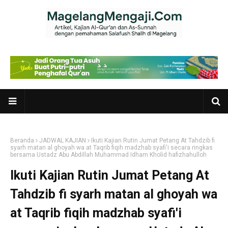
Beranda
JADWAL KAJIAN
Ikuti Kajian Rutin Jumat Petang At Tahdzib fi
syarh matan al ghoyah wa at Taqrib fiqih madzhab syafi'i secara ringkas
bersama Ustadz Abu Abdillah Muhammad Idham Kholid hafizhahulloh
Ikuti Kajian Rutin Jumat Petang At
Tahdzib fi syarh matan al ghoyah wa
at Taqrib fiqih madzhab syafi'i