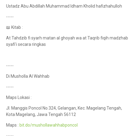
Ustadz Abu Abdillah Muhammad Idham Kholid hafizhahulloh
-----
📖 Kitab :
At Tahdzib fi syarh matan al ghoyah wa at Taqrib fiqih madzhab
syafi'i secara ringkas
-----
Di Musholla Al Wahhab
-----
Maps Lokasi :
Jl. Manggis Poncol No.324, Gelangan, Kec. Magelang Tengah,
Kota Magelang, Jawa Tengah 56112
Maps :
bit.do/mushollawahhabponcol
-----