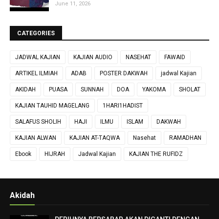
June 11, 2026
CATEGORIES
JADWAL KAJIAN
KAJIAN AUDIO
NASEHAT
FAWAID
ARTIKEL ILMIAH
ADAB
POSTER DAKWAH
jadwal Kajian
AKIDAH
PUASA
SUNNAH
DOA
YAKOMA
SHOLAT
KAJIAN TAUHID MAGELANG
1HARI1HADIST
SALAFUS SHOLIH
HAJI
ILMU
ISLAM
DAKWAH
KAJIAN ALWAN
KAJIAN AT-TAQWA
Nasehat
RAMADHAN
Ebook
HIJRAH
Jadwal Kajian
KAJIAN THE RUFIDZ
Akidah