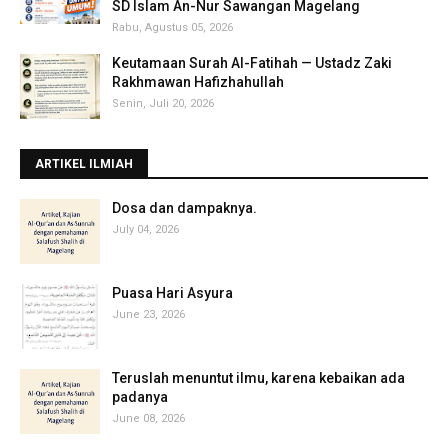
SD Islam An-Nur Sawangan Magelang
Rabu, Agustus 05, 2026
Keutamaan Surah Al-Fatihah — Ustadz Zaki
Rakhmawan Hafizhahullah
Senin, Juli 20, 2026
ARTIKEL ILMIAH
‎Dosa dan dampaknya.
July 04, 2026
Puasa Hari Asyura
June 23, 2026
Teruslah menuntut ilmu, karena kebaikan ada
padanya
June 08, 2026